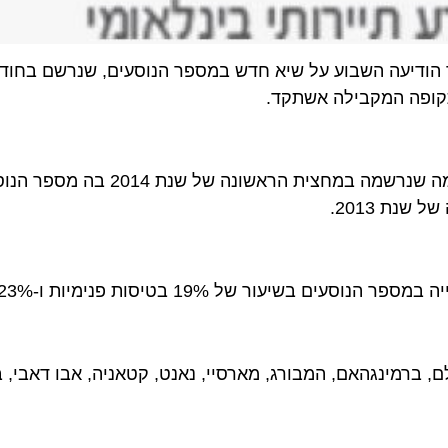
סות פנימיות ו-23% בטיסות בינלאומיות.
ינגהאם, המבורג, מארסיי, נאנט, קטאניה, אבו דאבי, ביירות