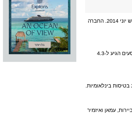
חברת התעופה המאוחדת, אג'יאן איירליינס ואולימפיק אייר הודיעה השבוע על שיא חדש במספר הנוסעים, שנרשם בחודש יוני 2014. החברה
העלייה במספר הנוסעים בחודש יוני 2014 חיזקה את המגמה שנרשמה במחצית הראשונה של שנת 2014 בה מספר הנוסעים הגיע ל-4.3
, עמאן ואיזמיר