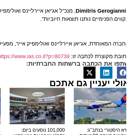
Dimitris Gerogiann
, מנכ"ל אג'יאן איירליינס ואולימפיק
ווים הפנימיים נותנו תוצאות חיוביות".
ברה המאוחדת, אג'יאן איירליינס
ואולימפיק אייר, מפעילה טיסות ל-87 יעדים בינלאומיים ב-32 מדינות 
ובת מקוצרת לכתבה זו:
https://www.ias.co.il?p=80739
תפו את הכתבה ברשתות החברתיות:
ולי יעניין גם אתכם
א היסטורי בנתב"ג:
101,000 נוסעים ביום:
בשורה