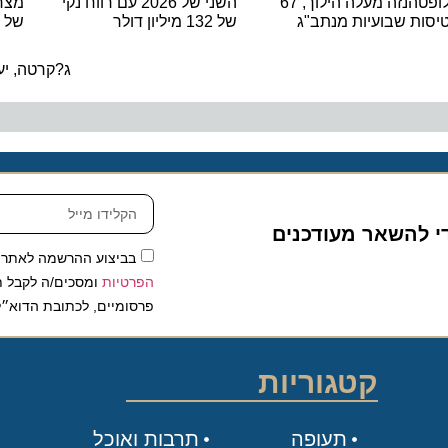
לופטהנזה מעלה הילוך, 67
השני של 2026 עם רווח נקי
 שבועיות מנתב"ג
של 132 מיליון דולר
של נאוס 
ה
ג?קרטה, יעד ח
להשאר מעודכנים
בביצוע ההרשמה לאתר, אני
הפרטיות
ומסכים/ה לקבל תכנים 
פרסומיים, לכתובת הדוא״ל שלי.
קטגוריות
תעופה
תרבות ואוכל