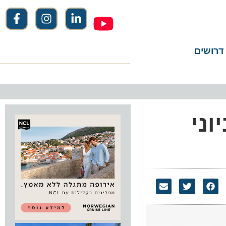
שים
י