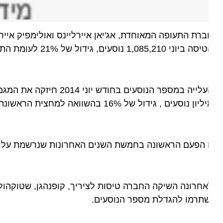
יוני 1,085,210 נוסעים, גידול של 21% לעומת התקופה המקבילה אשתקד.
ון נוסעים , גידול של 16% בהשוואה למחצית הראשונה של שנת 2013.
 הפעם הראשונה בחמשת השנים האחרונות שנרשמת עלייה במספר הנוסעים בשיעור של 19% בטי
חרונה השיקה החברה טיסות לציריך, קופנהגן, שטוקהולם, ברמ
שתרמו להגדלת מספר הנוסעים.