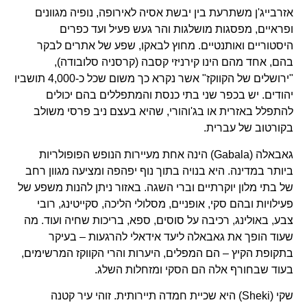
אזרבייג'ן משתרעת בין יבשת אסיה לאירופה, נופיה מגוונים
ופראיים, מפסגות מושלגות והר געש פעיל ועד כפרים
היסטוריים ואותנטיים. מחוץ לבאקו, שפע של אתרים לבקר
בהם, אחד מהם הינו קירניזי קסבה (קרסניה סלובודה),
"ירושלים של הקווקז" אשר נקרא כך משום שכל כ-4,000 תושביו
יהודים. יש בכפר שני בתי כנסת והמתפללים בהם יכולים
להתפלל באזרית או בג'והורי, שהיא בעצם ניב פרסי משולב
בקורטוב של עברית.
גאבאלה (Gabala) הינה אחת מעיירות הנופש הפופולריות
ביותר במדינה. היא בנויה בתוך נוף יפהפה ומציעה מגוון רחב
של בתי מלון יוקרתיים וברי השגה. באזור ניתן להנות משפע של
פעילויות ובהם סקי, אופניים, מסלולי הליכה, סקייטינג, רובי
צבע, באולינג, רכיבה על סוסים, ספא, בריכות שחיה ועוד. מה
שעוד הופך את גאבאלה ליעד אידאלי להרגעות – בעיקר
בתקופת הקיץ – הם המפלים, היערות והרי הקווקז המרשימים,
בעוד שבחורף אלה הם הסקי ומזחלות השלג.
שקי (Sheki) היא שכיית חמדה תיירותית. זוהי עיר קטנה