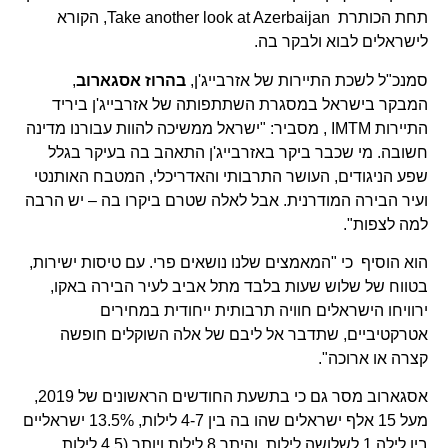
תחת הכותרת Take another look at Azerbaijan, הקורא
לישראלים לבוא ולבקר בה.
סמנכ"ל לשכת התיירות של אזרבייג'ן,
בהרוז אסגארוב
,
המבקר בישראל במסגרת השתתפותה של אזרבייג'ן ביריד
התיירות IMTM , מסביר: "ישראל ממשיכה להוות עבורנו מדינה
חשובה. מי שכבר ביקר באזרבייג'ן התאהב בה בעיקר בגלל
שפע הניגודים, העושר התרבותי והאדריכלי, המטבח האותנטי
ועיר הבירה המודרנית. אבל לאלה שטרם ביקרו בה – יש הרבה
למה לצפות".
הוא הוסיף כי "המאמצים שלנו נושאים פרי. עם טיסות ישירות,
בטווח של שלוש שעות בלבד מתל אביב לעיר הבירה באקו,
ירוויחו הישראלים חוויה תרבותית ייחודית במחירים
אטרקטיביים, שתדבר אל ליבם של אלה השוקלים חופשה
קצרה או ארוכה".
אסגארוב מסר גם כי בתשעת החודשים הראשונים של 2019,
מעל 15 אלף ישראלים שהו בה בין 4-7 לילות, 13.5% ישראליים
בין לילה 1 לשלושה לילות, והיתר 8 לילות ויותר (4.5 לילות