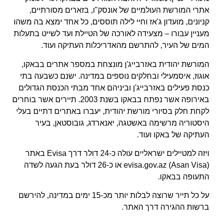
אתרי המורשת העולמיים של אונסק"ו, בזארים מסורתיים,
קניונים, מועדון ג'אז וחיי לילה תוססים, כל אחד ימצא בה משהו
מעניין עבורו – מצעידה לאורכה של הטיילת ועד לשייט בתעלות
המים של העיר, להתרשם מהאדריכלות העתיקה ועוד.
המורשת יהודית באזרבייג'ן מונצחת במספר אתרים בבאקו,
אוגוז, איסמעילי ובחלקים נוספים במדינה. ישנם כשבעה בתי
כנסת פעילים באזרבייג'ן וביניהם אחד מבתי הכנסת הגדולים
באירופה אשר נפתח בבאקו בשנת 2003. תיירים אשר בוחרים
לקחת חלק בסיורי מורשת יהודית, יעברו באתרים דתיים בעלי
היסטוריה מרשימה באשטגה, יאנארדג, גובוסטאן, בעיר
העתיקה של באקו ועוד.
ויזה למטיילים ישראליים עולה כ-24 דולר דרך Evisa באתר
evisa.gov.az (Asan Visa) או כ-26 דולר בעת הגעה לשדה
התעופה בבאקו.
על כל תייר שרוצה לבלות יותר מכ-15 ימים במדינה, להירשם
ברשות ההגירה דרך האתר.