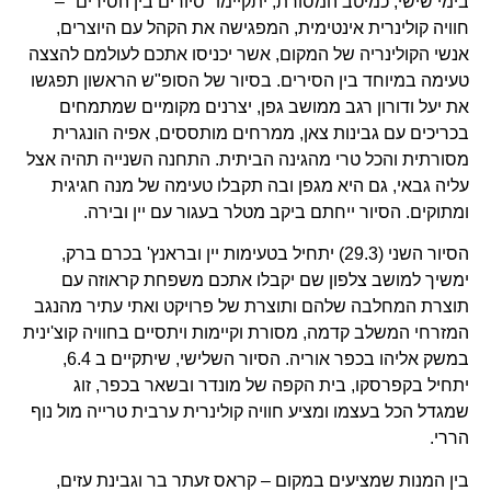
בימי שישי, כמיטב המסורת, יתקיימו "סיורים בין הסירים" –
חוויה קולינרית אינטימית, המפגישה את הקהל עם היוצרים,
אנשי הקולינריה של המקום, אשר יכניסו אתכם לעולמם להצצה
טעימה במיוחד בין הסירים. בסיור של הסופ"ש הראשון תפגשו
את יעל ודורון רגב ממושב גפן, יצרנים מקומיים שמתמחים
בכריכים עם גבינות צאן, ממרחים מותססים, אפיה הונגרית
מסורתית והכל טרי מהגינה הביתית. התחנה השנייה תהיה אצל
עליה גבאי, גם היא מגפן ובה תקבלו טעימה של מנה חגיגית
ומתוקים. הסיור ייחתם ביקב מטלר בעגור עם יין ובירה.
הסיור השני (29.3) יתחיל בטעימות יין ובראנץ' בכרם ברק,
ימשיך למושב צלפון שם יקבלו אתכם משפחת קראוזה עם
תוצרת המחלבה שלהם ותוצרת של פרויקט ואתי עתיר מהנגב
המזרחי המשלב קדמה, מסורת וקיימות ויתסיים בחוויה קוצ'ינית
במשק אליהו בכפר אוריה. הסיור השלישי, שיתקיים ב 6.4,
יתחיל בקפרסקו, בית הקפה של מונדר ובשאר בכפר, זוג
שמגדל הכל בעצמו ומציע חוויה קולינרית ערבית טרייה מול נוף
הררי.
בין המנות שמציעים במקום – קראס זעתר בר וגבינת עזים,