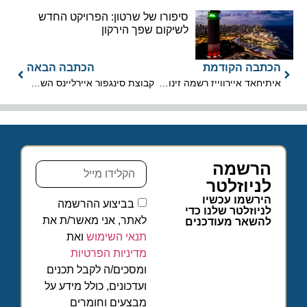
סיפורו של שרטון: הפרויקט החדש
לשיקום שפך הירקון
הכתבה הקודמת
הכתבה הבאה
איתיחאד איירווייז רשמה זינוק בתנועת הנוסעים בחודש פברואר 2024
קבוצת סינגפור איירליינס השאירה את מגפת הקורונה מאחור
הרשמה
לניוזלטר
הירשמו עכשיו
בביצוע ההרשמה
לניוזלטר שלנו כדי
לאתר, אני מאשר/ת את
להשאר מעודכנים
תנאי השימוש
ואת
מדיניות הפרטיות
ומסכים/ה לקבל תכנים
ועדכונים, כולל מידע על
מבצעים וחומרים