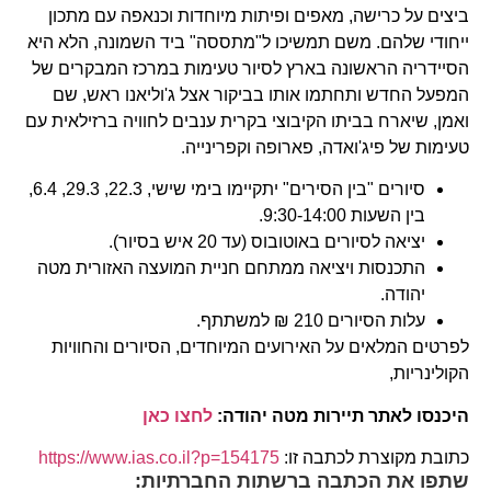
ביצים על כרישה, מאפים ופיתות מיוחדות וכנאפה עם מתכון
ייחודי שלהם. משם תמשיכו ל"מתססה" ביד השמונה, הלא היא
הסיידריה הראשונה בארץ לסיור טעימות במרכז המבקרים של
המפעל החדש ותחתמו אותו בביקור אצל ג'וליאנו ראש, שם
ואמן, שיארח בביתו הקיבוצי בקרית ענבים לחוויה ברזילאית עם
טעימות של פיג'ואדה, פארופה וקפרינייה.
סיורים "בין הסירים" יתקיימו בימי שישי, 22.3, 29.3, 6.4,
בין השעות 9:30-14:00.
יציאה לסיורים באוטובוס (עד 20 איש בסיור).
התכנסות ויציאה ממתחם חניית המועצה האזורית מטה
יהודה.
עלות הסיורים 210 ₪ למשתתף.
לפרטים המלאים על האירועים המיוחדים, הסיורים והחוויות
הקולינריות,
היכנסו לאתר תיירות מטה יהודה:
לחצו כאן
כתובת מקוצרת לכתבה זו:
https://www.ias.co.il?p=154175
שתפו את הכתבה ברשתות החברתיות: