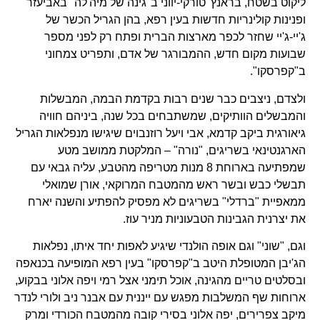
ליקוט בשטח, בראנץ' טורקי-יווני ב"גינה של מיה'לה" באביעזר
ופנינות קולינריות חדשות בעין רפא, בהן הגריל הכשר של
ג'יי-ג'יי שחזר לכפר מארצות הברית ופתח רק לפני מספר
שבועות מקום חדש, ההמבורגר של אדם, ותפריט צמחוני
ב"קפרסקו".
ולצדם, ניצבים כבר שנים רבות בקדמת הבמה, המבשלות
והמבשלים הוותיקים, שמשתבחים בכל שנה, ביניהם חוויה
גיאורגית ביקב קדמא, אבי ויעל רוזנבוים שיגישו מנפלאות הגריל
הארגנטינאי בשריגים, "נורה" – המלקטת ממושב מטע
שמפתיעה בארוחת 8 מנות מטריפה מהטבע, עליה גבאי עם
תבשלי כבש ובשר ראש מהמטבח המרוקאי, אורן שמואלי
ממאפיית "ברדלי" בשריגים לא מפסיק להפתיע והשנה יארח
את יצרנית הגבינות הטבעוניות מניר עוז.
וגם, "שוני" וגם אופה הולנדי שיגיע לאפות יחד איתו, נפלאות
הג'יבן המטופלת היטב ב"קפרסקו" בעין רפא המופיעה בכנאפה
ובסלטים טריים מהגינה, אוכל תימני אצל רמי ויפה אלוני בבקוע,
ארוחות שף המשלבות מפגש עם ייננית עם אבנר ניב ולורי לנדר
מיקב צפרירים, יפה אלוני בסירי קובה מהמטבח הכורדי ומרק