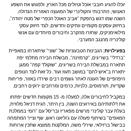
יוכלו להגיע חובבי אוכל וטיולים מכל הארץ, ולפגוש את השפע
האנושי, התרבותי והקולינרי של המועצה האזורית הגדולה.
השנה שמו דגש בהפקת "אביב האוכל הכפרי של מטה יהודה",
בחיזוק עסקים מקומיים וותיקים וחדשים, לצד חיזוק עסקי
מילואימניקים, שחזרו מהקרב וחיבורים מיוחדים עם אנשי
קולינריה מהנגב המערבי.
בפעילויות:
הגבינות הטבעוניות של "שוני" שיתארחו במאפיית
"ברדלי" בשריגים, "קרמזינה", מבשלת הבירה מתלמי יפה
תתארח במבשלת הבירה בשריגים, "שוקולד קפה" ממגן
יתארח ב"איש לחם" במושב תעוז ועוד. כל זאת לצד הנופים
היפהפיים של העונה לאחר גשמים רבים שירדו באזור, פריחות
שקדיות, תורמוסים, כלניות, כרמים ומרחבים ירוקים רחבים.
במקביל לחיבורים אלה, למעלה מ- 15 מקומות חדשים יפתחו
את דלתותיהם באירועים השנה, בין היתר, חגית דניאל מלוזית,
בעלת עבר קולינרי מרשים מפאריז ובריסל עם "רומי בממלכת
המאפים" בשיתוף פעולה עם ג'וליאנו ראש, שף וצייר המתמחה
בבישול ברזילאי, שירלי משה, המלקטת ממוצא שתכין ארוחות