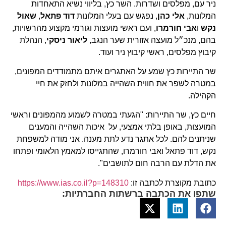
ניר עם, מפלסים ושדרות. השר כץ, בליווי נשיא התאחדות
המלונות,
אלי כהן
, נפגש עם בעלי המלונות
דוד פתאל
,
שאול
נקש
ו
אבי חורמרו
, ועם ראשי מועצות וגורמי מקצוע מהרשויות,
בהם, מנכ״ל מועצה אזורית שער הנגב,
ליאור ניסקי
, הנהלת
קיבוץ מפלסים, ראשי קיבוץ ניר ועוד.
שר התיירות כץ שמע על האתגרים איתם מתמודדים המפונים,
במטרה לשפר את חווית השהייה במלונות ולחזק את חיי
הקהילה.
חיים כץ, שר התיירות: "הגעתי במטרה לשמוע מהמפונים וראשי
המועצות, באופן בלתי אמצעי, על איכות השהייה והמענים
שניתנים להם. לכל אתגר נדע לתת מענה. אני מודה למשפחת
נקש, דוד פתאל ואבי חורמרו, שהתגייסו למאמץ הלאומי ופתחו
את הדלת עם הרבה חום לתושבים".
כתובת מקוצרת לכתבה זו:
https://www.ias.co.il?p=148310
שתפו את הכתבה ברשתות החברתיות: