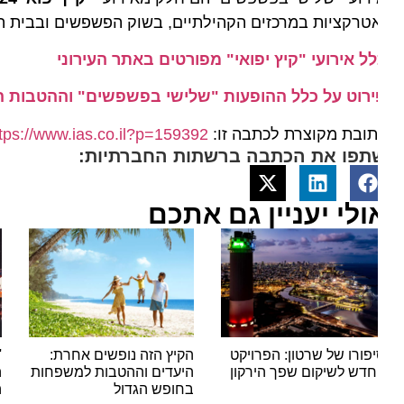
טרקציות במרכזים הקהילתיים, בשוק הפשפשים ובבית הבאר ובנ
ל אירועי "קיץ יפואי" מפורטים באתר העירוני
ירוט על כלל ההופעות "שלישי בפשפשים" וההטבות המוצעו
ובת מקוצרת לכתבה זו:
https://www.ias.co.il?p=159392
תפו את הכתבה ברשתות החברתיות:
ולי יעניין גם אתכם
פורו של שרטון: הפרויקט
הקיץ הזה נופשים אחרת:
'יאלל
דש לשיקום שפך הירקון
היעדים וההטבות למשפחות
הצפו
בחופש הגדול
המוני