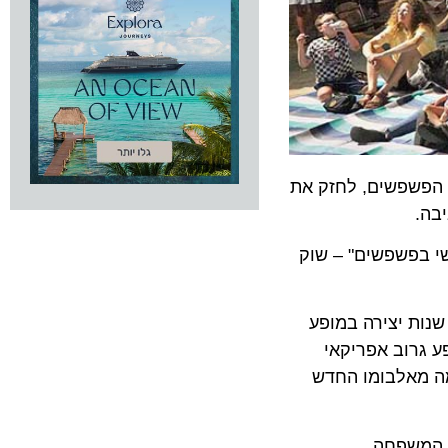
שפשים, לחזק את
בפשפשים" – שוק
 על הבמה 50 שנות יצירה במופע
וב אפריקאי
אלבומו החדש
משפחה