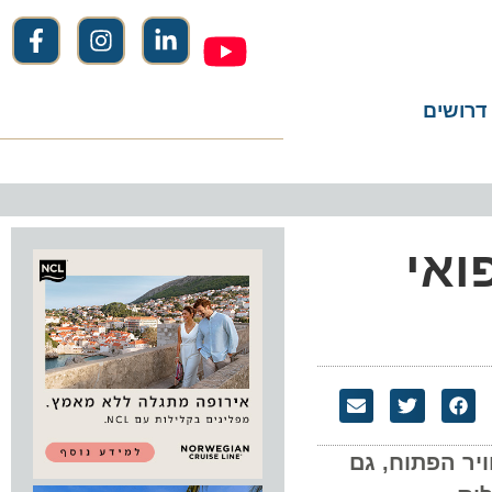
שים
פואי
 הפתוח, גם