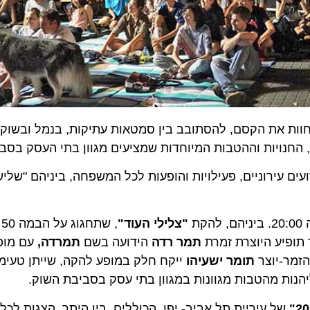
ות את הקסם, להסתובב בין סמטאות עתיקות, בנמל ובשוק הפ
נויות וההטבות המיוחדות שמציעים מגוון בתי העסק בסביבה.
ם עירוניים, פעילויות והופעות לכל המשפחה, ביניהם "שלישי 
"צלילי העוד"
, שתחגוג
פיע היוצרת זמרת
תמר רדה
הידועה בשם
תמרדה,
עם מופע גר
-יוצר
תומר ישעיהו
ייקח חלק במופע להקה, שייתן טעימה מ
ות מהטבות מגוונות במגוון בתי עסק בסביבת השוק.
של עיריית תל אביב- יפו, הכוללים, בין היתר, הצגות לכל ה