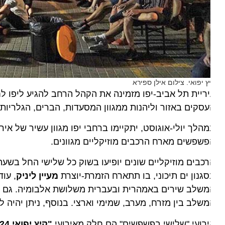
ץ יפואי. צילום אילן ספירא
ריית תל אביב-יפו מזמינה את הקהל הרחב להגיע ליפו לחו
סקים באזור וליהנות ממגוון המסעדות, הברים, הגלריות, הח
הלך יולי-אוגוסט, יתקיימו ברחבי יפו מגוון עשיר של אירועי
שפשים מארח הרכבים מוזיקליים מגוונים.
כבים מוזיקליים שונים יופיעו בשוק כל שלישי החל בשעה 20:00. ביניהם, להקת
גנון ים תיכוני, בו תתארח הזמרת-יוצרת
מעיין ליניק
, עוד תו
משלב שירים באמהרית ובעברית משלושת אלבומיה. גם הזמר
שלב בין מזרח, מערב, שמימי וארצי. בנוסף, ניתן יהיה ליהנ
רועי "שלישי בפשפשים" הם חלק מאירועי
"קיץ יפואי 2024"