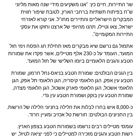
שר התיירות, חיים כץ: "אנו משקיעים מידי שנה מאות מליוני
ש"ח בפיתוח תשתיות ברחבי הארץ, לטובת שיפור חווית
המבקרים הישראליים והתיירים מחו"ל. אני קורא לאזרחי
ישראל, צאו וטיילו, תהנו מהיופי של ארצנו וחזקו את עסקי
התיירות המקומיים".
אתמול גם נרשם שיא מבקרים מאז תחילת חג הפסח וימי חול
המועד, העומד על כ-230 אלף מטיילים, אשר פקדו את שמורות
הטבע והגנים הלאומיים ביומו השלישי של חול המועד.
בין הגנים הבולטים: שמורת הטבע בניאס-נחל חרמון, שמורת
הטבע עין אפק, הגן הלאומי קיסריה, הגן הלאומי תל אפק, הגן
הלאומי אשכול, הגן הלאומי פארק אשכול, הגן הלאומי מצדה,
שמורת הטבע עין בוקק ושמורת הטבע עין גדי.
כ-8,000 איש בחרו לבלות את הלילה בחניוני הלילה של הרשות.
בין החניונים הבולטים: חורשת טל אכזיב ומעיין חרוד.
עומסי מטיילים רבים נרשמו בשמורות הטבע בצפון הארץ.
רשות הטבע והגנים מזכירה למטיילים כי לפני יציאה לטיול, יש