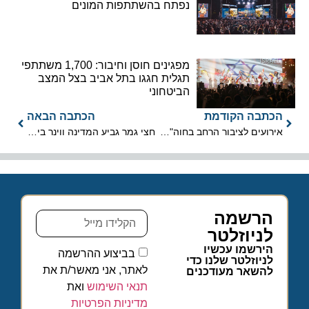
נפתח בהשתתפות המונים
מפגינים חוסן וחיבור: 1,700 משתתפי
תגלית חגגו בתל אביב בצל המצב
הביטחוני
הכתבה הקודמת
הכתבה הבאה
אירועים לציבור הרחב בחוה"מ ובחג השני, בת"א-יפו
חצי גמר גביע המדינה ווינר בירושלים – חוויה של כדורגל ותיירות
הרשמה
לניוזלטר
הירשמו עכשיו
בביצוע ההרשמה
לניוזלטר שלנו כדי
לאתר, אני מאשר/ת את
להשאר מעודכנים
תנאי השימוש
ואת
מדיניות הפרטיות