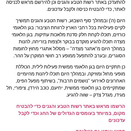
להתעדכן באתר רשות הטבע והגנים וכן להירשם מראש לכניסה
לאתר, כדי להבטיח כניסה ולקבל עדכונים.
היום (ה') ובמהלך סוף השבוע, רשות הטבע והגנים תמשיך
לקיים פעילויות בכל רחבי הארץ לרווחת הציבור: בגן הלאומי
כורזים, תוכלו לקחת חלק סדנת מלאכות עתיקות. בגן הלאומי
מצדה תוכלו להגיע מוקדם בבוקר ולצפות בזריחה, להנות
במהלך היום מ"אתגר מצדה" – מסלול אתגרי מחוץ לחומות
הסוגרים, ובערב להתפעל ממופע רב חושי המוקרן על ההר.
כן תתקיים היום בגן הלאומי ממשית פעילות לילית, הכוללת
מופעי מחול ומוזיקה, ובמהלך היום תוכלו ליהנות מהיומיים
האחרונים לאירועי "נושמים תרבות", בשיתוף מפעל הפיס,
שמתקיימים בגן הלאומי ממשית, יחיעם, כוכב הירדן, ציפורי, תל
מגידו, מגדל צדק – שווה להגיע.
הרשמו מראש באתר רשות הטבע והגנים כדי להבטיח
מקום, במיוחד בעומסים הגדולים של החג וכדי לקבל
עדכונים