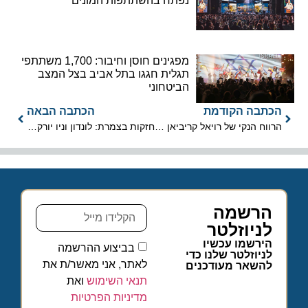
נפתח בהשתתפות המונים
מפגינים חוסן וחיבור: 1,700 משתתפי
תגלית חגגו בתל אביב בצל המצב
הביטחוני
הכתבה הקודמת
הכתבה הבאה
הרווח הנקי של רויאל קריביאן ב-2018: 1.81 מיליארד דולר
חזקות בצמרת: לונדון וניו יורק מובילות בביקורי אנשי עסקים
הרשמה
לניוזלטר
הירשמו עכשיו
בביצוע ההרשמה
לניוזלטר שלנו כדי
לאתר, אני מאשר/ת את
להשאר מעודכנים
תנאי השימוש
ואת
מדיניות הפרטיות