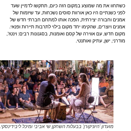
כשתחוו את מה שמוצע במקום הזה כיום, תתקשו לדמיין שעד
לפני כשנתיים היו כאן אורוות סוסים נשכחות, עד שיזמות של
אמנים וחבורה יצירתית, הפכה אותו למתחם חברתי חדש של
אמנים ויוצרים, שהקימו יחד מקום בילוי לתרבות תיירות ופנאי.
מקום חדש, עם אווירה של קסם ואומנות, בסגנונות רבים: וינטז',
מודרני, ישן, עתיק ואותנטי.
מועדון 'היוניקורן' בבעלות השחקן שי אביבי ומיכל ליבידינסקי.