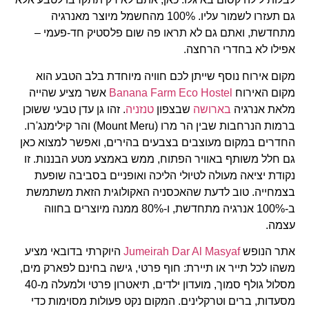
גם תעזרו לשמור עליו. 100% מהחשמל מיוצר מאנרגיה
מתחדשת, ואתם גם לא תראו פה שום פלסטיק חד-פעמי –
אפילו לא בחדרי הרחצה.
מקום אירוח נוסף שייתן לכם חוויה מיוחדת בלב הטבע הוא
מקום האירוח
Banana Farm Eco Hostel
אשר מציע שהייה
מלאת אנרגיה
בארושה
שבצפון
טנזניה
. זהו גן עדן טבעי ששוכן
ברמות הנרחבות שבין הר מרו (Mount Meru) והר קילימנג'רו.
החדרים במקום מעוצבים בצבעים בהירים, ואפשר למצוא כאן
גם חלל משותף באוויר הפתוח, ממש באמצע מטע הבננות. זו
נקודת יציאה מעולה לטיולי הליכה ואופניים בסביבה שופעת
בצמחייה. טוב לדעת שהאכסניה האקולוגית הזאת משתמשת
ב-100% אנרגיה מתחדשת, ו-80% ממנה מיוצרים בחווה
עצמה.
אתר הנופש
Jumeirah Dar Al Masyaf
היוקרתי בדובאי מציע
משהו לכל תייר או תיירת: חוף פרטי, גישה בחינם לפארק מים,
מסלול גולף סמוך, מועדון ילדים, תיאטרון פרטי ולמעלה מ-40
מסעדות, ברים וטרקלינים. המקום נקט פעולות מסוימות כדי