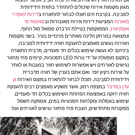
מגוון מקומות אירוח שיכולים להתהדר בתווית הידידותית
לסביבה. בקרבת הים תוכלו לבחור להתארח ב
דירות לאקז'רי
מוארות
המציעות דירות אירוח מאובזרות וב
סוויטות סי
אקזקיוטיב
הממוקמות בטיילת הרברט סמואל מול החוף,
ונמצאות במרחק הליכה מאתרים מרכזיים בעיר. בשני מקומות
האירוח נעשים מאמצים להענקת חוויה ידידותית לסביבה,
ביניהם: לא נעשה שימוש בכלים חד פעמיים, מרבית התאורה
במקום מופעלת על ידי נורות LED חסכוניות, קיימים פחי מחזור
נגישים לאורחים ויש אפשרות לשימוש חוזר במגבות או לוותר
על שירות ניקיון יומי. ואם אתם בעניין של חוויה מדברית
וידידותית לסביבה, תוכלו לבחור להתארח במקום האירוח
גן
עדן במדבר
במצפה רמון, אשר משקיע מאמצים רבים להענקת
חוויה ירוקה באמצעות הפחתת השימוש בכלים חד-פעמיים,
שימוש באסלות ומקלחות חסכוניות במים, אספקת חשמל
ממקורות מתחדשים, הצבת פחי מחזור נגישים לאורחים ועוד.