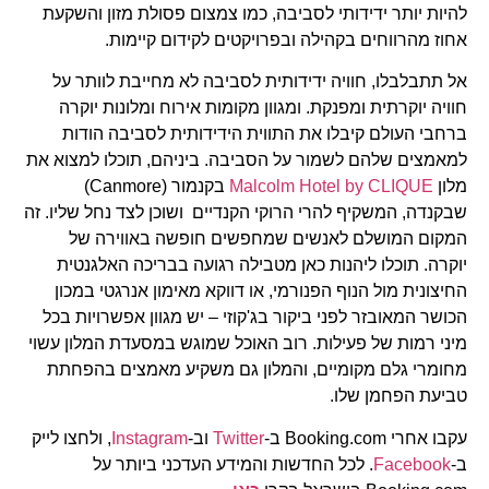
להיות יותר ידידותי לסביבה, כמו צמצום פסולת מזון והשקעת
אחוז מהרווחים בקהילה ובפרויקטים לקידום קיימות.
אל תתבלבלו, חוויה ידידותית לסביבה לא מחייבת לוותר על
חוויה יוקרתית ומפנקת. ומגוון מקומות אירוח ומלונות יוקרה
ברחבי העולם קיבלו את התווית הידידותית לסביבה הודות
למאמצים שלהם לשמור על הסביבה. ביניהם, תוכלו למצוא את
מלון
Malcolm Hotel by CLIQUE
בקנמור (Canmore)
שבקנדה, המשקיף להרי הרוקי הקנדיים ושוכן לצד נחל שליו. זה
המקום המושלם לאנשים שמחפשים חופשה באווירה של
יוקרה. תוכלו ליהנות כאן מטבילה רגועה בבריכה האלגנטית
החיצונית מול הנוף הפנורמי, או דווקא מאימון אנרגטי במכון
הכושר המאובזר לפני ביקור בג'קוזי – יש מגוון אפשרויות בכל
מיני רמות של פעילות. רוב האוכל שמוגש במסעדת המלון עשוי
מחומרי גלם מקומיים, והמלון גם משקיע מאמצים בהפחתת
טביעת הפחמן שלו.
עקבו אחרי Booking.com ב-
Twitter
וב-
Instagram
, ולחצו לייק
ב-
Facebook
. לכל החדשות והמידע העדכני ביותר על