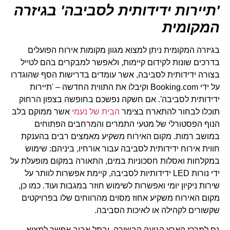
'תיירות ידידותית לסביבה'
בגיזרה
המקומית
בגיזרה המקומית ניתן למצוא מגוון מקומות אירוח הפועלים
בדרכים שונות לקידום קיימות, ולאפשר למבקרים בהם לטייל
בצורה ידידותית לסביבה, אשר עומדים בדרישות הסף שהוגדרו
על ידי Booking.com וקיבלו את התווית החדשה – 'תיירות
ידידותית לסביבה'. אם חשקה נפשכם בחופשה בצפון הרחוק
תוכלו לבחור להתארח בצימר
הבית של נעמי
אשר ממוקם בלב
הנוף הפסטורלי של מטעי התמרים והמרחבים הפתוחים
במושב רמות. מקום האירוח משקיע מאמצים רבים בהענקת
חווית אירוח ידידותית לסביבה עבור אורחיו, ביניהם: שימוש
במקלחות ואסלות חסכוניות במים, התאורה במקום מופעלת על
ידי נורות LED ידידותיות לסביבה, קיימת אפשרות לוותר על
שירות ניקיון יומי ואפשרות לשימוש חוזר במגבות ועוד. כמו כן,
מקום האירוח משקיע אחוז מסוים מהרווחים שלו בפרויקטים
שקשורים לקהילה או לאיכות הסביבה.
גם למרכז הארץ הגיעה הבשורה, ובתל אביב אפשר למצוא