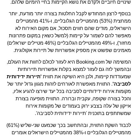
שינויים חיוביים ולקדם את נושא הקיימות בחיי היומיום שלהם.
בנוסף לרצון המחודש לקבל החלטות בצורה יותר מודעת, יותר
ממחצית (53%) מהמטיילים הגלובליים, ו-41% מהמטיילים
הישראלים, מודים שהם חווים תסכול, אם מקום האירוח לא
מאפשר להם לשמור על קיימות (למשל כשאין במקום פתרונות
מחזור), ו-49% מהמטיילים הגלובליים (46% מטיילים ישראלים)
מאמינים שפשוט אין מספיק אפשרויות של תיירות אקולוגית.
המשימה של Booking.com היא לעזור לכולם לחוות את העולם,
ובהמשך לזה גם לעזור למצוא בקלות אפשרויות תיירותיות
שמעודדות קיימות, ולכן היא השיקה את תווית
'תיירות ידידותית
לסביבה'
. התווית מאפשרת לאורחים לזהות מגוון גדול יותר של
מקומות אירוח ידידותיים לסביבה בכל יעד שירצו להגיע אליו,
והכל בצורה שקופה, עקבית וברורה. התווית מופיעה בצורת
אייקון של עלה בצבע ירוק בעמודים של מקומות אירוח
שמשתתפים בתוכנית 'תיירות ידידותית לסביבה'.
לכבוד השקת התווית, ובהתחשב בכך שכמעט שני-שליש (61%)
מהמטיילים הגלובליים ו-38% מהמטיילים הישראלים אומרים