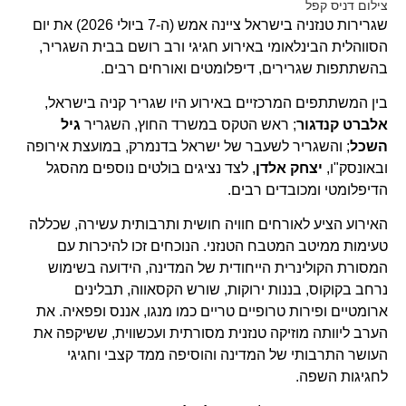
צילום דניס קפל
שגרירות טנזניה בישראל ציינה אמש (ה-7 ביולי 2026) את יום
הסווהלית הבינלאומי באירוע חגיגי ורב רושם בבית השגריר,
בהשתתפות שגרירים, דיפלומטים ואורחים רבים.
בין המשתתפים המרכזיים באירוע היו שגריר קניה בישראל,
אלברט קנדגור
; ראש הטקס במשרד החוץ, השגריר
גיל
השכל
; והשגריר לשעבר של ישראל בדנמרק, במועצת אירופה
ובאונסק"ו,
יצחק אלדן
, לצד נציגים בולטים נוספים מהסגל
הדיפלומטי ומכובדים רבים.
האירוע הציע לאורחים חוויה חושית ותרבותית עשירה, שכללה
טעימות ממיטב המטבח הטנזני. הנוכחים זכו להיכרות עם
המסורת הקולינרית הייחודית של המדינה, הידועה בשימוש
נרחב בקוקוס, בננות ירוקות, שורש הקסאווה, תבלינים
ארומטיים ופירות טרופיים טריים כמו מנגו, אננס ופפאיה. את
הערב ליוותה מוזיקה טנזנית מסורתית ועכשווית, ששיקפה את
העושר התרבותי של המדינה והוסיפה ממד קצבי וחגיגי
לחגיגות השפה.