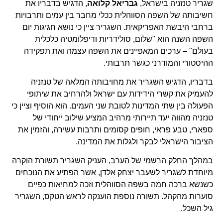
שגריר טנזניה בישראל,
גבריאל קלואה
, הדגיש בדבריו את
חשיבותה של השפה הסווהלית ככלי מחבר בין עמים ותרבויות
ברחבי היבשת האפריקאית. השגריר ציין כי נושא חגיגות יום
השפה השנה הוא "שלום, סולידריות ודיפלומטיה כלכלית
בעולם" – ערכים המאפיינים את השפה עצמה ואת תפקידה
ההיסטורי והמודרני כגשר תרבותי.
בדבריו, הדגיש השגריר את מחויבותה המלאה של טנזניה
להעמיק את קשרי הידידות עם ישראל ולהרחיב את שיתופי
הפעולה בין שתי המדינות לטובת שני העמים. הוא הוסיף וציין כי
טנזניה מהווה יעד תיירותי מרהיב המציע שילוב ייחודי של
ספארי, טבע פראי, חופים קסומים ותרבות עשירה, והזמין את
הציבור הישראלי לבקר ולגלות את המדינה.
במהלך החלק הרשמי של הערב, העניק השגריר תשורת הוקרה
מיוחדת לשגריר לשעבר יצחק אלדן, אשר הפתיע את הנוכחים
כשנשא ברכה חמה בשפה הסווהלית וזכה למחיאות כפיים
סוערות מהקהל. תשורה נוספת הוענקה לראש הטקס, השגריר
גיל השכל.