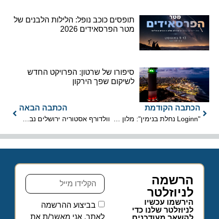
תופסים כוכב נופל: הלילות הלבנים של
מטר הפרסאידים 2026
סיפורו של שרטון: הפרויקט החדש
לשיקום שפך הירקון
הכתבה הקודמת
הכתבה הבאה
"Loginn נחלת בנימין": מלון בוטיק דיגיטלי נפתח באחוזת בית 5
וולדורף אסטוריה ירושלים נבחר למלון הטוב בישראל ולמקום השלישי במזרח התיכון
הרשמה
לניוזלטר
הירשמו עכשיו
בביצוע ההרשמה
לניוזלטר שלנו כדי
לאתר, אני מאשר/ת את
להשאר מעודכנים