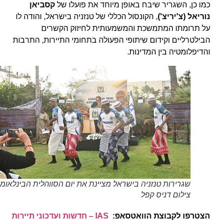
כמו כן, השגריר שיבח באופן מיוחד את פועלו של
קסביאן
נוריאל (צ'יריצ')
, הקונסול הכללי של טנזניה בישראל, והודה לו
על תרומתו המתמשכת והמשמעותית לחיזוק הקשרים
הבילטרליים וקידום שיתופי הפעולה בתחומי התיירות, התרבות
והדיפלומטיה בין המדינות.
שגרירות טנזניה בישראל מציינת את יום הסווהלית הבינלאומי.
צילום דניס קפל
הצטרפו לקבוצת הוואטסאפ:
IAS – חדשות ועדכוני תיירות