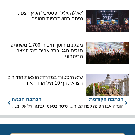
'יאללה גליל': פסטיבל הקיץ הצפוני,
נפתח בהשתתפות המונים
מפגינים חוסן וחיבור: 1,700 משתתפי
תגלית חגגו בתל אביב בצל המצב
הביטחוני
שיא היסטורי במדריד: הוצאות התיירים
חצו את רף 10 מיליארד האירו
הכתבה הקודמת
הכתבה הבאה
הונחה אבן הפינה לפרויקט ההנצחה הלאומי "מיני העוטף של ישראל"
טיסה בטעמי גבינה: אל על ומחלבות גד משתפות פעולה לשבועות