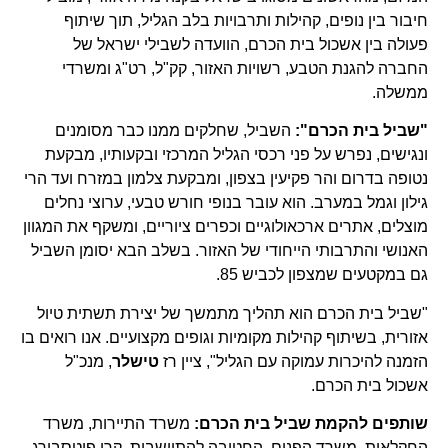
חיבור בין נופים, קהילות ותרבויות בלב הגליל, תוך שיתוף
פעולה בין אשכול בית הכרם, הוועדה לשבילי ישראל של
החברה להגנת הטבע, רשויות האזור, קק"ל, רט"ג ומשרדי
ממשלה.
"שביל בית הכרם
":
השביל, שחלקים ממנו כבר מסומנים
ונגישים, נפרש על פני רכסי הגליל המרכזי ובקעותיו, מבקעת
נטופה בדרום והר פקיעין בצפון, ומבקעת צלמון במזרח ועד הרי
גילון וגמל במערב. הוא עובר בנופי חורש טבעי, ערוצי נחלים
מוצלים, אתרים ארכאולוגיים וכפרים ציוריים, ומשקף את המגוון
האנושי והתרבותי הייחודי של האזור. בשלב הבא יסומן השביל
גם במקטעים שמצפון לכביש 85.
"שביל בית הכרם הוא תהליך מתמשך של יצירת תשתית טיול
אזורית, בשיתוף קהילות מקומיות וגופים מקצועיים. אנו רואים בו
הזמנה להיכרות עמוקה עם הגליל", ציין רז
טישלר
, מנכ"ל
אשכול בית הכרם.
שותפים להקמת שביל בית הכרם:
משרד התיירות, משרד
החקלאות, משרד הפנים, החטיבה להתיישבות, קרן פיטסבורג,