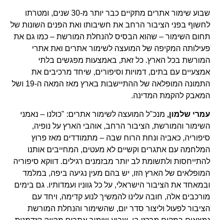
שבוע שימור אתרים מתקיים כבר יותר מ-30 שנים, ומטרתו
לחשוף בפני הציבור הרחב את חשיבותו ואת הפנים השונות של
תחום השימור – שהוא הבסיס להנחלת המורשת – כמו גם את
פעילותה המקיפה של המועצה לשימור אתרים ואת אתרי
המורשת בכל הארץ. כל זאת, באמצעות מפגשים בלתי
אמצעיים עם בתים, דמויות וסיפורים, שיחד מרכיבים את
התמונה המופלאה של ההתיישבות בארץ מאז המאה ה-19 ושל
המאבק להקמת המדינה.
עמרי שלמון,
מנכ"ל המועצה לשימור אתרים: "כולנו – נאמני
השימור והמורשת, הציבור הרחב, אוהבי הארץ על נופיה,
סיפוריה, כאביה ונחת הרוח שבה – מתמודדים מאז פרוץ
המלחמה עם אתגרים וקשיים לא מעטים, המחייבים אותנו
להתייחסות ולתשומת לב יותר מבזמנים רגילים. דווקא סיפוריה
המופלאים של הארץ הזו, יש בהם מעין נגיעה ביפה, במלמד
ובמאחד את הציבור הישראלי, על כל גווניו ועמדותיו. גם בימים
מורכבים אלה, חובה עלינו להמשיך לנוע קדימה, ויחד עם
הציבור לפעול וליצור סדר יום, שהשימור והנחלת המורשת