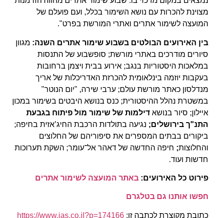
נמצאים במקום מרכזי בו. שבוע שימור אתרים מהווה הזדמנות
מצוינת להכרות עם נושא השימור בכלל, ועם פועלם של
המועצה לשימור אתרים ואתרי המורשת בפרט".
בין האירועים הבולטים בשבוע שימור אתרים השנה:
מגוון
סיורים מודרכים באתרי מורשת; סופשבוע של התנסות
במלאכות היסטוריות בנגב; אירוע בבית ויצמן ברחובות
בעקבות יוזמה בינלאומית להכרזת האדריכלות של אריך
מנדלסון כאתר מורשת עולם; ערבי שירה, "יום הנוטר"
במשטרת נהלל ההיסטורית; כנס בנושא היבטים בשימור במכון
איילון; סיור בנושא
דילמות של שימור מול פיתוח בגבעת
התנ"ך בירושלים
;
נגיעה בתולדות הרכבת החיג’אזית בחיפה;
ביקורים בבתים המספרים את סיפוריהם של החלוצים
והחלוצות
;
חיפה החדשה של דאהר אל־עומר; השקת תערוכות
חדשות ועוד.
פירוט כל האירועים:
באתר המועצה לשימור אתרים
חפשו אותנו גם בטלגרם
כתובת מקוצרת לכתבה זו:
https://www.ias.co.il?p=174166