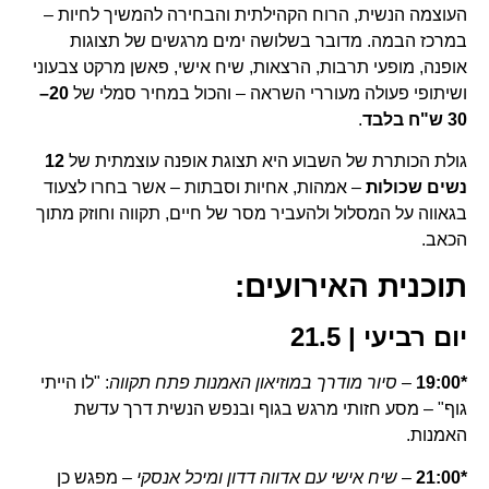
העוצמה הנשית, הרוח הקהילתית והבחירה להמשיך לחיות –
במרכז הבמה. מדובר בשלושה ימים מרגשים של תצוגות
אופנה, מופעי תרבות, הרצאות, שיח אישי, פאשן מרקט צבעוני
ושיתופי פעולה מעוררי השראה – והכול במחיר סמלי של
20–
30 ש"ח בלבד
.
גולת הכותרת של השבוע היא תצוגת אופנה עוצמתית של
12
נשים שכולות
– אמהות, אחיות וסבתות – אשר בחרו לצעוד
בגאווה על המסלול ולהעביר מסר של חיים, תקווה וחוזק מתוך
הכאב.
תוכנית האירועים:
יום רביעי | 21.5
*19:00
–
סיור מודרך במוזיאון האמנות פתח תקווה
: "לו הייתי
גוף" – מסע חזותי מרגש בגוף ובנפש הנשית דרך עדשת
האמנות.
*21:00
–
שיח אישי עם אדווה דדון ומיכל אנסקי
– מפגש כן