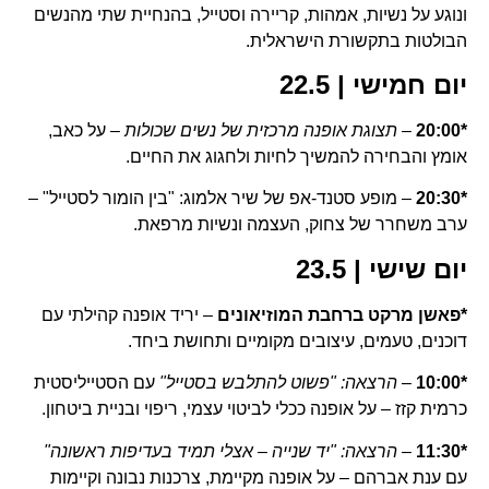
ונוגע על נשיות, אמהות, קריירה וסטייל, בהנחיית שתי מהנשים
הבולטות בתקשורת הישראלית.
יום חמישי | 22.5
*20:00
–
תצוגת אופנה מרכזית של נשים שכולות
– על כאב,
אומץ והבחירה להמשיך לחיות ולחגוג את החיים.
*20:30
– מופע סטנד-אפ של שיר אלמוג: "בין הומור לסטייל" –
ערב משחרר של צחוק, העצמה ונשיות מרפאת.
יום שישי | 23.5
*פאשן מרקט ברחבת המוזיאונים
– יריד אופנה קהילתי עם
דוכנים, טעמים, עיצובים מקומיים ותחושת ביחד.
*10:00
–
הרצאה: "פשוט להתלבש בסטייל"
עם הסטייליסטית
כרמית קזז – על אופנה ככלי לביטוי עצמי, ריפוי ובניית ביטחון.
*11:30
–
הרצאה: "יד שנייה – אצלי תמיד בעדיפות ראשונה"
עם ענת אברהם – על אופנה מקיימת, צרכנות נבונה וקיימות