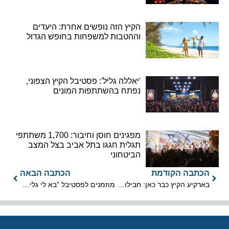
הקיץ הזה נופשים אחרת: היעדים
וההטבות למשפחות בחופש הגדול
'יאללה גליל': פסטיבל הקיץ הצפוני,
נפתח בהשתתפות המונים
מפגינים חוסן וחיבור: 1,700 משתתפי
תגלית חגגו בתל אביב בצל המצב
הביטחוני
הכתבה הקודמת
הכתבה הבאה
בארקיע הקיץ כבר כאן: חבילות נופש מפנקות ליעדים חמים
מוזמנים לפסטיבל "בא לי גליל": גִּילוּ הַגָּלִילִים גִּבּוֹרֵי הַחַיִל