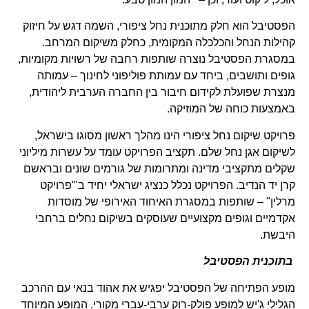
הפסטיבל הוא חלק מתוכנית נחל ציפורי, השמה דגש על חיזוק
קהילות הנחל והכלכלה המקומית, כחלק משיקום המרחב.
במסגרת הפסטיבל נוצרה שותפות רחבה של רשויות מקומיות,
גופים ותושבים, ביחד עם עמותת פוליפוני לחינוך – עמותה
מנצרת שפועלת לקידום חיבור בין החברה הערבית ליהודית,
באמצעות כוחה של המוזיקה.
פרויקט שיקום נחל ציפורי הינו מהלך ראשון מסוגו בישראל,
לשיקום אגן נחל שלם. תקציב הפרויקט עומד על עשרות מיליוני
שקלים מתקציבי מדינה ומתרומות של גורמים שונים ובראשם
קרן יד הנדיב. הפרויקט נכלל כנציג ישראלי יחיד ב"'פרויקט
מרלין" – שותפות במסגרת האיחוד האירופי של מוסדות
אקדמיים וגופים מקצועיים שעוסקים בשיקום נחלים ברחבי
היבשת.
בתוכנית הפסטיבל
מופע הפתיחה של הפסטיבל יפגיש את אהוד בנאי עם ההרכב
הגלילי ג'יש למופע פולק-רוק ערבי-עברי מקורי. המופע המיוחד