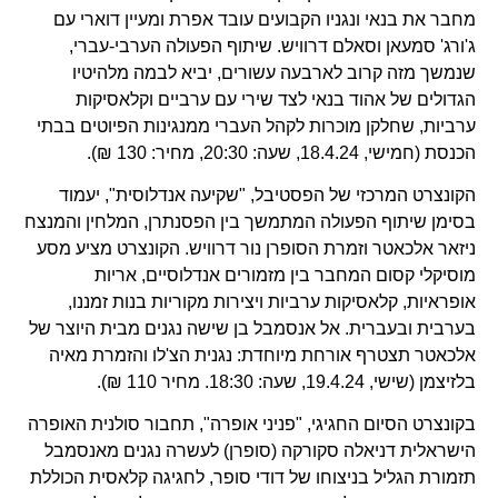
מחבר את בנאי ונגניו הקבועים עובד אפרת ומעיין דוארי עם
ג'ורג' סמעאן וסאלם דרוויש. שיתוף הפעולה הערבי-עברי,
שנמשך מזה קרוב לארבעה עשורים, יביא לבמה מלהיטיו
הגדולים של אהוד בנאי לצד שירי עם ערביים וקלאסיקות
ערביות, שחלקן מוכרות לקהל העברי ממנגינות הפיוטים בבתי
הכנסת (חמישי, 18.4.24, שעה: 20:30, מחיר: 130 ₪).
הקונצרט המרכזי של הפסטיבל, "שקיעה אנדלוסית", יעמוד
בסימן שיתוף הפעולה המתמשך בין הפסנתרן, המלחין והמנצח
ניזאר אלכאטר וזמרת הסופרן נור דרוויש. הקונצרט מציע מסע
מוסיקלי קסום המחבר בין מזמורים אנדלוסיים, אריות
אופראיות, קלאסיקות ערביות ויצירות מקוריות בנות זמננו,
בערבית ובעברית. אל אנסמבל בן שישה נגנים מבית היוצר של
אלכאטר תצטרף אורחת מיוחדת: נגנית הצ'לו והזמרת מאיה
בלזיצמן (שישי, 19.4.24, שעה: 18:30. מחיר 110 ₪).
בקונצרט הסיום החגיגי, "פניני אופרה", תחבור סולנית האופרה
הישראלית דניאלה סקורקה (סופרן) לעשרה נגנים מאנסמבל
תזמורת הגליל בניצוחו של דודי סופר, לחגיגה קלאסית הכוללת