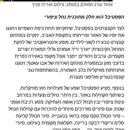
אהוד גורג וסאלם במופע. צילום אורית פניני
הפסטיבל הוא חלק מתוכנית נחל ציפורי
לצד הקונצרטים בפסטיבל, שיתקיימו תחת כיפת השמיים ויחגגו
את יופיו של האזור ופריחותו בתקופת האביב, יתקיים במתחם
קונצרט טבע דו לשוני לילדים; מופע אינטראקטיבי של להקת
המחול הקיבוצית; ייערך יריד אומנים גלילי המארח יוצרים
מקומיים, ערבים ויהודים; יימכר אוכל מקומי באווירה כפרית
בדוכני מזון ובמסעדת מתחם האירוח של אבו עאטף; וינוגנו
אתנחתות מוזיקליות בלב השמורה, בהשתתפות נגני
קונסרבטוריון פוליפוני מנצרת.
בנוסף, מציע הפסטיבל שפע של פעילויות חוץ מוזיקליות,
בשיתוף הקהילות באזור. בין היתר: טיולים וצעדות במרחב
עינות ציפורי ובין הנחל לבין אושה העתיקה; מסע רכיבת אופני
שטח; וגם סיורים מודרכים מיוחדים להיכרות עם קהילות הנחל
– סיור הכולל טקס קפה בדואי בכעבייה, סיור הכולל קליעת
סלים וריקודי דבקה בריינה, חקלאות מקומית בעילוט, סיורי
אוכל, ליקוט ועוד, וכן – המון המון טבע.