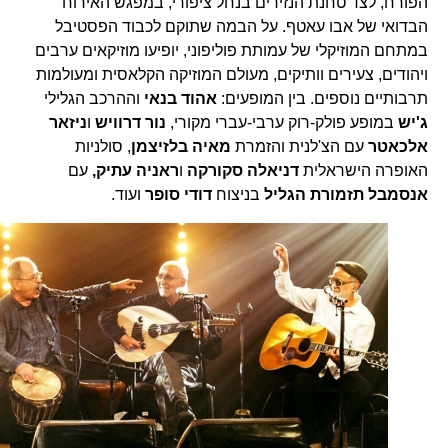
הפורח, לצד טחנת הנזירים בנחל ציפורי, במפגש האירוח
הבדואי של אבו עאטף. על הבמה שתוקם לכבוד הפסטיבל
במתחם המוזיקלי של עמותת פוליפוני, יופיעו מוזיקאים ערבים
ויהודים, צעירים וותיקים, מעולם המוזיקה הקלאסית ומעולמות
תרבותיים נוספים. בין המופעים:
אהוד בנאי
וההרכב הגלילי
ג'יש
במופע פולק-רוק ערבי-עברי מקורי,
נור דרוויש
ו
ניזאר
אלכאטר
עם הצ'לנית והזמרת
מאיה בלזיצמן
, סולניות
האופרה הישראלית
דניאלה סקורקה
ו
ראניה עתיק,
עם
אנסמבל תזמורת הגליל
בניצוח
דודי סופר
ועוד.