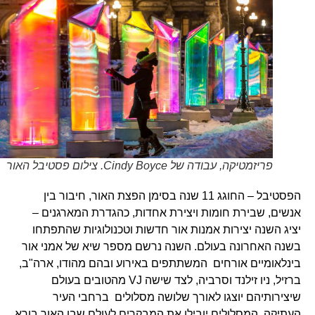
פריזמטיקה, עבודה של Cindy Boyce. צילום פסטיבל האור
הפסטיבל – החוגג 11 שנה בסימן הפצת האור, חיבור בין
אנשים, שבירת חומות ויצירת אחדות, כהגדרת המארגנים –
יציג השנה יצירות אמנות אור חדשות וטכנולוגיות שהתפתחו
בשנה האחרונה בעולם. השנה נרשם מספר שיא של אמני אור
בינלאומיים אורחים המשתתפים באירוע ובהם מהודו, ארה"ב,
ברזיל, ניו זילנד וסרביה, לצד שישה VJ מהטובים בעולם
שיצירותיהם יוצגו לאורך שלושה מסלולים ברחבי העיר
העתיקה. המסלולים יובילו את המבקרים לעולם שבו האור בורא