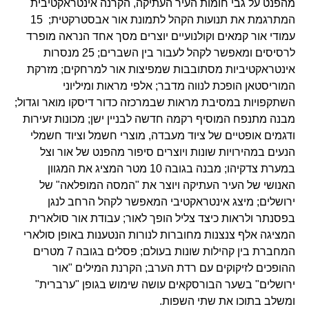
מהפנט על גבי חומות העיר העתיקה, הקרנה אינטראקטיבית
המתרגמת את תנועות הקהל לתמונת אור אבסטרקטית; 15
עמודי אור קמאים וקולנועיים יוצרים מסך אחד הנראה מופרד
לרסיסים ומאפשר לקהל לעבור בין השברים; 25 מנסרות
אינטראקטיביות מסתובבות שמפיצות אור למרחקים; מזרקת
המוריסטאן הופכת לנווה מדבר; אלפי מראות ומיליוני
השתקפויות במסיבת מראות שבמרכזה כדור דיסקו מואר וגדול;
מבנה מתנפח המוסיף רקמה חדשה לבניין ישן; מכונות זעירות
ודגמים אופטיים של ציוד מעבדה, מוצרי חשמל וציוד חשמלי
הנעים במהירויות שונות ויוצרים סיפור מהפנט של אור וצל
במערת צדקיהו; מבנה בגובה 10 מטר המציג את המגוון
האנושי של העיר העתיקה ויוצר את "המסה המופלאה" של
ירושלים; מיצג אינטראקטיבי המאפשר לקהל הרחב לנגן
בפסנתר ולראות כיצד צליל הופך לאור; עבודת אור סולארית
המציגה אלף צנצנות מחוברות לנורות הנטענות באופן סולארי
המחברת בין קהילות שונות בעולם; פסלים בגובה 7 מטרים
ההופכים לזיקוקים עם רדת הערב; הקרנת המילים "אור
ירושלים" בשער הבורסקאים עושה שימוש בגופן "ערברית"
ומשלב בתוכו את שתי השפות.