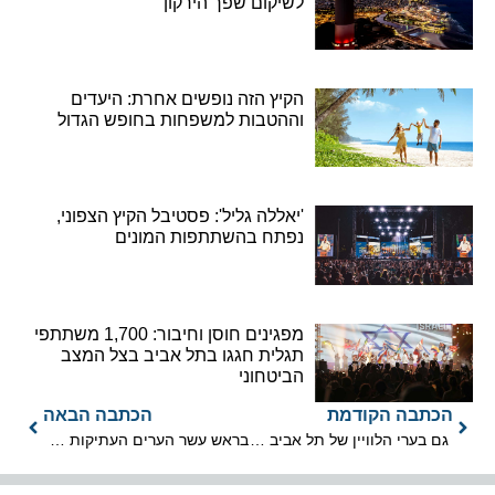
לשיקום שפך הירקון
הקיץ הזה נופשים אחרת: היעדים
וההטבות למשפחות בחופש הגדול
'יאללה גליל': פסטיבל הקיץ הצפוני,
נפתח בהשתתפות המונים
מפגינים חוסן וחיבור: 1,700 משתתפי
תגלית חגגו בתל אביב בצל המצב
הביטחוני
הכתבה הקודמת
הכתבה הבאה
גם בערי הלוויין של תל אביב מעלים מחירים לקראת האירוויזיון
בראש עשר הערים העתיקות המובילות בעולם: ירושלים