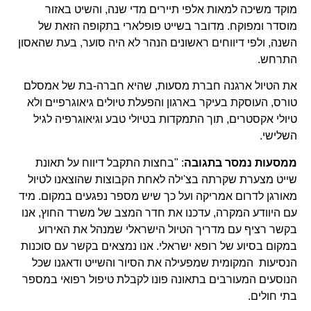
מוקד משיכה למאות אלפי תיירים מדי שנה, והשיט באזור
מוסדר ומפוקח. מדובר בשייט פופלארי בתקופה הזאת של
השנה, ולפי דיווחים ראשונים הנהר לא היה סוער, בעת שהאסון
התרחש.
את הטיול ארגנה חברת מסעות, שהיא חברה-בת של אמסלם
טורס, העוסקת בעיקר בארגון והפעלת טיולים גיאוגרפיים ולא
טיולי אקסטרים, תוך התמקדות בטיולי טבע וגיאוגרפיה לגיל
השלישי.
ממסעות נמסר בתגובה
: "בחצות התקבל דיווח על תאונת
שייט מצערת שקרתה בצ'ילה לאחת הקבוצות שהוצאנו לטיול
מאורגן לדרום אמריקה ועל כך שיש מספר נפגעים במקום. מיד
עם היוודע המקרה, עדכנו את חדר המצב של משרד החוץ, אנו
בקשר רציף עם מדריך הטיול הישראלי שמנהל את האירוע
במקום בסיוע של רופא ישראלי. אנו נמצאים בקשר עם סוכנות
הנסיעות המקומית שמפעילה את הסיור והשייט ודאגנו שכל
הנוסעים המעורבים בתאונה פונו לקבלת טיפול רפואי במספר
בתי חולים.