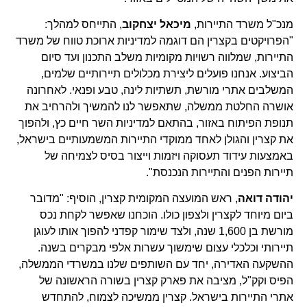
מנכ"ל משרד התיירות,
מיכאל יצחקוב
, התייחס למהלך:
"הפרויקטים בקצרין הם דוגמה למדיניות ארוכת טווח של משרד
התיירות, שמלווה רשויות מקומיות משלב התכנון ועד סיום
הביצוע. אנחנו פועלים ליצירת מכלולים תיירותיים שלמים,
המשלבים אתרי מורשת, תשתיות לינה, טבע ופנאי. לאחרונה
אושרה החלטת ממשלה, שתאפשר לנו להמשיך ולהרחיב את
תנופת הפיתוח באזור, בהתאם למדיניות השר חיים כץ, ולהפוך
את קצרין והגולן לאחד ממוקדי התיירות המשמעותיים בישראל,
באמצעות עידוד תעסוקה ויזמות וייצור בסיס לצמיחה של
תיירות הפנים והתיירות הנכנסת".
יהודה דואה
, ראש המועצה המקומית קצרין, הוסיף: "מדובר
ביום מיוחד לקצרין ולצפון כולו. הוכחנו שאפשר לקחת נכס
מורשת בן 1,600 שנה, ולצד שימור קפדני להפוך אותו לעוגן
תיירותי וכלכלי עצום שימשוך עשרות אלפי מבקרים בשנה.
ההשקעה האדירה, יחד עם השותפים שלנו במשרדי הממשלה,
הפיס וקק"ל, מציבה את פארק קצרין בשורה הראשונה של
אתרי התיירות בישראל. קצרין ממשיכה לצמוח, להתחדש