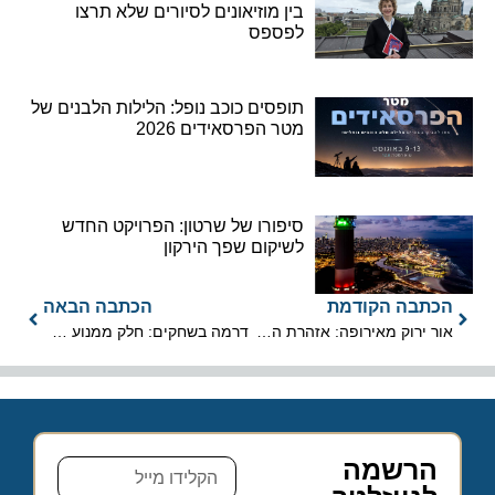
בין מוזיאונים לסיורים שלא תרצו
לפספס
תופסים כוכב נופל: הלילות הלבנים של
מטר הפרסאידים 2026
סיפורו של שרטון: הפרויקט החדש
לשיקום שפך הירקון
הכתבה הקודמת
הכתבה הבאה
אור ירוק מאירופה: אזהרת הטיסה לישראל בוטלה – האם המחירים ירדו?
דרמה בשחקים: חלק ממנוע של מטוס התפרק באוויר, ניפץ חלון ופצע נוסע
הרשמה