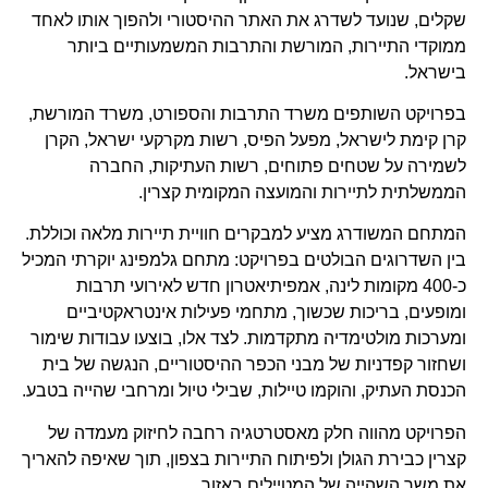
שקלים, שנועד לשדרג את האתר ההיסטורי ולהפוך אותו לאחד
ממוקדי התיירות, המורשת והתרבות המשמעותיים ביותר
בישראל.
בפרויקט השותפים משרד התרבות והספורט, משרד המורשת,
קרן קימת לישראל, מפעל הפיס, רשות מקרקעי ישראל, הקרן
לשמירה על שטחים פתוחים, רשות העתיקות, החברה
הממשלתית לתיירות והמועצה המקומית קצרין.
המתחם המשודרג מציע למבקרים חוויית תיירות מלאה וכוללת.
בין השדרוגים הבולטים בפרויקט: מתחם גלמפינג יוקרתי המכיל
כ-400 מקומות לינה, אמפיתיאטרון חדש לאירועי תרבות
ומופעים, בריכות שכשוך, מתחמי פעילות אינטראקטיביים
ומערכות מולטימדיה מתקדמות. לצד אלו, בוצעו עבודות שימור
ושחזור קפדניות של מבני הכפר ההיסטוריים, הנגשה של בית
הכנסת העתיק, והוקמו טיילות, שבילי טיול ומרחבי שהייה בטבע.
הפרויקט מהווה חלק מאסטרטגיה רחבה לחיזוק מעמדה של
קצרין כבירת הגולן ולפיתוח התיירות בצפון, תוך שאיפה להאריך
את משך השהייה של המטיילים באזור.