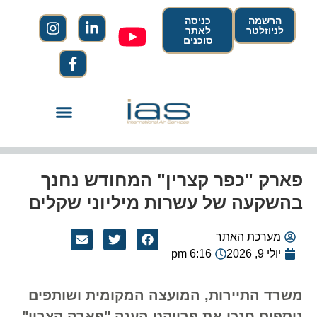
הרשמה
כניסה
לניוזלטר
לאתר
סוכנים
פארק "כפר קצרין" המחודש נחנך
בהשקעה של עשרות מיליוני שקלים
מערכת האתר
יולי 9, 2026
6:16 pm
משרד התיירות, המועצה המקומית ושותפים
נוספים חנכו את פרויקט הענק "פארק קצרין".