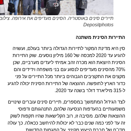
תיירים סינים באוסטריה. הסינים מעדיפים את אירופה. צילום
Depositphotos
התיירות הסינית משתנה
סין היא מדינת המקור לתיירות הגדולה ביותר בעולם, ועשויה
להגיע עד 2020 למכסה של 160 מיליון נוסעים. שוק התיירות
הסינית היוצאת הוא מכרה זהב אמיתי ליעדים מערביים, שכן
70% מהסינים מעדיפים לנסוע עם בני משפחה וידידים והם
מקצים את התקציבים הגבוהים ביותר מכל התיירים על פני
כדור הארץ לחופשה. ההוצאה של התיירות הסינית יכולה להגיע
ל-315 מיליארד דולר בשנה עד 2020.
לצד הגידול המתמשך במספרים, תיירים סינים עוברים שינויים
משמעותיים בהעדפות הנסיעה שלהם, התנהגותם ודפוסי
ההוצאות שלהם. מסיבה זו, רוב הקלישאות שהיו תקפות לשוק
זה עד לפני כמה שנים כבר לא יכולות להיחשב ככאלה. כך עולה
מדו"ח של חברת הייעוץ מקינזי, על המגמות החדשות