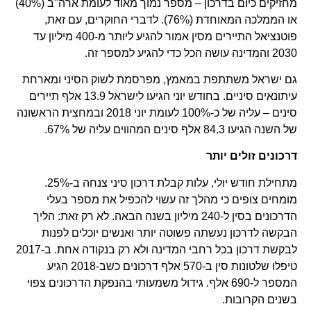
מחזיקים כיום בדרכון – מספר נמוך מאוד לעומת ארה"ב (40%)
או הממלכה המאוחדת (76%). לדברי החוקרים, עם זאת,
פוטנציאל התיירים מסין אמור להגיע ליותר מ-400 מיליון עד
2030 והמדינה עושה הכל כדי להגיע למספר זה.
גם ישראל משתתפת במאמץ, מפרסמת לשוק הסיני ומארחת
עיתונאים סיניים. בחודש יוני הגיעו לישראל 13.9 אלף תיירים
סינים – עליה של כ-100% לעומת יוני 2018 ובמחצית הראשונה
של השנה הגיעו 84.3 אלף סינים המהווים עליה של 67%.
דרכונים זולים יותר
מתחילת חודש יולי, עלות קבלת דרכון סיני צנחה ב-25%.
מומחים צופים כי מהלך זה עשוי להכפיל את מספר בעלי
הדרכונים בסין ל-240 מיליון בשנה הבאה. לא רק זאת: הליך
הבקשה לדרכון נעשתה פשוטה יותר ואנשים יוכלים לפנות
לבקשת דרכון בכל רחבי המדינה ולא רק בנקודה אחת. ב-2017
טיפלו שלטונות סין ב-570 אלף דרכונים כשב-2018 הגיע
המספר ל-690 אלף. גידול משמעותי בהנפקת הדרכונים צפוי
בשנים הקרובות.