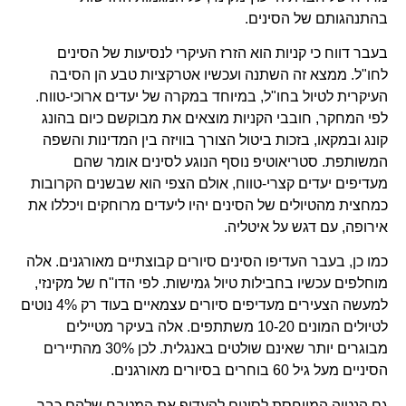
בהתנהגותם של הסינים.
בעבר דווח כי קניות הוא הזרז העיקרי לנסיעות של הסינים
לחו"ל. ממצא זה השתנה ועכשיו אטרקציות טבע הן הסיבה
העיקרית לטיול בחו"ל, במיוחד במקרה של יעדים ארוכי-טווח.
לפי המחקר, חובבי הקניות מוצאים את מבוקשם כיום בהונג
קונג ובמקאו, בזכות ביטול הצורך בוויזה בין המדינות והשפה
המשותפת. סטריאוטיפ נוסף הנוגע לסינים אומר שהם
מעדיפים יעדים קצרי-טווח, אולם הצפי הוא שבשנים הקרובות
כמחצית מהטיולים של הסינים יהיו ליעדים מרוחקים ויכללו את
אירופה, עם דגש על איטליה.
כמו כן, בעבר העדיפו הסינים סיורים קבוצתיים מאורגנים. אלה
מוחלפים עכשיו בחבילות טיול גמישות. לפי הדו"ח של מקינזי,
למעשה הצעירים מעדיפים סיורים עצמאיים בעוד רק 4% נוטים
לטיולים המונים 10-20 משתתפים. אלה בעיקר מטיילים
מבוגרים יותר שאינם שולטים באנגלית. לכן 30% מהתיירים
הסיניים מעל גיל 60 בוחרים בסיורים מאורגנים.
גם הנטיה המיוחסת לסינים להעדיף את המטבח שלהם כבר