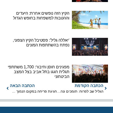
הקיץ הזה נופשים אחרת: היעדים
וההטבות למשפחות בחופש הגדול
'יאללה גליל': פסטיבל הקיץ הצפוני,
נפתח בהשתתפות המונים
מפגינים חוסן וחיבור: 1,700 משתתפי
תגלית חגגו בתל אביב בצל המצב
הביטחוני
הכתבה הקודמת
הכתבה הבאה
הגליל שב לפרוח: תומכים ונהנים ב'יריד טעם הגליל' מס' 13
חגיגת פריחה במקום הנמוך בעולם: הגן הבוטני בקיבוץ עין גדי