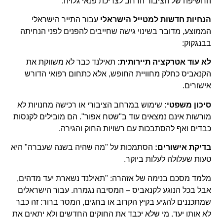
החשיפה של הציבור הרחב לצריכת פנאי גלויה.
הנחיות חדשות למטייל הישראלי
עבור התייר הישראלי
הממוצע, מדובר בשינוי גישה שחייבים להפנים לפני הנחיתה
בבנגקוק:
לא עוד אטרקציה תיירותית:
תאילנד כבר לא משווקת את
הקנאביס כחלק מחוויית החופש, אלא כתחום רפואי הדורש
אישורים.
סיכון משפטי:
שימוש במרחב הציבורי או רכישה מחנויות לא
מורשות אינם נמצאים עוד ב"שטח אפור". הם מובילים לקנסות
כבדים ואף להסתבכות עם רשויות החוק והגירה.
בדיקת אישורים:
הסתמכות על "מה שהיה בשנה שעברה" היא
טעות שעלולה לעלות ביוקר.
מלמד מסכם בנימה של אזהרה: "תאילנד נשארת יעד מדהים,
אבל בכל הנוגע לקנאביס – המסיבה נגמרה. עבור הישראלים
שמתכננים להגיע בקיץ הקרוב או בחגים, המסר ברור: זה כבר
לא אותו יעד. מי שלא יכבד את החוקים החדשים ולא יתאים את