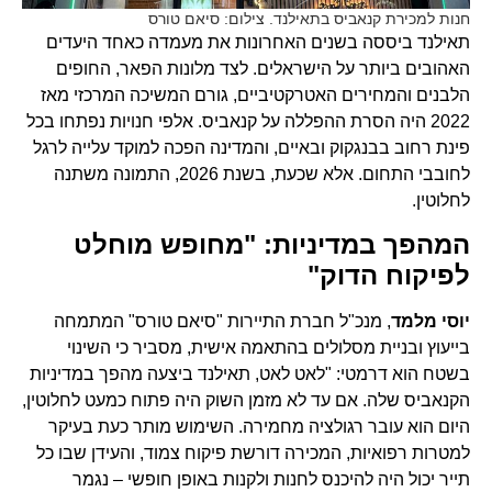
חנות למכירת קנאביס בתאילנד. צילום: סיאם טורס
תאילנד ביססה בשנים האחרונות את מעמדה כאחד היעדים
האהובים ביותר על הישראלים. לצד מלונות הפאר, החופים
הלבנים והמחירים האטרקטיביים, גורם המשיכה המרכזי מאז
2022 היה הסרת ההפללה על קנאביס. אלפי חנויות נפתחו בכל
פינת רחוב בבנגקוק ובאיים, והמדינה הפכה למוקד עלייה לרגל
לחובבי התחום. אלא שכעת, בשנת 2026, התמונה משתנה
לחלוטין.
המהפך במדיניות: "מחופש מוחלט
לפיקוח הדוק"
יוסי מלמד
, מנכ"ל חברת התיירות "סיאם טורס" המתמחה
בייעוץ ובניית מסלולים בהתאמה אישית, מסביר כי השינוי
בשטח הוא דרמטי: "לאט לאט, תאילנד ביצעה מהפך במדיניות
הקנאביס שלה. אם עד לא מזמן השוק היה פתוח כמעט לחלוטין,
היום הוא עובר רגולציה מחמירה. השימוש מותר כעת בעיקר
למטרות רפואיות, המכירה דורשת פיקוח צמוד, והעידן שבו כל
תייר יכול היה להיכנס לחנות ולקנות באופן חופשי – נגמר