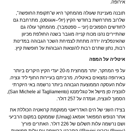
אירופה.
תובנה מעניינת שעולה מהמחקר היא ש"תקופת החופשה",
שלרוב מתרחשת בחודשי הקיץ (יולי–אוגוסט), מתרחבת גם
לחודשים הסמוכים (יוני – ספטמבר). מהמחקר עולה גם
שהתיירים נהנו מכוח קנייה מוגבר בשנה החולפת מכיוון
שהאינפלציה ירדה מתחת לצמיחת השכר הגבוהה במדינות
רבות, נתון שתרם רבות להוצאות הגבוהות על חופשות קיץ.
איטליה על המפה
על פי המחקר, יותר ממחצית מ-20 יעדי הקיץ היקרים ביותר
באירופה נמצאים באיטליה, מרביתם בעיירות החוף ליד ונציה.
עלות העסקה הממוצעת הגבוהה ביותר נרשמה באי היוקרתי
לוונציה סן מישל אל טגלימנטו (San Michele al Tagliamento),
הסמוך לוונציה, ועמדה על 257 דולר.
בצידו השני של הים האדריאטי ממוקמת קרואטיה הכוללת את
אתר הנופש המפואר אומאג (Umag) שממוקם במקום הרביעי
ושם נרשמה עלות תשלום של 226 דולר. האתרים פורץ'
(Porec) ורוביני Rovinj)) התברגו ברשימה עם עלות ממוצעת