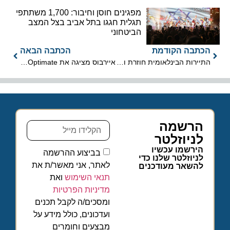
מפגינים חוסן וחיבור: 1,700 משתתפי
תגלית חגגו בתל אביב בצל המצב
הביטחוני
הכתבה הקודמת
הכתבה הבאה
התיירות הבינלאומית חוזרת ובגדול: 97% מרמות טרום מגפת הקורונה
איירבוס מציגה את Optimate: תא טייס וירטואלי על גלגלים עבור A350
הרשמה
לניוזלטר
הירשמו עכשיו
בביצוע ההרשמה
לניוזלטר שלנו כדי
לאתר, אני מאשר/ת את
להשאר מעודכנים
תנאי השימוש
ואת
מדיניות הפרטיות
ומסכים/ה לקבל תכנים
ועדכונים, כולל מידע על
מבצעים וחומרים