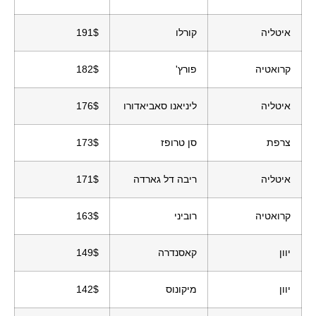
איטליה
קורלו
191$
קרואטיה
פורץ'
182$
איטליה
ליניאנו סאביאדורו
176$
צרפת
סן טרופז
173$
איטליה
ריבה דל גארדה
171$
קרואטיה
רוביני
163$
יוון
קאסנדרה
149$
יוון
מיקונוס
142$