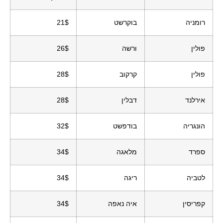
רומניה
בוקרשט
21$
פולין
ורשה
26$
פולין
קרקוב
28$
אירלנד
דבלין
28$
הונגריה
בודפשט
32$
ספרד
מלאגה
34$
לטביה
ריגה
34$
קפריסין
איה נאפה
34$