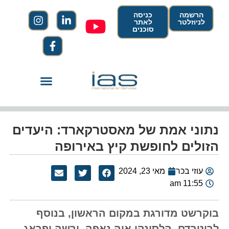
הרשמה
כניסה
לניוזלטר
לאתר
סוכנים
נתוני אמת של מאסטרקארד: היעדים
הזולים לחופשת קיץ באירופה
עוזי בכר
מאי 23, 2024
11:55 am
בוקרשט מדורגת במקום הראשון, בנוסף
לרוטרדם, הלסינקי איה נאפה, ורשה ופראג .