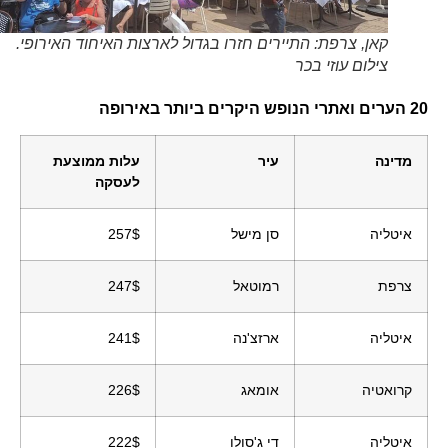
קאן, צרפת: התיירים חזרו בגדול לארצות האיחוד האירופי.
צילום עוזי בכר
20 הערים ואתרי הנופש היקרים ביותר באירופה
מדינה
עיר
עלות ממוצעת
לעסקה
איטליה
סן מישל
257$
צרפת
רמוטאל
247$
איטליה
ארזצ'נה
241$
קרואטיה
אומאג
226$
איטליה
די ג'סולו
222$