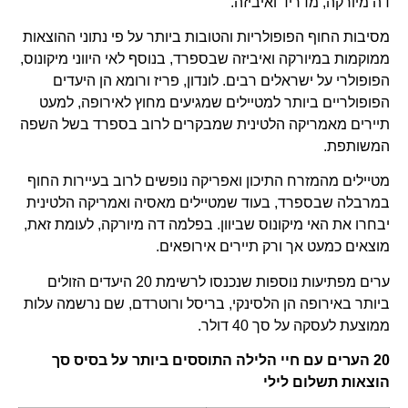
דה מיורקה, מדריד ואיביזה.
מסיבות החוף הפופולריות והטובות ביותר על פי נתוני ההוצאות
ממוקמות במיורקה ואיביזה שבספרד, בנוסף לאי היווני מיקונוס,
הפופולרי על ישראלים רבים. לונדון, פריז ורומא הן היעדים
הפופולריים ביותר למטיילים שמגיעים מחוץ לאירופה, למעט
תיירים מאמריקה הלטינית שמבקרים לרוב בספרד בשל השפה
המשותפת.
מטיילים מהמזרח התיכון ואפריקה נופשים לרוב בעיירות החוף
במרבלה שבספרד, בעוד שמטיילים מאסיה ואמריקה הלטינית
יבחרו את האי מיקונוס שביוון. בפלמה דה מיורקה, לעומת זאת,
מוצאים כמעט אך ורק תיירים אירופאים.
ערים מפתיעות נוספות שנכנסו לרשימת 20 היעדים הזולים
ביותר באירופה הן הלסינקי, בריסל ורוטרדם, שם נרשמה עלות
ממוצעת לעסקה על סך 40 דולר.
20 הערים עם חיי הלילה התוססים ביותר על בסיס סך
הוצאות תשלום לילי