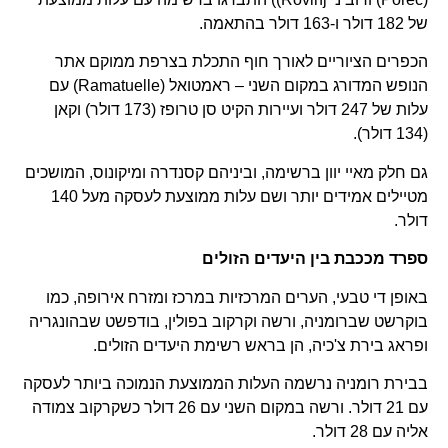
של 182 דולר ו-163 דולר בהתאמה.
הכפרים הציוריים לאורך חוף התכלת בצרפת ממוקם אתר
הנופש המדורג במקום השני – ראמטואל (Ramatuelle) עם
עלות של 247 דולר ועיירות הקיט סן טרופז (173 דולר) וקאן
(134 דולר).
גם חלק מאיי יוון ברשימה, וביניהם קסנדרה ומיקונוס, המושכים
מטיילים אמידים יותר ושם עלות ממוצעת לעסקה מעל 140
דולר.
ספרד מככבת בין היעדים הזולים
באופן די טבעי, הערים המרכזיות במרכז ומזרח אירופה, כמו
בוקרשט שברומניה, ורשה וקרקוב בפולין, בודפשט שבהונגריה
ופראג בירת צ'כיה, הן בראש רשימת היעדים הזולים.
בבירת רומניה נרשמה העלות הממוצעת הנמוכה ביותר לעסקה
עם 21 דולר. ורשה במקום השני עם 26 דולר כשקרקוב צמודה
אליה עם 28 דולר.