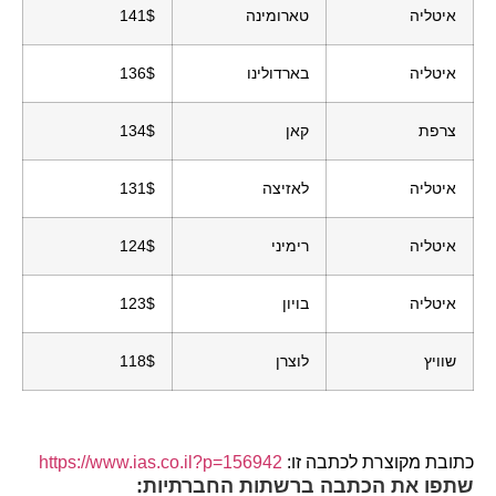
איטליה
טארומינה
141$
איטליה
בארדולינו
136$
צרפת
קאן
134$
איטליה
לאזיצה
131$
איטליה
רימיני
124$
איטליה
בויון
123$
שוויץ
לוצרן
118$
כתובת מקוצרת לכתבה זו:
https://www.ias.co.il?p=156942
שתפו את הכתבה ברשתות החברתיות: