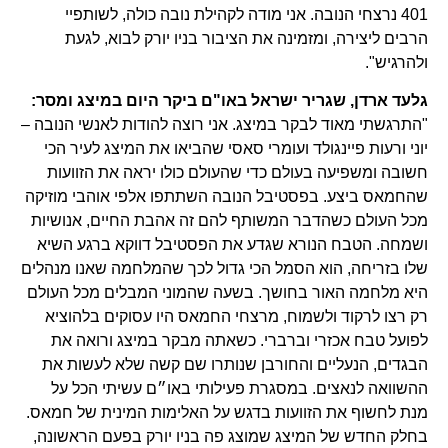
401 נרצחי הנובה. אני מודה לקהילת נובה כולה, לשותפיי
הרבים ליצירה, ומזמינה את הציבור בניו יורק לבוא, לגעת
ולהרגיש".
גלעד ארדן, שגריר ישראל באו"ם ביקר היום במיצג ומסר:
"התרגשתי מאוד לבקר במיצג. אני רוצה להודות לאנשי הנובה –
יוני ורעות פיינגולד ועומרי סאסי שהביאו את המיצג לעיר הכי
חשובה ומשפיעה בעולם כדי שהעולם כולו יראה את הזוועות
שהחמאס ביצע. בפסטיבל הנובה השתתפו אלפי אוהבי מוזיקה
מכל העולם כשהדבר המשותף להם זה אהבת החיים, אנושיות
ושמחה. הטבח הנורא שגדע את הפסטיבל דווקא ברגע השיא
שלו בזריחה, הוא הסמל הכי גדול לכך שהמלחמה שאנו מנהלים
היא מלחמה האור בחושך. בשעה שהמוני המבלים מכל העולם
רק רצו לרקוד ולשמוח, מרצחי החמאס היו עסוקים בלהוציא
לפועל טבח אכזרי וברברי. כשאתה מבקר במיצג ורואה את
הבגדים, הנעליים והחורבן שנותרו שם קשה שלא לעשות את
ההשוואה לנאצים. במסגרת פעילותי באו״ם עשיתי הכל על
מנת לחשוף את הזוועות בדגש על האלימות המינית של חמאס.
בחלק החדש של המיצג שמוצג פה בניו יורק בפעם הראשונה,