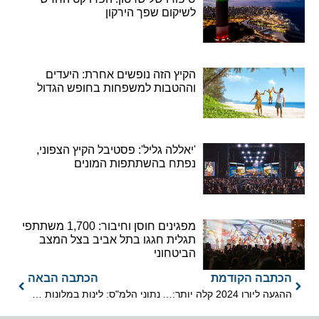
לשיקום שפך הירקון
הקיץ הזה נופשים אחרת: היעדים
וההטבות למשפחות בחופש הגדול
'יאללה גליל': פסטיבל הקיץ הצפוני,
נפתח בהשתתפות המונים
מפגינים חוסן וחיבור: 1,700 משתתפי
תגלית חגגו בתל אביב בצל המצב
הביטחוני
הכתבה הקודמת
הכתבה הבאה
ההגעה ליורו 2024 קלה יותר: אל על מציעה כרטיס המשלב טיסה ורכבת
נתוני הלמ"ס: לינות במלונות תיירות ינואר-מרץ 2024