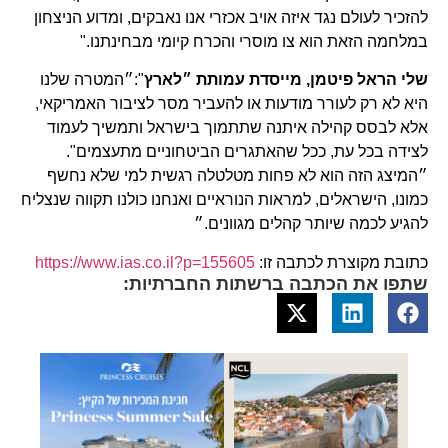
להזכיר לעולם נגד איזה אויב אכזרי אנו נאבקים, ומדוע הניצחון
במלחמה הזאת הוא צו מוסרי והכרח קיומי מבחינתנו."
שלי הראל פיטמן, מייסדת עמותת ״לארץ
":״המטרה שלנו
היא לא רק לעורר מודעות או להעביר מסר לציבור האמריקאי,
אלא לבסס קהילה איתנה שתתמוך בישראל ותמשיך לעמוד
לצידה בכל עת, ככל שהאתגרים הביטחוניים מתעצמים".
״המיצג הזה הוא לא פחות מטלטלה רגשית למי שלא נחשף
כמונו, הישראלים, למראות הנוראיים ואנחנו כולנו תקווה שנצליח
להגיע לכמה שיותר קהלים מגוונים.״
כתובת מקוצרת לכתבה זו:
https://www.ias.co.il?p=155605
שתפו את הכתבה ברשתות החברתיות: