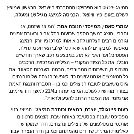
המיצג 06:29 הוא הפרויקט ההסברתי הישראלי הראשון שמופץ
לעולם באופן פיזי וויזואלי.
הכניסה למיצג מגיל 16 ומעלה.
עומרי סאסי, ממייסדי הנובה אמר
: "המיצג שיזמנו, אני
וחבריי, הוצג במשך מספר שבועות בתל אביב ובעזרת אנשים
וגורמים רבים הצלחנו להביא אותו למרכז ניו יורק. המיצג
מאפשר למבקרים להרגיש את כל שלבי האירוע מתחילת
הפסטיבל ועד רגעי האימה. במבצע מורכב שארך חודשיים,
הובלנו את כל הציוד המקורי – הצילייה המרכזית, הרכבים
השרופים, השירותים המחוררים, הבמה ומערכות הסאונד. את
כל המאמצים אנחנו עושים כדי לאפשר הנצחה של הנרצחים,
גיוס משאבים לטובת הניצולים וכמובן – הסברה והצגת האמת
בצורה מוחשית לעולם. המיצג יפתח ב21/4 למשך חודש ימים.
אני מזמין את הציבור הרחב להגיע ולראות".
רעות פיינגולד, יוצרת, במאית וכותבת המיצג:
"המיצג בנוי
מפסיפס שנבנה בפסטיבל באותה שבת. מוצגים סרטונים
אותנטיים מטלפונים של ניצולים ונרצחים, חדר שמוקדש
לאלימות המינית, שרידים מהמתחם וכמובן חדר הנצחה עבור