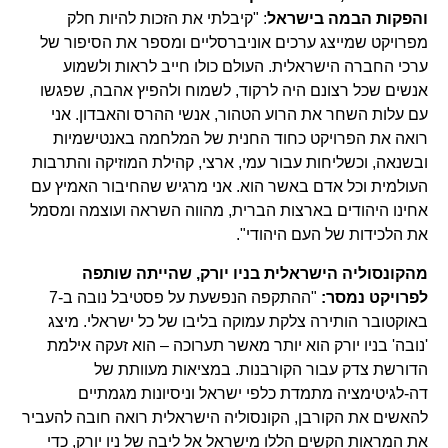
והפקות הבמה בישראל
: "קיבלתי את הזכות להיות חלק
מפרויקט שמייצג ערכים אוניברסליים ומספר את הסיפור של
ערכי החברה הישראלית. העולם כולו חייב לראות ולשמוע
אנשים שכל רצונם היה לרקוד, לשמוח ולהפיץ אהבה, שפגשו
עם עלות השחר את הרוע הטהור, אנשי ההרס והאבדון. אני
רואה את הפרויקט כחוד החנית של המלחמה באנטישמיות
ובשנאה, וכשליחות עבור עמי, ארצי, קהילת המוזיקה והתרבות
העולמית וכל אדם באשר הוא. אני מרגיש שהחיבור האמיץ עם
אחינו היהודים בארצות הברית, מהווה השראה ועוצמה ומסמל
את הלכידות של העם היהודי".
מהקונסוליה הישראלית בניו יורק, שהייתה שותפה
לפרויקט נמסר:
"ההתקפה הנפשעת על פסטיבל נובה ב-7
באוקטובר הותירה צלקת עמוקה בליבו של כל ישראלי. מיצג
'נובה' בניו יורק הוא יותר מאשר תערוכה – הוא זעקה אילמת
הדורשת צדק עבור הקורבנות. במציאות מעוותת של
דה-לגיטימציה מתמדת כלפי ישראל וניסיונות מגמתיים
להאשים את הקורבן, הקונסוליה הישראלית רואה חובה להעביר
את המראות הקשים הללו מישראל אל ליבה של ניו יורק, כדי