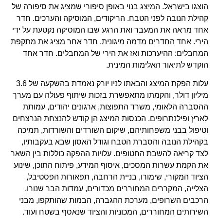
הוצגו בישראל. המיצג בנוי באופן סיפורי שמציג את סיפורה של
קהילת הנובה לפני הטבח. הריקודים, המוסיקה והערכים. חדר
אחד מראה את המעבר ואת הרגע שבו המוסיקה נקטעת על ידי
הירי. אחד החדרים מדמה מיגונית, חדר אחר מציג את מתקפת
המחבלים: ההיערכות ואז את הירי של המחבלים. חדר אחד
הוקדש לתיאור האלימות המינית.
עלות הפקת המיצג והבאתו לניו יורק נאמדת בהשקעה של 3.6
מיליון דולר, והקמתו מתאפשרת בזכות שיתוף פעולה עם מערך
ההסברה הלאומי, משרד התפוצות, ארגונים יהודים, עמותת
לארץ ופילנתרופים. הכנסות המיצג הן קודש להנצחת הנרצחים
וטיפול בבני משפחותיהם, שיקום השורדים והשורדות, תמיכה
בקהילת הנובה והסברת הטבח וגודל האסון שבא בעקבותיו,
לצד קריאה להשבת החטופים. עלויות ההפקה כוללות בין השאר
את הקמת עשרות המסכים, איסוף המידע, פיתוח התוכן, שינוע
הציוד המקורי, שימורו, בניית הרחבה, תפאורות הפסטיבל,
הצלייה, המקררים המחוררים מכדורים, עמדות הבר שנורו,
הרכבים השרופים, מערכת ההגברה, הבמות שהותקפו, מבני
השירותים המחוררים, המכוניות והציוד שנאסף בשטח ועוד.