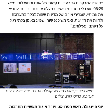
ייחשפו המבקרים גם לעדויות קשות של אונס והתעללות. מיצג
06:29 הוא כלי הסברתי ראשון במעלה עבורנו. בכוונתי להביא
את עמיתיי, שגרירי או״ם של מדינות שונות לבקר בתערוכה
ולחוות את הזוועות, ואני משוכנע שזה ישפיע באופן בלתי רגיל
על דעתם ופעילותם."
מיצג הזיכרון וההנצחה של קהילת הנובה. יובל יושע צילום
ועריכה, כריס ג'ורג' צילום
יוני פיינגולד, ראש הפרויקט ויו״ר איגוד תעשיית התרבות