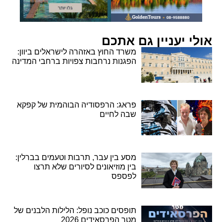
אולי יעניין גם אתכם
משרד החוץ באזהרה לישראלים ביוון:
הפגנות נרחבות צפויות ברחבי המדינה
פראג: הרפסודיה הבוהמית של קפקא
שבה לחיים
מסע בין עבר, תרבות וטעמים בברלין:
בין מוזיאונים לסיורים שלא תרצו
לפספס
תופסים כוכב נופל: הלילות הלבנים של
מטר הפרסאידים 2026