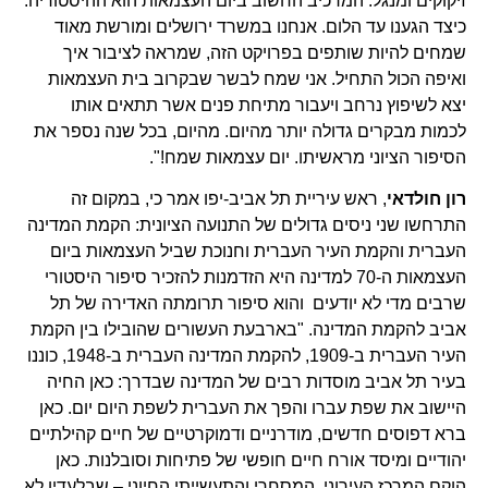
זיקוקים ומנגל. המרכיב החשוב ביום העצמאות הוא ההיסטוריה.
כיצד הגענו עד הלום. אנחנו במשרד ירושלים ומורשת מאוד
שמחים להיות שותפים בפרויקט הזה, שמראה לציבור איך
ואיפה הכול התחיל. אני שמח לבשר שבקרוב בית העצמאות
יצא לשיפוץ נרחב ויעבור מתיחת פנים אשר תתאים אותו
לכמות מבקרים גדולה יותר מהיום. מהיום, בכל שנה נספר את
הסיפור הציוני מראשיתו. יום עצמאות שמח!".
רון חולדאי
, ראש עיריית תל אביב-יפו אמר כי, במקום זה
התרחשו שני ניסים גדולים של התנועה הציונית: הקמת המדינה
העברית והקמת העיר העברית וחנוכת שביל העצמאות ביום
העצמאות ה-70 למדינה היא הזדמנות להזכיר סיפור היסטורי
שרבים מדי לא יודעים  והוא סיפור תרומתה האדירה של תל
אביב להקמת המדינה. "בארבעת העשורים שהובילו בין הקמת
העיר העברית ב-1909, להקמת המדינה העברית ב-1948, כוננו
בעיר תל אביב מוסדות רבים של המדינה שבדרך: כאן החיה
היישוב את שפת עברו והפך את העברית לשפת היום יום. כאן
ברא דפוסים חדשים, מודרניים ודמוקרטיים של חיים קהילתיים
יהודיים ומיסד אורח חיים חופשי של פתיחות וסובלנות. כאן
הוקם המרכז העירוני, המסחרי והתעשייתי החיוני – שבלעדיו לא