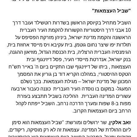
"שביל העצמאות"
השביל מתחיל בקיוסק הראשון בשדרות רוטשילד ועובר דרך
10 אבני דרך היסטוריות הקשורות להקמת העיר העברית
הראשונה והקמת מדינת ישראל, ביניהן מזרקת הפסיפס על
תולדות יפו שיצר נחום גוטמן, בית עקיבא ויס מייסד אחוזת בית,
הגימנסיה העברית הרצליה, בית הכנסת הגדול, מוזיאון ההגנה,
בנק ישראל, אנדרטת מייסדי העיר, פסל דיזינגוף ובית
העצמאות , ביתו של דיזינגוף שבו התקיים ביום ה' באייר תש"ח
הטקס ההיסטורי, במהלכו הקריא דוד בן גוריון את המסמך
המכונן של מדינת ישראל – מגילת העצמאות. בכך נשלם
המעגל- במקום בו נוסדה העיר העברית כוננה כעבור ארבעה
עשורים המדינה העברית. ההליכה בשביל תתבצע בעזרת
מפות ב-8 שפות ומערך הדרכה נרחב. השביל ייפתח לקהל
הרחב ביום העצמאות הקרוב.
זאב אלקין
, שר ירושלים ומורשת: "שביל העצמאות הוא סימן
ליום ההולדת של המדינה. עצמאות זה לא רק מוסיקה, ריקודים,