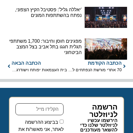
'יאללה גליל': פסטיבל הקיץ הצפוני,
נפתח בהשתתפות המונים
מפגינים חוסן וחיבור: 1,700 משתתפי
תגלית חגגו בתל אביב בצל המצב
הביטחוני
הכתבה הקודמת
הכתבה הבאה
70 אתרי מורשת הנפתחים ללא תשלום ביום העצמאות
בית העצמאות יפותח וישודרג ב-70 מיליון שקלים
הרשמה
לניוזלטר
הירשמו עכשיו
בביצוע ההרשמה
לניוזלטר שלנו כדי
לאתר, אני מאשר/ת את
להשאר מעודכנים