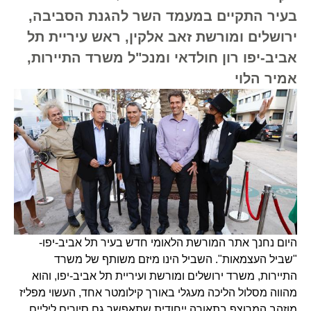
בעיר התקיים במעמד השר להגנת הסביבה,
ירושלים ומורשת זאב אלקין, ראש עיריית תל
אביב-יפו רון חולדאי ומנכ"ל משרד התיירות,
אמיר הלוי
היום נחנך אתר המורשת הלאומי חדש בעיר תל אביב-יפו-
"שביל העצמאות". השביל הינו מיזם משותף של משרד
התיירות, משרד ירושלים ומורשת ועיריית תל אביב-יפו, והוא
מהווה מסלול הליכה מעגלי באורך קילומטר אחד, העשוי מפליז
מוזהב המרוצף בתאורה ייחודית שתאפשר גם סיורים ליליים.