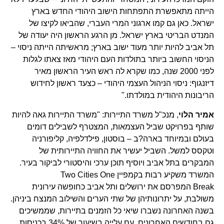
הייתה מתאפשרת התפתחות הישוב היהודי החדש בארץ
ישראל. כאן גם קמו ארגוני המרי העברי, שהביאו לקיצו של
המנדט הבריטי בארץ ישראל. מן הרגע הראשון היה יעודה של
תל אביב להיות יותר מעוד ישוב בארץ; מראשיתה הייתה ניסוי –
הניסוי החשוב ביותר בתולדות העם היהודי מאז צאתו לגלות
לפני 2000 שנה, כמו שקרא לה ראש העיר הראשון מאיר
דיזנגוף: ניסוי הניהול העצמי היהודי – כצעד ראשון לחידוש
הריבונות היהודית במולדתו."
אמיר הלוי
, מנכ"ל משרד התיירות: "משרד התיירות גאה להיות
שותף בפרויקט שביל העצמאות, המצטרף לשבילים דומים
בעולם ובמיוחד בארה?ב – בוסטון, פילדלפיה, קליפורניה
וטקסס למשל. השביל יעשיר את החוויה התיירותית של
המבקרים בתל אביב ויוסיף תוכן ערכי והיסטורי לביקור בעיר.
המשרד משקיע רבות בקמפיין Two Cities One
Break המפרסם את ירושלים ותל אביב כחופשה עירונית
משולבת, על יתרונותיהן של שתי הערים והשילוב המנצח ביניהן.
בשנה האחרונה נשברו שיאי כל הזמנים בתיירות, שממשיכים
גם בחודשים האחרונים, עם עלייה בשיעור של 34% בכניסות