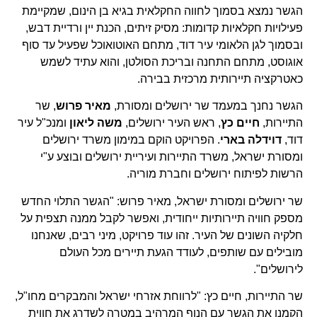
הגשר נמצא בסמוך לחווה החקלאית בגיא בן הינום, שמקיימת
פעילויות חקלאיות קדומות: מסיק זיתים, הכנת יין ורדיית דבש,
ובסמוך לגן הלאומי עיר דוד, מתחם האוטואוכל שפעיל עד סוף
אוגוסט, מתחם התחנה ובריכת הסולטן, והוא עתיד לשמש
כאטרקציה תיירותית מרכזית בבירה.
הגשר נחנך במעמד שר ירושלים ומסורת,
מאיר פרוש
, שר
התיירות,
חיים כץ
, ראש העיר ירושלים,
משה ליאון
ומנכ"ל עיר
דוד,
דוידלה בארי
. הפרויקט הוקם במימון משרד ירושלים
ומסורת ישראל, משרד התיירות ועיריית ירושלים ובוצע ע"י
הרשות לפיתוח ירושלים וחברת מוריה.
שר ירושלים ומסורת ישראל, מאיר פרוש: "הגשר התלוי החדש
מספק חוויה תיירותיות ייחודית, ואפשר לקבל ממנה תצפית על
חלקיה השונים של העיר. זהו עוד פרויקט, מיני רבים, שאנחנו
מובילים עם שותפים, לעודד הגעת תיירים מכל העולם
לירושלים".
שר התיירות, חיים כץ: "לרווחת אזרחי ישראל והמבקרים מחו"ל,
הקמנו את הגשר עם הנוף המרהיב במטרה לשדרג את חווית