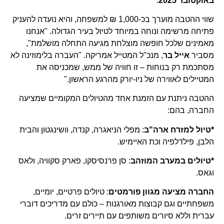
באוקטובר 2025
.
שווי ההטבה מוערך בכ-1,000 ₪ למשפחה, והיא נועדה להעניק
פתיחה מרשימה ונוחה במיוחד לטיול בעיר הגדולה. "אנחנו
מאמינים שלכל חופשה מוצלחת מגיעה התחלה מושלמת",
מסביר
אייל בר
, מנכ"ל המטייל אמריקה. "העברה בלימוזינה לא
מסתכמת רק בנוחות – זו חוויה של ממש, שמכניסה את
המטיילים לאווירה של ניו-יורק מהרגע הראשון."
ההטבה ניתנת עם הזמנת אחד מהטיולים המקומיים שמציעה
החברה, בהם:
*טיול למזרח ארה"ב
: מפלי הניאגרה, קנדה, וושינגטון והבית
הלבן, פילדלפיה וכת האיימיש.
*טיולים במערב המוזהב
: סן פרנסיסקו, פארק סקוויה, ולאס
וגאס.
החברה מציעה מגוון פורמטים
: טיולים פרטיים, יומיים,
משפחתיים וגם קבוצות מאורגנות – כולם עם מדריכים דוברי
עברית וללא סיורים משותפים עם תיירים זרים.