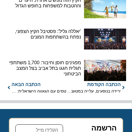
הקיץ הזה נופשים אחרת: היעדים
וההטבות למשפחות בחופש הגדול
'יאללה גליל': פסטיבל הקיץ הצפוני,
נפתח בהשתתפות המונים
מפגינים חוסן וחיבור: 1,700 משתתפי
תגלית חגגו בתל אביב בצל המצב
הביטחוני
הכתבה הקודמת
הכתבה הבאה
ירידה בנוסעים, עלייה במטענים: סיכום יולי 2025 בנתב"ג
טסים עם הגאווה הישראלית: אל על תוביל את המשלחת האולימפית ל-LA
הרשמה