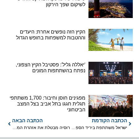
לשיקום שפך הירקון
הקיץ הזה נופשים אחרת: היעדים
וההטבות למשפחות בחופש הגדול
'יאללה גליל': פסטיבל הקיץ הצפוני,
נפתח בהשתתפות המונים
מפגינים חוסן וחיבור: 1,700 משתתפי
תגלית חגגו בתל אביב בצל המצב
הביטחוני
הכתבה הקודמת
הכתבה הבאה
ישראל משתתפת ביריד הספרים הבינלאומי בפרנקפורט
רוסיה מבטלת את אזהרת המסע – ממתינים לאישור סופי לשיווק חבילות