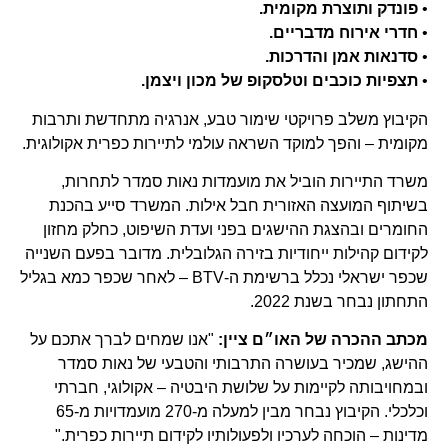
•
פונדק ותוצרת מקומית.
•
חדרי אירוח מדבריים.
•
סדנאות אמן והדרכות.
•
תצפיות כוכבים וטלסקופ של מכון ויצמן.
הקיבוץ משלב פרויקטי שימור טבע, אנרגיה מתחדשת ותרבות
מקומית – והפך למוקד השראה עולמי לתיירות כפרית אקולוגית.
משרד התיירות הוביל את מועמדות נאות סמדר לתחרות,
בשיתוף המועצה האזורית חבל אילות. המשרד סייע בהכנת
החומרים ובהצגת ההישגים בפני ועדת השיפוט, כחלק מחזון
לקידום קהילות ייחודיות בזירה הגלובלית. מדובר בפעם השנייה
שכפר ישראלי נכלל ברשימת ה-BTV – לאחר שכפר כמא בגליל
התחתון נבחר בשנת 2022.
מכתב ההכרה של האו״ם ציין:
"אנו שמחים לברך אתכם על
ההישג, שמכיר בעושרה התרבותי והטבעי של נאות סמדר
ובמחויבותה לקיימות על שלושת היבטיה – אקולוגי, חברתי
וכלכלי. הקיבוץ נבחר מבין למעלה מ-270 מועמדויות מ-65
מדינות – הוכחה לערכיו ולפעולותיו לקידום תיירות כפרית."