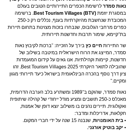
נאות סמדר
לרשימת הכפרים התיירותיים הטובים בעולם
במסגרת יוזמת
Best Tourism Villages (BTV)
. ברשימה
המכובדת שנחשבת מהיוקרתיות בענף, נכללים רק כ-250
כפרים מרחבי הגלובוס, שנבחרו בזכות מצוינות בתחום תיירות
בת־קיימא, שימור תרבות וחדשנות תיירותית.
שר התיירות
חיים כץ
בירך על הזכייה: "ברכות לקיבוץ נאות
סמדר, המייצג את הרוח הישראלית במיטבה בשילוב של
חדשנות, קיימות וקהילתיות. אנו גאים על קידום המועמדות
שהובילה לתואר היוקרתי Best Tourism Villages 2025. זהו
ציון דרך נוסף בהכרה הבינלאומית בישראל כיעד תיירותי מגוון
ומקיים."
נאות סמדר, שהוקם ב־1989 ומשתרע בלב הערבה הדרומית,
מאכלס כ-250 תושבים ומציע מודל ייחודי של קהילה שיתופית
ואקולוגית. תיירים נהנים בו משילוב יוצא דופן של אמנות,
חקלאות, אדריכלות ומדבר:
•
בית האומנויות
, שנבנה 15 שנה על ידי חברי המקום.
•
יקב בוטיק אורגני.