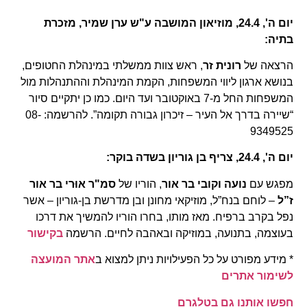
יום ה', 24.4, מוזיאון המושבה ע"ש ערן שמיר, מזכרת
בתיה:
הרצאה של
רונית זר
, ראש צוות ממשלתי במינהלת החטופים,
בנושא ארגון ליווי המשפחות, הקמת המינהלת וההתנהלות מול
המשפחות החל מ-7 באוקטובר ועד היום. כמו כן יתקיים סיור
“שיירה בדרך אל העיר – זיכרון גבורה תקומה”. להרשמה: 08-
9349525
יום ה', 24.4, צריף בן גוריון בשדה בוקר:
מפגש עם
נועה וקובי בר אור
, הוריו של
סמ"ר אוּרי בר אור
ז”ל
– לוחם בנח”ל, מוזיקאי מחונן ובן מדרשת בן-גוריון – אשר
נפל בקרב ברפיח. מאז מותו, בחרו הוריו להמשיך את דרכו
בעוצמה, בתנועה, במוזיקה ובאהבה לחיים. הרשמה
בקישור
* מידע מפורט על כל הפעילויות ניתן למצוא ב
אתר המועצה
לשימור אתרים
חפשו אותנו גם בטלגרם