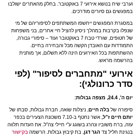
וערבי שיח בנושא אירועי 7 באוקטובר. בחלק מהאתרים ישולבו
במפגשים גם סיורים מודרכים.
במסגרת המפגשים ייחשפו המשתתפים לסיפוריהם של מי
שנפלו בקרבות במהלך ניסיון להציל חיי אחרים, בני משפחות
של חטופים, שורדי טבח 7 באוקטובר ועוד – סיפורי גבורה,
התמודדות עם האובדן הקשה מכל והבחירה בחיים.
ההשתתפות בכל האירועים הינה ללא תשלום, אך מותנית
בהרשמה מראש.
אירועי "מתחברים לסיפור" (לפי
סדר כרונולגי):
יום ה', 24.4, מצפה גבולות:
סיפורה של
בלה חיים
, ניצלות שואה, חברת גבולות, סבתו של
יותם חיים ז"ל,
אשר נחטף ב-7.10 משכונת הצעירים בכפר
עזה, ברח משוביו ונהרג בשוגג ע”י חיילי צה”ל. את העדות תלווה
בנגינת חליל צד
הגר דגן
, בת קיבוץ גבולות. הרשמה
בקישור