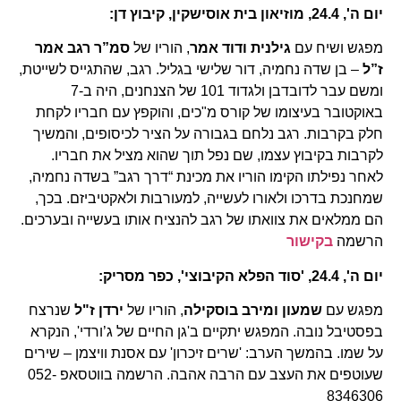
יום ה', 24.4, מוזיאון בית אוסישקין, קיבוץ דן:
מפגש ושיח עם
גילנית ודוד אמר
, הוריו של
סמ”ר רגב אמר
ז”ל
– בן שדה נחמיה, דור שלישי בגליל. רגב, שהתגייס לשייטת,
ומשם עבר לדובדבן ולגדוד 101 של הצנחנים, היה ב-7
באוקטובר בעיצומו של קורס מ"כים, והוקפץ עם חבריו לקחת
חלק בקרבות. רגב נלחם בגבורה על הציר לכיסופים, והמשיך
לקרבות בקיבוץ עצמו, שם נפל תוך שהוא מציל את חבריו.
לאחר נפילתו הקימו הוריו את מכינת “דרך רגב” בשדה נחמיה,
שמחנכת בדרכו ולאורו לעשייה, למעורבות ולאקטיביזם. בכך,
הם ממלאים את צוואתו של רגב להנציח אותו בעשייה ובערכים.
הרשמה
בקישור
יום ה', 24.4, 'סוד הפלא הקיבוצי', כפר מסריק:
מפגש עם
שמעון ומירב בוסקילה
, הוריו של
ירדן ז"ל
שנרצח
בפסטיבל נובה. המפגש יתקיים ב'גן החיים של ג’ורדי', הנקרא
על שמו. בהמשך הערב: 'שרים זיכרון' עם אסנת וויצמן – שירים
שעוטפים את העצב עם הרבה אהבה. הרשמה בווטסאפ 052-
8346306