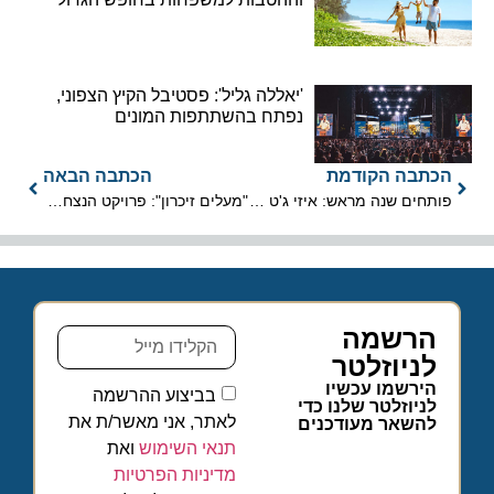
'יאללה גליל': פסטיבל הקיץ הצפוני,
נפתח בהשתתפות המונים
הכתבה הקודמת
הכתבה הבאה
פותחים שנה מראש: איזי ג'ט משיקה את לוח הטיסות לאביב 2026
"מעלים זיכרון": פרויקט הנצחת השואה של Meta ישראל מגיע לנתב"ג
הרשמה
לניוזלטר
הירשמו עכשיו
בביצוע ההרשמה
לניוזלטר שלנו כדי
לאתר, אני מאשר/ת את
להשאר מעודכנים
תנאי השימוש
ואת
מדיניות הפרטיות