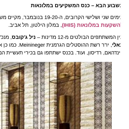
שבוע הבא – כנס המשקיעים במלונאות
ם שני ושלישי הקרובים, ה-19-20 בנובמבר, מקיים משרד התיירות בשיתוף עם Hospitality Questex את
שקעות במלונאות (IHIS)
, במלון הילטון, תל אביב.
ן המשתתפים הבולטים מ-12 מדינות –
ניל ג'קובס
, מנכ"ל הרשת הבינלאומית 
אלי
, יו"ר רשת ההוסטלי
ינדהאם, רדיסון, ועוד. בכנס ישתתפו גם בכירי תעשיית המלונ