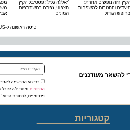
הזה נופשים אחרת:
'יאללה גליל': פסטיבל הקיץ
ים וההטבות למשפחות
הצפוני, נפתח בהשתתפות
משתתפי 
ש הגדול
המונים
אביב בצ
ה
טיסה ראשונה ל-TUS משדה דב ללרנקה
להשאר מעודכנים
בביצוע ההרשמה לאתר, אני
הפרטיות
ומסכים/ה לקבל תכנים 
פרסומיים, לכתובת הדוא״ל שלי.
קטגוריות