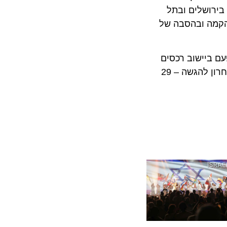
ושלים ובתל
מה ובהסבה של
יישוב רכסים
בעמק זבולון. מדובר במכרז ללא מחיר מינימום למגרש אחד בגודל של כ-8.5 דונם עם 15,800 מ"ר זכויות בנייה. מועד אחרון להגשה – 29