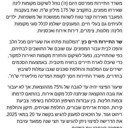
משרד התיירות מפרסם היום (ה') נוהל לשיקום מקומות לינה
שאירחו מפונים, בתקציב של 175 מיליון ש”ח, זאת בעקבות
המעבר מאירוח קצר טווח לשהות ממושכת של משפחות, ילדים
ולעיתים גם בעלי חיים. המענקים ישולמו לכלל סוגי מקומות
הלינה: מלונות, צימרים, דירות אירוח ואכסניות.
שר התיירות חיים כץ
: “המלונות פתחו את שעריהם מכל הלב
והפכו לבית עבור המפונים. עם שובם של התושבים לבתיהם,
כפי שהתחייבנו, נפעל לשיקום והחזרת מקומות האירוח למקור,
כדי שיוכלו לארח תיירים בחוויה מיטבית. באמצעות הסכמים
ישירים עם המלונות והחלפת סוכנים שגבו עמלות לשיבוץ
בחדרים, משרד התיירות חסך לקופת המדינה מיליארדי ש”ח".
שיעור הפיצוי יהיה עד לגובה של 75% מההוצאות, אך לא יעבור
את גובה ההקצאה שניתנה לכל מקום אירוח, בהתאם לרמתו
וכמות הלינות. בין עבודות השיפוץ הכלולות בשיפוי: צביעת
קירות, הסרת אריחים שבורים, החלפת שטיחים, תיקון והחלפת
ריהוט ועוד. על הזכאים למענק להגיש בקשה עד 20 במאי 2025.
את הדרישה לפיצוי ניתן להגיש עד חצי שנה ממועד עזיבת