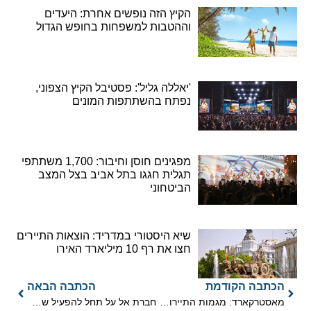
הקיץ הזה נופשים אחרת: היעדים
וההטבות למשפחות בחופש הגדול
'יאללה גליל': פסטיבל הקיץ הצפוני,
נפתח בהשתתפות המונים
מפגינים חוסן וחיבור: 1,700 משתתפי
תגלית חגגו בתל אביב בצל המצב
הביטחוני
שיא היסטורי במדריד: הוצאות התיירים
חצו את רף 10 מיליארד האירו
הכתבה הקודמת
הכתבה הבאה
מאסטרקארד: מגמות התיירות והתעופה בשנת 2025
חברת אל על תחל להפעיל שתי טיסות יומיות בין נתב"ג לנמל התעופה רמון