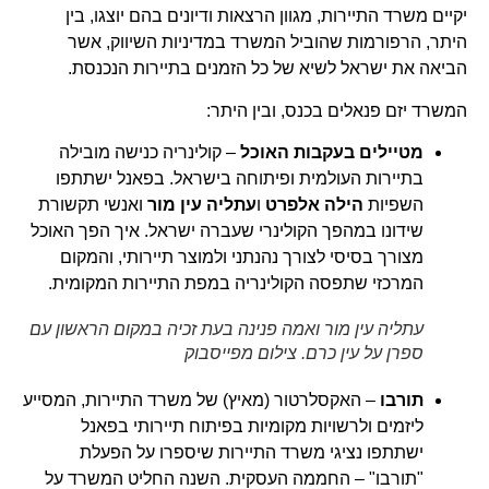
יקיים משרד התיירות, מגוון הרצאות ודיונים בהם יוצגו, בין
היתר, הרפורמות שהוביל המשרד במדיניות השיווק, אשר
הביאה את ישראל לשיא של כל הזמנים בתיירות הנכנסת.
המשרד יזם פנאלים בכנס, ובין היתר:
מטיילים בעקבות האוכל
– קולינריה כנישה מובילה
בתיירות העולמית ופיתוחה בישראל. בפאנל ישתתפו
השפיות
הילה אלפרט
ו
עתליה עין מור
ואנשי תקשורת
שידונו במהפך הקולינרי שעברה ישראל. איך הפך האוכל
מצורך בסיסי לצורך נהנתני ולמוצר תיירותי, והמקום
המרכזי שתפסה הקולינריה במפת התיירות המקומית.
עתליה עין מור ואמה פנינה בעת זכיה במקום הראשון עם
ספרן על עין כרם. צילום מפייסבוק
תורבו
– האקסלרטור (מאיץ) של משרד התיירות, המסייע
ליזמים ולרשויות מקומיות בפיתוח תיירותי בפאנל
ישתתפו נציגי משרד התיירות שיספרו על הפעלת
"תורבו" – החממה העסקית. השנה החליט המשרד על