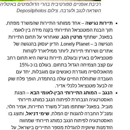
רכיבת אופניים ספורטיבית בהרי הדולומיטים באיטליה.
השראה לנגב ולערבה. צילום Depositphotos
תיירות נגישה
– אחד ממותגי התיירות שהמשרד מפתח,
תוך הבנת הפוטנציאל התיירותי בקנה מידה בין לאומי.
בפאנל, ישתתף
מרטין הנג
, שאחראי על תחום התיירות
הנגישה ב – Lonely Planet. הדיון יעסוק בהנגשה של
אתרים ושירותי תיירות, ליותר ממיליארד לקוחות
פוטנציאלים בארץ ובעולם. תיירות נגישה היא תחום רחב
עם קצב הצמיחה הגדול בתחום. בעולם בו כ-15%
מהאוכלוסייה מוגדרת כאנשים עם מוגבלות, יחד עם
העובדה שתוחלת החיים עולה בהתמדה, הופך פלח שוק
זה לבעל פוטנציאל כלכלי אדיר.
הנגב – המותג התיירותי הבין-לאומי הבא
– הצגת
האסטרטגיה הנבחרת לפיתוח הנגב כמותג תיירותי
מוביל. בפאנל ישתתפו מנכ"ל משרד התיירות, אמיר הלוי,
ומנכ"ל החברה להגנות ים המלח,
שימי דניאל
, ותוצג בו
האסטרטגיה לפיתוח הנגב כמותג תיירותי שמהווה
הזדמנות שיווקית להגדלת מספר התיירים בישראל, על