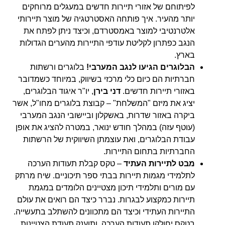
לפיתוחם של אזורי תיירות חדשים במעגלים מרוחקים
יותר מהעיר. איך פותחה האסטרטגיה של מוצר תיירותי
אלטרנטיבי למוצר באמסטרדם, וכיצד ניתן לפתח את
הנגב כפתרון לקליטת עודפי התיירות מהערים הגדולות
בארץ.
הבלוגרים הגיעו לנגב המערבי!
בלוגרים ורשתות
חברתיות הם כיום כלי מרכזי בשיווק, במיוחד כשמדובר
באזורי תיירות חדשים.
דני בירן
, יו"ר איגוד הבלוגרים,
יציג את מיזם "המשלחת" – קבוצת בלוגרים מחו"ל, אשר
ביקרה באזור שדרות, באשקלון וביישובי הנגב המערבי
(עוטף עזה) במהלך חודש ינואר, במטרה להציג את אופן
עבודת הבלוגרים, ואת עוצמתן השיווקית של הרשתות
החברתיות בתחום התיירות.
מבט לתיירות העתיד
– טקס קבלת תעודות הערכה
לתלמידי מגמות תיירות בבתי ספר תיכוניים. שיח מרתק
עם מורים ותלמידי תיכון מצטיינים הלומדים במגמת
תיירות כמקצוע לבגרות. נברר כיצד הם רואים את עולם
התיירות העתידי וכיצד הם מתכוונים להשתלב בתעשייה.
בטקס יחולקו תעודות הערכה, ותוענק תעודת הצטיינות