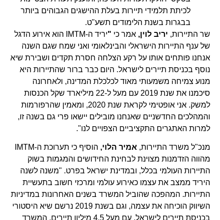
לכיתת תלמידי תיירות בעלת ההישגים הגבוהים ביותר
בבגרות בשנת הלימודים תשע"ט.
שר התיירות,
יריב לוין,
אמר כי
"
יריד ה-IMTM הוא אירוע הדגל
של ענף התיירות הישראלי והבינלאומי ואני שמח שגם השנה
אנחנו פותחים אותו על רקע הצלחה חסרת תקדים ושבירת שיא
נוסף בכניסת תיירים לישראל. היום כבר ברור שהתיירות היא
מנוע צמיחה משמעותי מאוד לכלכלת המדינה, ולאחרונה
סיכמנו את שנת 2019 עם מעל ל-22 מיליארד שקל הכנסות
למשק. אני אופטימי לקראת שנת 2020, ומאמין שהרפורמות
והמהלכים החדשניים שאנחנו מובילים יישאו פרי גם בשנה זו,
למרות האתגרים התקציביים הצפויים לנו".
מנכ"ל משרד התיירות,
אמיר הלוי,
הוסיף כי תערוכת ה-IMTM
מהווה הזדמנות מצוינת לבחינת החידושים והמגמות בשוק
התיירות העולמי בכלל, ובמדינת ישראל בפרט. "משנה לשנה
היריד ממצב את עצמו כאירוע עולמי ומרכזי חשוב בתעשיית
התיירות. המהפכה שהוביל המשרד בשנים האחרונות במדיניות
השיווק הוכיחה את עצמה, וגם בשנת 2019 נרשם שיא היסטורי
בכניסת תיירים לישראל, עם מעל 4.5 מיליון תיירים. המשרד