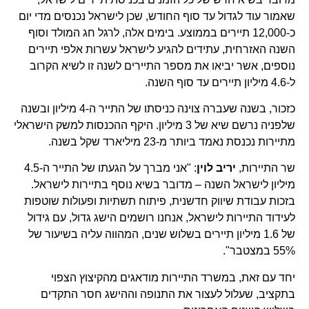
שאמור עוד לגדול עד סוף החודש, שכן לישראל נכנסים מדי יום
כ-12,000 תיירים בממוצע. בימים אלה, לרגל חג המולד וסוף
השנה האזרחית, עתידים להגיע לישראל עשרות אלפי תיירים
נוספים, אשר יביאו את מספר התיירים לשנה זו לשיא הקרוב
ל-4.6 מיליון תיירים עד סוף השנה.
כזכור, בשנה שעברה צוינה כניסתו של התייר ה-4 מיליון ובשנה
שלפניה נרשם שיא של 3 מיליון. היקף ההכנסות למשק הישראלי
מתיירות נכנסת נאמד ביותר מ-23 מיליארד שקל בשנה.
שר התיירות,
יריב לוין
: "אני מברך על הגעתו של התייר ה-4.5
מיליון לישראל השנה – מדובר בשיא נוסף בתיירות לישראל.
בזכות עבודת שיווק חדשנית, פיתוח תשתיות ופעולות שוטפות
לעידוד התיירות לישראל, אנחנו רושמים הישג גדול, עם גידול
של 1.6 מיליון תיירים בשלוש שנים, המהווה עליה בשיעור של
55% במצטבר".
יחד עם זאת, במשרד התיירות מודאגים מהקיצוץ הצפוי
בתקציב, שעלול לעצור את התנופה וההישג חסר התקדים