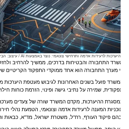
ערכות לרעידות אדמה ותרחישי צונאמי: נוצר באמצעות AI / עיצוב: הבינה המלאכותית של Gemini
רד התחבורה והבטיחות בדרכים, ממשיך להרחיב ולחזק את ה
 מערך התחבורה הוא אחד ממוקדי התפקוד הקריטיים של מד
שרד פועל בשנים האחרונות לגיבוש מעטפת היערכות מקיפה
קודית, שמירה על נתיבי גישה ופינוי, הזרמת כוחות חילוץ ו
סגרת ההיערכות, מקדם המשרד שורה של צעדים מערכתיים וב
כניות המענה לרעידות אדמה וצונאמי, הטמעת נהלי חירום ב
הם פיקוד העורף, רח"ל, משטרת ישראל, מד"א, כבאות והצ