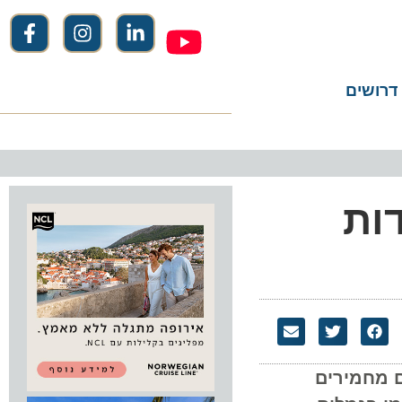
שים
ת
חמירים