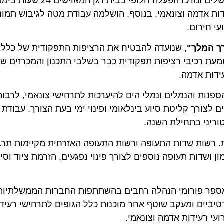
בין היתר, מפעיל משרד התחבורה מרכז הפעלה ראשי בירושלים ומרכז ה
אדמה וצונאמי. בנוסף, הושלמה עבודת מטה לגיבוש תמונת מ
ירום.
מלך"
, שנועדה להבטיח את הרציפות התפקודית של כלל מער
רכיבי רציפות תפקודית כבר בשלבי התכנון והמכרזים של פר
ת אדמה.
 והנמלים ונמלי הים להיערכות לתרחישי צונאמי, לרבות הס
ורך קליטת סיוע בינלאומי ופינוי ימי בעת הצורך. עבודת המ
י בתחילת השנה.
ות שדות התעופה ורשות התעופה האזרחית מקיימות תרגילים
דות תעופה נוספים לצורך פינוי נפגעים, הזרמת ציוד וסיוע ו
ר פורומי הנהלה רחבים בהשתתפות החברות הממשלתיות וגו
ים ומעקב שוטף אחר מוכנות כלל הגופים לתרחישי רעידת אדמ
רעידות אדמה וצונאמי.