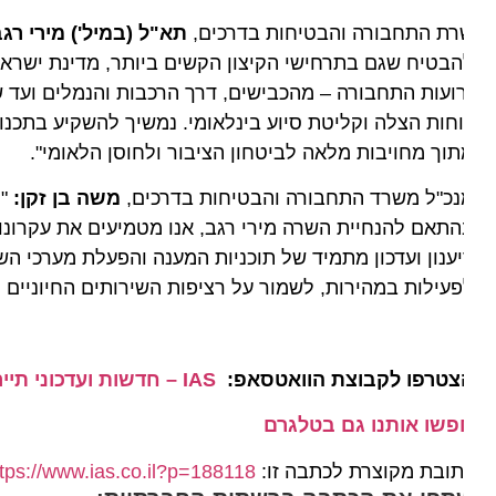
רת התחבורה והבטיחות בדרכים,
תא"ל (במיל') מירי רגב:
"ר
בטיח שגם בתרחישי הקיצון הקשים ביותר, מדינת ישראל תמ
ועות התחבורה – מהכבישים, דרך הרכבות והנמלים ועד שדות 
חות הצלה וקליטת סיוע בינלאומי. נמשיך להשקיע בתכנון, בת
וך מחויבות מלאה לביטחון הציבור ולחוסן הלאומי".
כ"ל משרד התחבורה והבטיחות בדרכים,
משה בן זקן:
"מערך
תאם להנחיית השרה מירי רגב, אנו מטמיעים את עקרונות ה
ענון ועדכון מתמיד של תוכניות המענה והפעלת מערכי השלי
עילות במהירות, לשמור על רציפות השירותים החיוניים ולהצי
צטרפו לקבוצת הוואטסאפ:
IAS – חדשות ועדכוני תיירות מהארץ ומהעולם
פשו אותנו גם בטלגרם
ובת מקוצרת לכתבה זו:
https://www.ias.co.il?p=188118