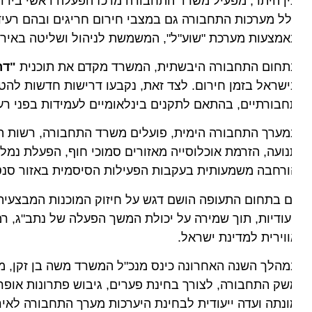
ל מערכות התחבורה גם במצבי חירום חריגים ובהם רעידות 
מצעות מערכת "שוע"ל", המשמשת לניהול ושליטה באירועי ח
תחום התחבורה היבשתית, המשרד מקדם את תוכנית
"דרך ה
שראל בזמן חירום. לצד זאת, נקבעו דרישות חדשות להטמעת 
בורתיים, בהתאם לתקנים בינלאומיים לעמידות בפני רעידו
ערך התחבורה הימית, פועלים משרד התחבורה, רשות הספנות
ועה, הזרמת אוכלוסייה מאזורים סמוכי חוף, הפעלת נמלים לצ
רחבה משמעותית בעקבות הפעילות הסיסמית באזור סנטורינ
 בתחום התעופה הושם דגש על חיזוק המוכנות המבצעית. רש
עודיות, תוך שמירה על יכולת המשך הפעלה של נתב"ג, רמון וש
וירית למדינת ישראל.
מהלך השנה האחרונה כינס מנכ"ל המשרד משה בן זקן, מספ
ק התחבורה, לצורך בחינת פערים, גיבוש פתרונות אופרטיבי
נתה ועדה ייעודית לבחינת היערכות מערך התחבורה לאירועי 