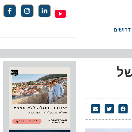
שים
ל