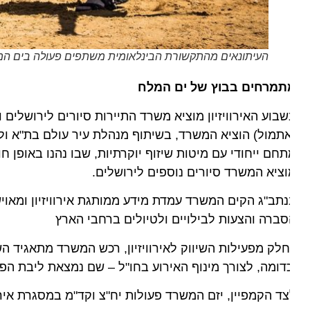
העיתונאים מהתקשורת הבינלאומית משתפים פעולה בים המלח. צי
תמרחים בבוץ של ים המלח
בוע האירוויזיון מוציא משרד התיירות סיורים לירושלים ולי
תמול) הוציא המשרד, בשיתוף מנהלת עיר עולם בת"א ולשכת
חם ייחודי עם מיטות שיזוף יוקרתיות, שבו נהנו באופן חופשי 
ציא המשרד סיורים נוספים לירושלים.
תב"ג הקים המשרד עמדת מידע ממותגת אירוויזיון ומאוישת ע
ברה והצעות לבילויים ולטיולים ברחבי הארץ
לק מפעילות השיווק לאירוויזיון, רכש המשרד מתאגיד השידור 
דומה, לצורך מינוף האירוע בחו"ל – שם נמצאת ליבת הפעיל
ד הקמפיין, יזם המשרד פעולות יח"צ וקד"מ במסגרת אירועי האי