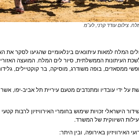
לום עודד קרני, לע"מ
ם המלח למאות עיתונאים בינלאומיים שהגיעו לסקר את האירוע.
 העיתונות הממשלתית, סיור לים המלח. המועצה האזורית ת
ממסאז'ים, בופה משודרג, מוסיקה, בר קוקטיילים, גלידות ועוד
ל ידי עובדיו ומתנדבים מטעם עיריית תל אביב-יפו, אשר נית
הישראלי זכויות שימוש בחומרי האירוויזיון לרבות קטעי וידיא
ות השיווקית של המשרד.
רוויזיון באירופה, ובין היתר: