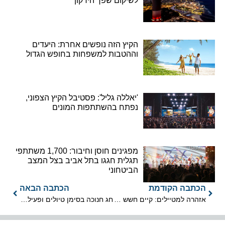
לשיקום שפך הירקון
הקיץ הזה נופשים אחרת: היעדים
וההטבות למשפחות בחופש הגדול
'יאללה גליל': פסטיבל הקיץ הצפוני,
נפתח בהשתתפות המונים
מפגינים חוסן וחיבור: 1,700 משתתפי
תגלית חגגו בתל אביב בצל המצב
הביטחוני
הכתבה הקודמת
הכתבה הבאה
אזהרה למטיילים: קיים חשש משיטפונות בנחלי מדבר יהודה וים המלח
חג חנוכה בסימן טיולים ופעילויות גבורה והצדעה