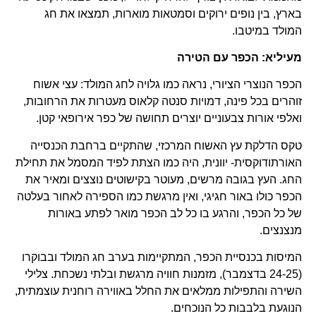
בארץ, בין נופים ירוקים וסמטאות מוארות, תמצאו את חג
המולד במיטבו.
מעיליא: הכפר עם הטירה
הכפר הנוצרי הציורי, נראה כמו גלויה לחג המולד: עצי אשוח
זוהרים בכל פינה, דמויות סנטה קלאוס מעטרות את הרחובות,
ואלפי אורות צבעוניים יוצרים תחושה של כפר אירופאי קטן.
טקס הדלקת עץ האשוח המרכזי, שהתקיים ברחבת הכנסייה
האורתודוקסית- יוונית, היה כמו הצתת לפיד המסמל את תחילת
החג. העץ בגובה מרשים, מעוטר בקישוטים נוצצים ומאיר את
הכפר כולו באור חגיגי, ואין מרגשת כמו הספירה לאחור בעלטה
של כל הכפר, והרגע בו כל לב הכפר מואר לפתע באורות
מנצנצים.
המיסות בכנסיית הכפר, המתקיימות בערב חג המולד ובבוקרו
(24-25 בדצמבר), מזמנות חוויה מרגשת ובלתי נשכחת. צלילי
השירה והתפילות ממלאים את החלל באווירה רוחנית עוצמתית,
הנוגעת בלבבות כל הנוכחים.