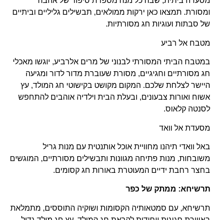
מסעדה ביתית, שבה כל מנה מספרת סיפור של אהבה
ומסורת. תמצאו כאן ירקות ממולאים, תבשילים גליליים וביתיים
של סבתות ועוגיות חג מסורתיות.
מטבח אל רביע
במטבח הביתי המסורתי לבנוני של מרים אלרביע, יוגשו מאכלי
חג מסורתיים וחגיגיים, מסורת שעוברת מדור לדור ומגיעה
היישר לצלחת שלכם. המקום מקושט בקישוטי חג המולד, עץ
אשוח ואורות צבעונים, ובעלת הבית וילדיה אוהבים להתחפש
לסנטה קלאוס.
מסעדת אל וואד
באל וואדי תיהנו מחוויית אוכל אותנטית עם מנות גריל
משובחות, מנות פתיחה מגוונות ותבשילים מסורתיים, המוגשים
בחצר רחבת ידיים המעוטרת באורות חג קסומים.
תרשיחא: ממתק של כפר
תרשיחא, עם סמטאותיה הקסומות ושוקיה התוססים, מתמלאת
באווירת חגיגית ייחודית לקראת חג המולד. עץ חג מולד גדול