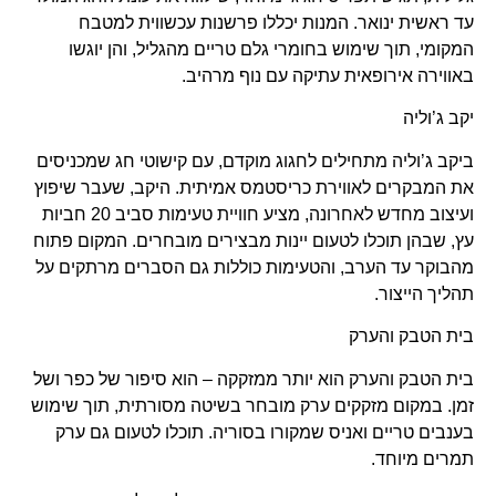
עד ראשית ינואר. המנות יכללו פרשנות עכשווית למטבח
המקומי, תוך שימוש בחומרי גלם טריים מהגליל, והן יוגשו
באווירה אירופאית עתיקה עם נוף מרהיב.
יקב ג’וליה
ביקב ג’וליה מתחילים לחגוג מוקדם, עם קישוטי חג שמכניסים
את המבקרים לאווירת כריסטמס אמיתית. היקב, שעבר שיפוץ
ועיצוב מחדש לאחרונה, מציע חוויית טעימות סביב 20 חביות
עץ, שבהן תוכלו לטעום יינות מבצירים מובחרים. המקום פתוח
מהבוקר עד הערב, והטעימות כוללות גם הסברים מרתקים על
תהליך הייצור.
בית הטבק והערק
בית הטבק והערק הוא יותר ממזקקה – הוא סיפור של כפר ושל
זמן. במקום מזקקים ערק מובחר בשיטה מסורתית, תוך שימוש
בענבים טריים ואניס שמקורו בסוריה. תוכלו לטעום גם ערק
תמרים מיוחד.