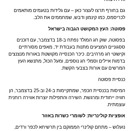
גם בחורף תרצו לעצור כאן – עם גלידות בטעמים מותאמים
לכריסמס, כמו קינמון ודבש, שמחממים את הלב.
פסוטה: העץ המקושט הגבוה בישראל
בפסוטה, שוק חג המולד נפתח ב-18 בדצמבר, עם דוכנים
ססגוניים המציעים מתנות בעבודת יד, מאפים מסורתיים
וקישוטי חג מרהיבים. כיכר הכנסייה מקושטת באורות מנצנצים
בדמות איילים וסמלי חג נוספים, ומעל הכול, מתנשא העץ
המרשים עם אורות בצבעי הקשת.
כנסיית פסוטה
המיסות בכנסיית הכפר, שמתקיימות ב-24 וב-25 בדצמבר, הן
חוויה ייחודית ומרגשת. השירה והתפילות יוצרות אווירה רוחנית
עוצמתית.
אופציות קולינריות: לשומרי כשרות באזור
נועלוש – מתחם קולינרי הממוקם בין תרשיחא לכפר ורדים,