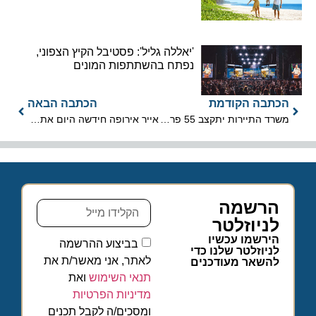
'יאללה גליל': פסטיבל הקיץ הצפוני,
נפתח בהשתתפות המונים
הכתבה הקודמת
הכתבה הבאה
משרד התיירות יתקצב 55 פרויקטים תיירותיים בכ-230 מיליון ש"ח
אייר אירופה חידשה היום את הטיסות לישראל ולוט איירליינס בקרוב
הרשמה
לניוזלטר
הירשמו עכשיו
בביצוע ההרשמה
לניוזלטר שלנו כדי
לאתר, אני מאשר/ת את
להשאר מעודכנים
תנאי השימוש
ואת
מדיניות הפרטיות
ומסכים/ה לקבל תכנים