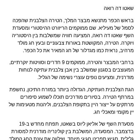
שאטו דה רואה
בראש הכפר מתנשא מבצר המלך, הטירה הצלבנית שהפכה
לסמל של מעיליא. שם ממוקמים הריזורט ההיסטורי ומסעדת
השף שאטו דה רואה, המציעה חוויה שמשלבות בין היסטוריה
ויוקרה. הטירה, המקושטת באורות צבעוניים ובעץ חג מולד
מרהיב, נראית כמו מגדלור של חג המאיר את כל הכפר.
ברחבי המבצר והטירה, ממוקמים 9 חדרים וסוויטות יוקרתיים,
המעוצבים בסגנון שמשלב בין אבן צלבנית עתיקה לנוחות
מודרנית, ומציעים נופים עוצרי נשימה של הגליל.
הגת הצלבנית העתיקה, הגדולה ביותר במזרח התיכון, נחשפת
במרתף הטירה. בסיורים מודרכים תוכלו לשמוע סיפורים
מרתקים על ייצור היין בתקופת הצלבנים, וליהנות מטעימות של
יין מקומי ומאכלי חג.
מסעדת השף של אליאן ליוס בשאטו, תפתח מחדש ב-19
בדצמבר. המסעדה, המשלבת בין קולינריה מודרנית למסורת
גלילית, תגיש תפריט חגיגי מיוחד, שילווה את עונת החג המולד