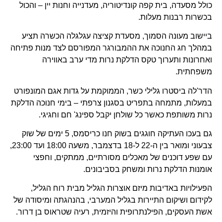
כולל מסעדה, בית קפה קונדיטוריה, מעדנייה וחנות יין – והכול
בכשרות רבנות מעלות.
ביישוב מעונה הסמוך, מסעדת קציצה עגלגלה הכשרה תציע
במהלך חג החנוכה את ההמבורגר המפורסם לצד מנות פתיחה
ואחרונות ותערוך טקס הדלקת נרות מדי ערב באווירה
משפחתית.
הדר'לה ביסטרו גלילי כשר, הממוקמת על גדות אגם המונפורט
במעלות, מתמחה בתפריט בסגנון צרפתי – בימי חנוכה הדלקת
נרות משותפת כאשר כל שולחן יקבל ספינג' חם וחגיגי.
גם בעכו העתיקה חוגגים בשוק חנו כריסמס, 5 ימים של שוק
צבעוני ומואר בין ה-22 ל-18 בדצמבר, משעה 18:00 ועד 23:00,
עם שפע דוכנים של מאכלים מסורתיים, ממתקים, וחפצי
אומנות הדלקת נרות ומשחק בסביבונים.
הפעילויות באדיבות מיזם אוצרות הגליל מבית רוח הגליל,
לקידום ושיקום התיירות בגליל המערבי, בהנהגתה ומיסודה של
אשת העסקים, הפילנתרופית והיזמית, רעיה שטראוס בן דרור.