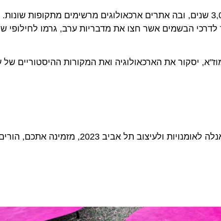
ה מוזכרת במקורות ההיסטוריים כבר לפני למעלה מ-3,000 שנים, ובה אתרים ארכאולוגים מרשימים מתקופות
דרכי הבשמים אשר חצו את מדבריות ערב, גרמו לחילופי שלטון
א, יסקור את הארכאולוגיה ואת המקורות ההיסטוריים של עזה 
, שיצרה את העבודה "כף המאזניים" המוצגת בביאנלה לאומנויות ולעיצוב תל אביב 3