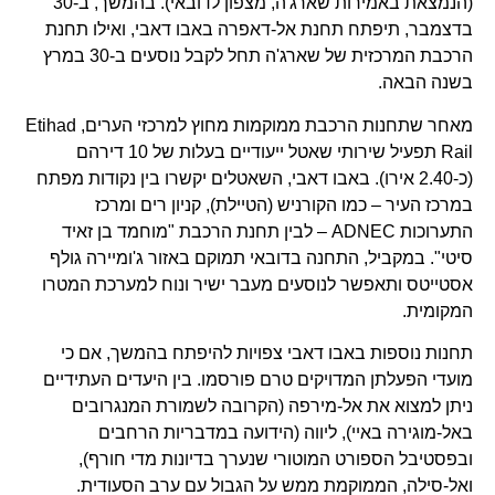
(הנמצאת באמירות שארג'ה, מצפון לדובאי). בהמשך, ב-30
בדצמבר, תיפתח תחנת אל-דאפרה באבו דאבי, ואילו תחנת
הרכבת המרכזית של שארג'ה תחל לקבל נוסעים ב-30 במרץ
בשנה הבאה.
מאחר שתחנות הרכבת ממוקמות מחוץ למרכזי הערים, Etihad
Rail תפעיל שירותי שאטל ייעודיים בעלות של 10 דירהם
(כ-2.40 אירו). באבו דאבי, השאטלים יקשרו בין נקודות מפתח
במרכז העיר – כמו הקורניש (הטיילת), קניון רים ומרכז
התערוכות ADNEC – לבין תחנת הרכבת "מוחמד בן זאיד
סיטי". במקביל, התחנה בדובאי תמוקם באזור ג'ומיירה גולף
אסטייטס ותאפשר לנוסעים מעבר ישיר ונוח למערכת המטרו
המקומית.
תחנות נוספות באבו דאבי צפויות להיפתח בהמשך, אם כי
מועדי הפעלתן המדויקים טרם פורסמו. בין היעדים העתידיים
ניתן למצוא את אל-מירפה (הקרובה לשמורת המנגרובים
באל-מוגירה באיי), ליווה (הידועה במדבריות הרחבים
ובפסטיבל הספורט המוטורי שנערך בדיונות מדי חורף),
ואל-סילה, הממוקמת ממש על הגבול עם ערב הסעודית.