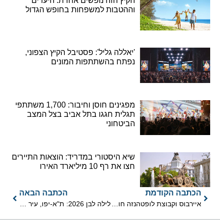
הקיץ הזה נופשים אחרת: היעדים
וההטבות למשפחות בחופש הגדול
'יאללה גליל': פסטיבל הקיץ הצפוני,
נפתח בהשתתפות המונים
מפגינים חוסן וחיבור: 1,700 משתתפי
תגלית חגגו בתל אביב בצל המצב
הביטחוני
שיא היסטורי במדריד: הוצאות התיירים
חצו את רף 10 מיליארד האירו
הכתבה הקודמת
הכתבה הבאה
איירבוס וקבוצת לופטהנזה חוגגות 50 שנות שותפות
לילה לבן 2026: ת"א-יפו, עיר אחת, לילה אחד, אינספור פעילויות