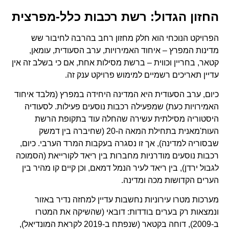
החזון הגדול: רשת רכבות כלל-מפרצית
הפרויקט הנוכחי הוא חלק מחזון רחב בהרבה לחיבור שש
מדינות המפרץ – איחוד האמירויות, ערב הסעודית, עומאן,
קטאר, בחריין וכווית – ברשת מסילות אחת, אם כי בשלב זה אין
עדיין תאריכים רשמיים למימוש פרויקט ענק זה.
כיום, ערב הסעודית היא המדינה היחידה במפרץ (מלבד איחוד
האמירויות כעת) שמפעילה רכבות נוסעים פעילות. לסעודיה
היסטוריה מסילתית עשירה שהחלה עוד בתקופת הרשת
העות'מאנית בתחילת המאה ה-20 (שחיברה בין דמשק
שבסוריה למדינה), אך זו נסגרה בעקבות המרד הערבי. כיום,
רכבות נוסעים מודרניות מחברות בין ריאד לקורייאת (הסמוכה
לגבול ירדן), בין ריאד לעיר הנמל דמאם, וכן קיים קו מהיר בין
הערים הקדושות מכה ומדינה.
מערכות מטרו עירוניות נחשבות עדיין למחזה נדיר באזור
ונמצאות רק בערים בודדות: דובאי (שהשיקה את המטרו
ב-2009), דוחה בקטאר (שנפתח ב-2019 לקראת המונדיאל),