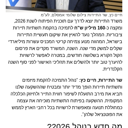
חיים כץ, שר התיירות צילום שלומי אמסלם, לע"מ
משרד התיירות יוצא לדרך עם תוכנית הפיתוח לשנת 2026,
ומקצה כ-
160 מיליון ש"ח
לתמיכה בהקמת תשתיות תיירות
ציבוריות. המהלך נועד להאיץ את שיקום תעשיית התיירות
בישראל, המהווה מנוע צמיחה קריטי המכניס עשרות מיליארדי
שקלים למשק מדי שנה. השנה, המשרד מקדים את פרסום
הקול הקורא בשלושה חודשים, במטרה לאפשר לרשויות
להיערך טוב יותר ולהשלים את תהליכי האישור לפני סוף השנה
הקלנדרית.
שר התיירות, חיים כץ:
"נוהל התמיכה להקמת מיזמים
ותשתיות תיירות הופך מדיד יותר ומבטיח שההשקעה שלנו
תביא את מירב התועלת לשיפור חווית התייר ולחיזוק הכלכלה
המקומית. ההשקעה בפיתוח התשתיות מוכיחה את עצמה
כמחוללת תנועה ומאפשרת לרשויות בכל רחבי הארץ לממש
את הפוטנציאל שלהן".
מה חדש בנוהל 2026?