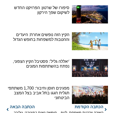
סיפורו של שרטון: הפרויקט החדש
לשיקום שפך הירקון
הקיץ הזה נופשים אחרת: היעדים
וההטבות למשפחות בחופש הגדול
'יאללה גליל': פסטיבל הקיץ הצפוני,
נפתח בהשתתפות המונים
מפגינים חוסן וחיבור: 1,700 משתתפי
תגלית חגגו בתל אביב בצל המצב
הביטחוני
הכתבה הקודמת
הכתבה הבאה
בשורה צרכנית משמחת, לנופשים בחגים במלון דירות נופש אלמוגים באילת
חופשה נשית במיטבה: גוליבר משיקה חבילות נופש בלעדיות ליום האישה 2026