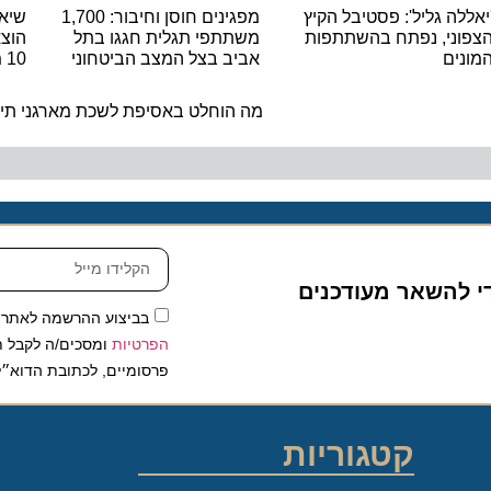
ה גליל': פסטיבל הקיץ
מפגינים חוסן וחיבור: 1,700
שיא היסט
ני, נפתח בהשתתפות
משתתפי תגלית חגגו בתל
הוצאות ה
ם
אביב בצל המצב הביטחוני
10 מיליארד האירו
ה
מה הוחלט באסיפת לשכת מארגני תיירות 
להשאר מעודכנים
בביצוע ההרשמה לאתר, אני
הפרטיות
ומסכים/ה לקבל תכנים 
פרסומיים, לכתובת הדוא״ל שלי.
קטגוריות