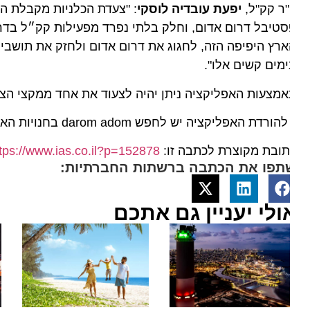
"ר קק"ל,
יפעת עובדיה לוסקי
: "צעדת הכלניות מקבלת השנה מ
טיבל דרום אדום, וחלק בלתי נפרד מפעילות קק״ל בדרום, ו
רץ היפיפה הזה, לחגוג את דרום אדום ולחזק את תושבי הדר
מים קשים אלו".
מצעות האפליקציה ניתן יהיה לצעוד את אחד ממקצי הצעדה, או את כול
הורדת האפליקציה יש לחפש darom adom בחנויות האפליקציות.
ובת מקוצרת לכתבה זו:
https://www.ias.co.il?p=152878
תפו את הכתבה ברשתות החברתיות:
ולי יעניין גם אתכם