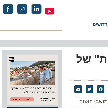
שים
" של
בי האזור