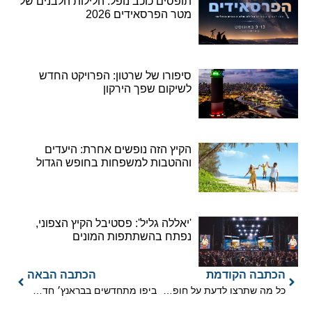
תופסים כוכב נופל: הלילות הלבנים של
מטר הפרסאידים 2026
סיפורו של שרטון: הפרויקט החדש
לשיקום שפך הירקון
הקיץ הזה נופשים אחרת: היעדים
וההטבות למשפחות בחופש הגדול
'יאללה גליל': פסטיבל הקיץ הצפוני,
נפתח בהשתתפות המונים
הכתבה הקודמת
הכתבה הבאה
כל מה שתרצו לדעת על חופשת קרוזים משפחתית
ביפו מתחדשים בבראנץ׳ חדש של מלון המרקט האוס