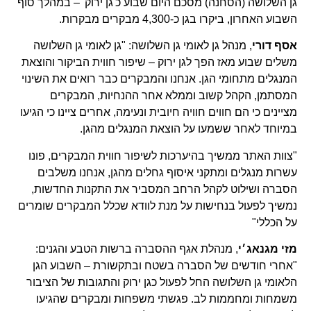
גן השלושה (הסחנה) מסכם היום שבוע כ'גן ירוק' – במהלך סוף
השבוע האחרון, ביקרו בגן כ-4,300 מבקרים מבקרות.
אסף דורי
, מנהל גן לאומי גן השלושה: "גן לאומי גן השלושה
משלים שבוע מאז הפך לגן ירוק – שיפור חווית הביקור והוצאת
המנגלים מתחומי הגן. אנחנו והמבקרים כבר רואים את השינוי
המסתמן, הקהל קשוב וממלא אחר ההנחיות, המבקרים
מציינים כי הם חווים חוויה חיובית ונעימה, אחרים ציינו כי הגיעו
במיוחד לאחר ששמעו על הוצאת המנגלים מהגן.
"צוות האתר ממשיך בהיערכות לשיפור חווית המבקרים, פונו
עשרות מנגלים ומתקני איסוף גחלים מהגן, אנחנו משלבים
הסברה ושילוט לקהל הרחב המסביר את התקנות החדשות,
נמשיך לפעול בנחישות על מנת לוודא שכלל המבקרים שומרים
על הכללי"
מזי מגנאג׳י
, מנהלת אגף ההסברה ברשות הטבע והגנים:
"אחרי חודשים של הסברה בשטח ובתקשורת – השבוע הגן
הלאומי גן השלושה החל לפעול כגן ירוק והתגובות של הציבור
משמחות ומחממות לב. פגשתי משפחות ומבקרים שהגיעו