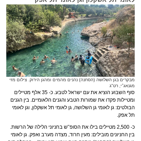
מבקרים בגן השלושה (הסחנה) נהנים מהמים ומהגן הירוק. צילום מזי
מגנאג׳י, רט"ג
סוף השבוע הוציא את עם ישראל לטבע. כ- 35 אלף מטיילים
ומטיילות פקדו את שמורות הטבע והגנים הלאומיים. בין הגנים
הבולטים: גן לאומי גן השלושה, גן לאומי תל אשקלון, וגן לאומי
תל אפק.
כ- 2,500 מטיילים בילו את הסופ"ש בחניוני הלילה של הרשות.
בין החניונים מובילים: מעין חרוד, מצדה מערב ואפק. גן לאומי