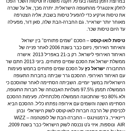
במרוצת הזמן נמוגה בערפל תקנה משונה זו וטיסות השכר הפכו
לחלק אינטגרלי מהתעופה הישראלית. יתרה מכך, אל על שכרה
את טיסות ארקיע כדי להפעיל טיסות בשבת, אליה הצטרפה
מאוחר יותר ישראייר. גם החברה-הבת שלה, סאן דור, מפעילה
עד היום טיסות שכר.
טיסות לואו-קוסט
– הסכם "שמים פתוחים" בין ישראל
והאיחוד האירופי, ניזום כבר בשנת 2006 לאחר פנייה של
האיחוד האירופי לישראל. רק ב-21 באפריל 2013 אישרה
ממשלת ישראל את הסכם שמיים פתוחים. ביוני 2013 חתם שר
התחבורה
ישראל כץ
על הסכם שמים פתוחים בחמש פעימות
עם האיחוד האירופי. ההסכם גרר שביתה בחברות התעופה
הישראליות במשך יומיים. השביתה הסתיימה לאחר שהוסכם כי
הממשלה תממן 97.5% מעלויות האבטחה של חברות התעופה,
ולא 80% כפי שהתכוונה הממשלה מלכתחילה. פעימות ההסכם
הסתיימו השנה והשמים עם אירופה נפתחו כליל. ההסכם הביא
לכניסתן של הרבה חברות לואו-קוסט לשוק הישראלי ובהן
ריינאייר, ג'רמנווינגס – החברה-הבת של לופטהנזה – WIZZ
AIR ונוספות. איזי ג'ט נכנסה לשוק הישראלי כבר בשנת 2009,