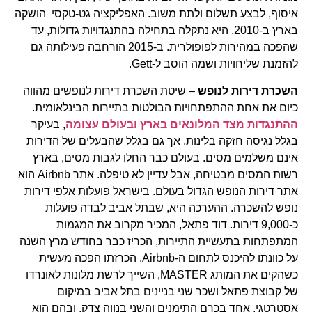
איסוף, לבצע תשלום ולתת משוב. האפליקציה גט-טקסי הושקה
בארץ ב-2010. היא נתקלה בתחילה בהתנגדויות גדולות, עד
שהפכה במהירות לפופולרית. ב-2015 הורחבה פעילותה גם
להזמנת שליחויות ושמה הוסב ל-Gett.
השכרת דירות לנופש
– שיטת השכרת דירות לנופשים מהווה
כיום את אחת ההתפתחויות הבולטות בתיירות הבינלאומית.
ההתנגדות מצד המלונאים בארץ ובעולם עצומה
, בעיקר
בגלל נגיסה חזקה בלינות, אך גם בגלל שהבעלים של הדירות
אינם משלמים מסים. בעולם כבר החלו לגבות מסים, בארץ
רשות המסים מבטיחה, אבל עדיין לא טיפלה. אתר Airbnb הוא
אתר דירות הנופש הגדול בעולם. בישראל פועלות אלפי דירות
נופש להשכרה. ההערכה היא, שבתל אביב לבדה פועלות
כ-9,000 דירות. דוד פתאל, המכיר מקרוב את המגמות
המתפתחות בתעשיית התיירות, הכריז כבר בחודש מרץ השנה
על כוונתו להיכנס לתחום ה-Airbnb. הכרזתו הפכה מעשית
כשהקים את המותג MASTER, השייך לרשת מלונות לאונרדו
של קבוצת פתאל ושכר שני בניינים בתל אביב במיקום
אסטרטגי, אחד בכרם התימנים והשני בנווה צדק, ובהם הוא