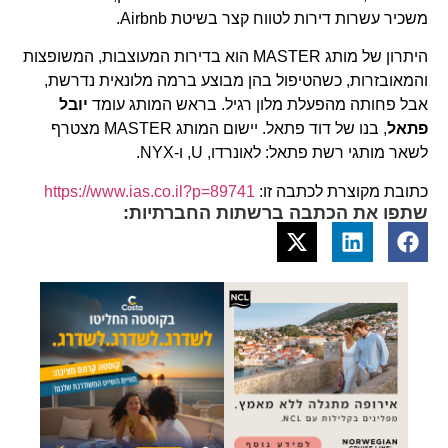
משכיר עשרות דירות לטווח קצר בשיטת Airbnb.
היתרון של מותג MASTER הוא בדירות המעוצבות, המשופצות
והמאובזרות, כשהטיפול בהן מבוצע ברמה מלונאית נדרשת,
אבל פחותה מהפעלת מלון רגיל. בראש המותג עומד
יובל
פתאל
, בנו של דוד פתאל. יישום המותג MASTER מצטרף
לשאר מותגי רשת פתאל: לאונרדו, U, ו-NYX.
כתובת מקוצרת לכתבה זו:
https://www.ias.co.il?p=89741
שתפו את הכתבה ברשתות החברתיות: