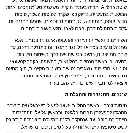
בתעשיית המלונאות, התיירות והתעופה. הצעד שעשה נכון, כי
שיטת Airbnb תהיה בעתיד חוקית, משלמת מע"מ ומסים ואחת
הבולטות בתעשייה. בדיוק כפי שקרה לטיסות השכר, טיסות
הלואו-קוסט, הזמנות OTA ותחומים נוספים, שספגו התנגדויות
גדולות בתחילת דרכן והפכו לאבני סלע חשובות בתחום.
השינויים בתעשיית התיירות והתעופה אינם מהפכניים, אלא
מתנהלים עקב בצד אגודל, נגד התנגדויות בתחילת דרכם, עד
שהם מתייצבים, כמעט בלי שחשים בכך, כשיטות חשובות
בתעשייה. כאשר מנהלים במלונאות, בתעופה ובקרב קמעונאי
וסיטונאי התיירות, נשארים נטועים בשיטות הקיימות, תוך מחאה
נגד השיטות החדשות, בלי לפרוץ את חומות אזור הנוחות
ולצאת למרחבי השינויים – יש להם בעייה.
שינויים, התנגדויות וההצלחות
טיסות שכר
– כאשר החלו ב-1979 לפעול בישראל טיסות שכר,
התנגדו להפעלתן חברות הלגאסי ובראשן אל על. ההתנגדות
הייתה כה חזקה, עד שנחקקה תקנה ממשלתית שנתנה היתר רק
לשש סיטונאיות ישראליות להפעיל טיסות שכר מישראל.