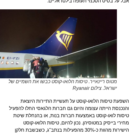
אבל על בסיס הסכמי תעופה בילטראליים.
מטוס ריינאייר. טיסות הלואו-קוסט כבשו את השמיים של
ישראל. צילום Ryanair
השפעת טיסות הלואו-קוסט על תעשיית התיירות היוצאת
והנכנסת הייתה עצומה והיום גם חברות הלגאסי החלו להפעיל
טיסות לואו-קוסט באמצעות חברות בנות, או בהנחלת שיטת
מחירי בייסיק במטוסיהן. נכון להיום, טיסות הלואו-קוסט
הישירות מהוות כ-30% מהפעילות בנתב"ג, כשבשבת חלקן