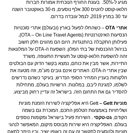
מגיע ל-50%. בעונת החורף הנוכחית אמורות חברות
הלואו-קוסט להטיס 300 אלף נוסעים, מ-30 באוקטובר השנה
עד 30 במרץ 2019, לנמל עובדה בדרום.
אתרי
OTA
– כשהחלו לפעול בארץ (ובעולם) אתרי סוכנויות
הנסיעות האינטרנטיות (OTA – On Line Travel Agents),
פעילותן התקבלה בהתנגדות. היום הם מהווים חלק חשוב
בניהול ההכנסות של בתי המלון. השפעת ה-OTA על המלונאות
זהה להשפעת הלואו-קוסט על תעשיית התעופה. משרד
התיירות, אשר מבין את כוחם, נמצא בקשר הדוק עם הבולטים
שבין אתרי ה-OTA. האתרים אינם גובים מע"מ, וזה מטעה את
הלקוחות בעניין המחיר הסופי הנדרש, בעיקר כשהם נדרשים
לשלמו, למגינת ליבם, במלונות. הרשויות בעולם, מתחילות
להסדיר גם את התחום הזה. בישראל זה עדיין רחוק מביצוע.
מוניות
– Gett
Gett
היא אפליקציה לשירות הזמנת מוניות
ושליחויות באמצעות הטלפון החכם, המוכרת גם בשמה
הקודם,
גט-טקסי
. השירות פעיל בישראל ומקומות נוספים
בעולם. האפליקציה היא שירות מבוסס מיקום, המאפשר לנהגי
מוניות ולנוסעים לתקשר זה עם זה באופן ישיר, ובין היתר לתאם