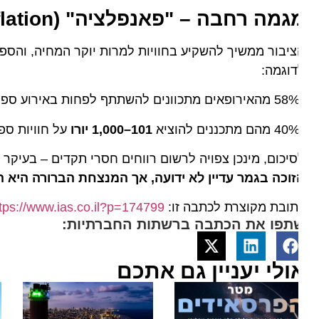
גמה רחבה – "פאנפלציה" (Funflation)
יבור ממשיך להשקיע בחוויות למרות יוקר המחיה, והספורט
וגמה:
101–1,000 יורו
על חוויות ספורטי
יכום, מינכן צפויה לרשום רווחים חסרי תקדים – בעיקר בתח
וכה בגמר עדיין לא ידועה, אך המנצחת הברורה היא הכלכ
ובת מקוצרת לכתבה זו:
https://www.ias.co.il?p=174799
תפו את הכתבה ברשתות החברתיות:
ולי יעניין גם אתכם