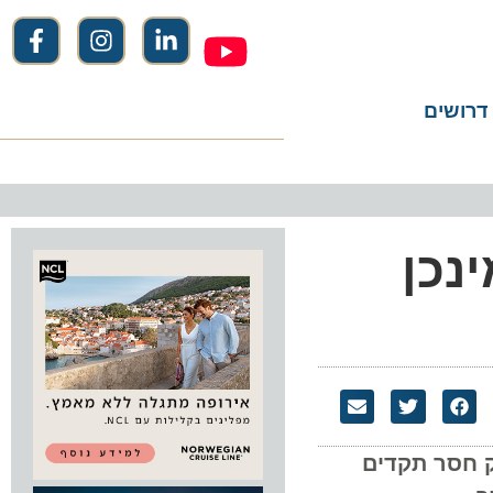
שים
כן
חסר תקדים