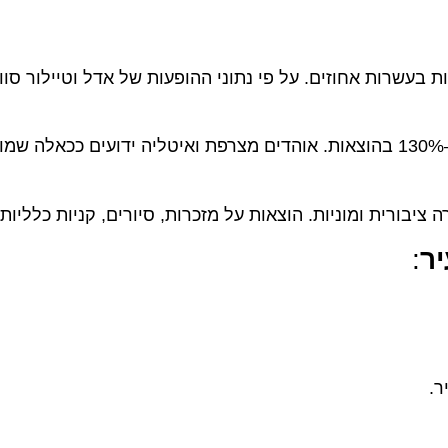
שרות אחוזים. על פי נתוני ההופעות של אדל וטיילור סוויפט
: סביר לצפות לעלייה של 100%–130% בהוצאות. אוהדים מצרפת ואיטליה ידועים ככאלה שמ
ורית ומוניות. הוצאות על מזכרות, סיורים, קניות כלליות.