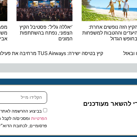
הזה נופשים אחרת:
'יאללה גליל': פסטיבל הקיץ
ים וההטבות למשפחות
הצפוני, נפתח בהשתתפות
משתתפי 
ש הגדול
המונים
אביב בצ
ה
זל
קיץ בטיסה ישירה: TUS Airways מרחיבה את פעילותה מישראל לאירופה
להשאר מעודכנים
בביצוע ההרשמה לאתר, אני
הפרטיות
ומסכים/ה לקבל תכנים 
פרסומיים, לכתובת הדוא״ל שלי.