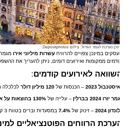
כן נערכת לגמר הגדול. צילום Depositphotos
סקים במינכן צפויים להרוויח
עשרות מיליוני אירו
דמים ממקומות ואירועים דומים, ניתן להעריך את ההשפעה הכ
שוואה לאירועים קודמים
:
יסטנבול 2023
– הכנסות של
120 מיליון דולר
לכלכלה המקומית (זינוק 
ר יורו 2024 בברלין
– עלייה של
130% בהוצאות על אוכל ושתייה
ונדון 2024
– זינוק של
7.4%
במסעדות וברים בטווח 3 ק"מ, אוהדים הוציאו
ערכת הרווחים הפוטנציאליים למינכן
: