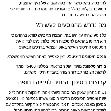
להדבקה. בשל כושר ההדבקה הגבוה של נגיף החצבת,
המועבר בקלות בחללים סגורים, פורסמו הנחיות דחופות לכל
מי ששהה בנסיעה המדוברת.
מה נדרש מהנוסעים לעשות?
כל נוסע שהיה על הקו בזמן המצוין מתבקש לוודא בהקדם כי
הוא מחוסן בהתאם להמלצות המקובלות. ניתן לבדוק את
הסטטוס החיסוני האישי באופן עצמאי בדרכים הבאות:
פנקס חיסונים דיגיטלי:
זמין לצפייה באתר האישי הממשלתי.
בירור טלפוני:
מוקד "קול הבריאות" בטלפון
5400
* עומד
לרשות הציבור לבירור הצורך בקבלת חיסון משלים.
קבוצות בסיכון: הנחיה לפנייה דחופה
נשים בהריון שאינן מחוסנות בשתי מנות, תינוקות מתחת לגיל
שנה ואנשים הסובלים מדיכוי חיסוני ששהו בנסיעה זו – נמצאים
בסיכון מוגבר. אוכלוסיות אלו מתבקשות ליצור קשר בהקדם עם
לשכת הבריאות באזור מגוריהן כדי לבחון מתן
חיסון סביל
,