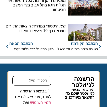
מפגינים חוסן וחיבור: 1,700 משתתפי
תגלית חגגו בתל אביב בצל המצב
הביטחוני
שיא היסטורי במדריד: הוצאות התיירים
חצו את רף 10 מיליארד האירו
הכתבה הקודמת
הכתבה הבאה
בשורה היסטורית בנגב: יצא לדרך הפרויקט להקמת שדה התעופה המשלים לנתב"ג
מלון פסטורל כפר בלום: "קרנבל החיות" סופשבוע מוזיקלי-תיאטרלי
הרשמה
לניוזלטר
הירשמו עכשיו
בביצוע ההרשמה
לניוזלטר שלנו כדי
לאתר, אני מאשר/ת את
להשאר מעודכנים
תנאי השימוש
ואת