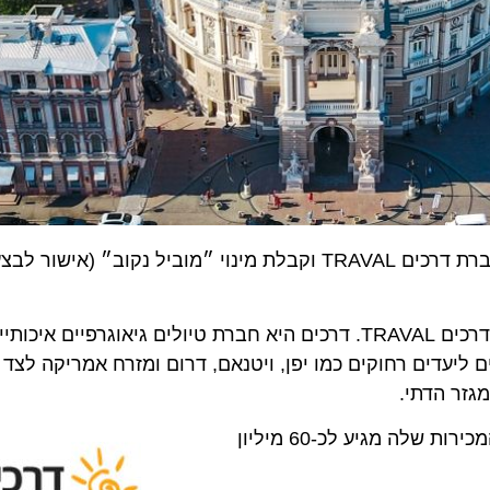
שני מהלכים חדשים לקבוצת ישראייר: רכישת השליטה בחברת דרכים TRAVAL וקבלת מינוי ״מוביל נקוב״
היום (ב') הודיעה ישראייר על רכישת 51% מפעילות חברת דרכים TRAVAL. דרכים היא חברת טיולים גיאוג
דים רחוקים כמו יפן, ויטנאם, דרום ומזרח אמריקה לצד יעדי
 הדתי.
מחזור המכירות שלה מגיע לכ-60 מיליון