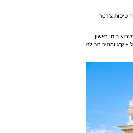
לר. זאת לאחר שהפעילה טיסות צ’רטר
מים בשבוע בימי ראשון
שי במטוסי האיירבוס החדשים של החברה. מחיר כרטיס טיסה, שיעלה, כאמור, החל מ-199 דולר, כולל כבודת-יד של 8 ק"ג ומחיר חבילה