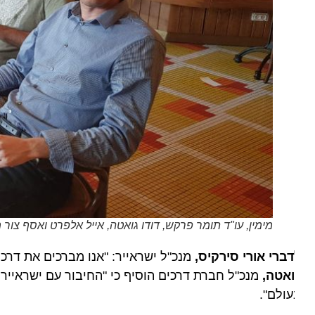
מימין, עו"ד תומר פרקש, דודו גואטה, אייל אלפרט ואסף צור מדרכים
ברי אורי סירקיס,
מנכ"ל ישראייר: "אנו מברכים את דרכים TRAVEL על הצטרפותם למשפחת ישראייר ובטוחים שיוכלו לתרום רבות".
ואטה,
מנכ"ל חברת דרכים הוסיף כי "החיבור עם ישראייר יתן 
ולם".