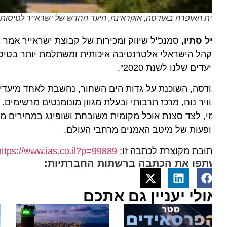
ת האופרה באודסה, אוקראינה, היעד החדש של ישראייר לטיסות סדירות. צילום os
ל סתיו,
סמנכ"ל שיווק ומכירות של קבוצת ישראייר אמר בתג
הל הישראלי אלטרנטיבה איכותית ומשתלמת יותר בטיסות ל
עדים שלנו לשנת 2020".
דסה, השוכנת על גדות הים השחור, נחשבת לאחד מיעדי הנו
ויר נוח, מרכז תרבותי ובעלת מגוון מונומנטים מרשימים. שו
י, לצד סצנת אוכל מקומית משובחת ושופינג במחירים מוזלים
פעות של מיטב האמנים מרחבי העולם.
ובת מקוצרת לכתבה זו:
https://www.ias.co.il?p=99889
תפו את הכתבה ברשתות החברתיות:
ולי יעניין גם אתכם