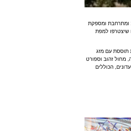
מתרחבת ומספקת
צטרפו למפת
ססת עם מזג
חול זהוב וספורט
ים, הכוללים