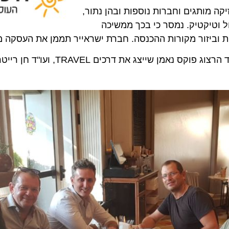
תגים וחברות נוספות ובהן נתור,
טיקטיק. נמסר כי בכך ממשיכה
זור מקורות ההכנסה. חברת ישראייר תממן את העסקה ממקור
עורכי הדין שליוו את העסקה הנם: עו"ד תומר פרקש ממשרד הרצוג פוקס נאמ