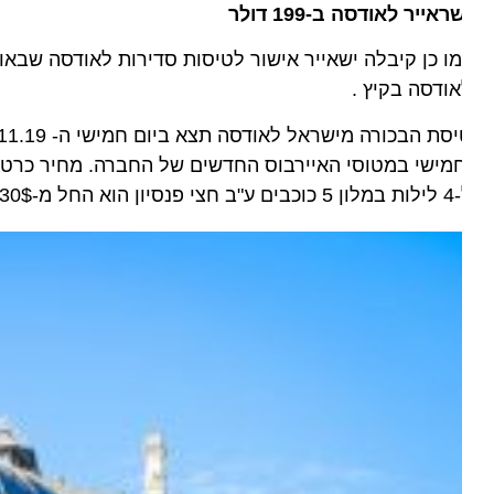
ראייר לאודסה ב-199 דולר
ודסה בקיץ .
ט
י פנסיון הוא החל מ-430$.