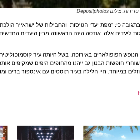
Depositphot
ובה כי: "מפת יעדי הטיסות והחבילות של ישראייר הולכת ו
יעדים אלה. אודסה הינה הראשונה מבין היעדים החדשים שי
פש הפופולארים באירופה, בשל היותה עיר קוסמופוליטית תו
חרי חופשות הבטן גב ייהנו מהחופים היפים שמקיפים אותה, מ
 במיוחד. חיי הלילה בעיר תוססים עם אינספור ברים ומועדונ