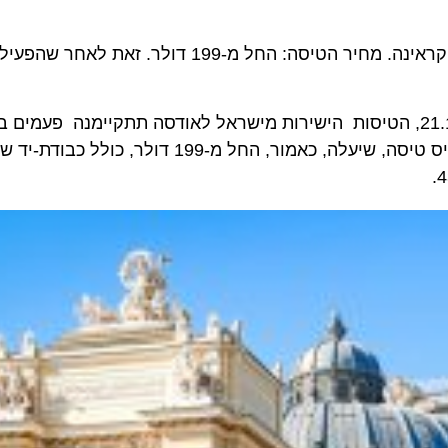
כמו כן קיבלה ישאייר אישור לטיסות סדירות לאודסה שבאוקראינה. מחיר הטיסה: החל מ-199 דו
יסת הבכורה מישראל לאודסה תצא ביום חמישי ה- 21.11.19, הטיסות הישירות מישראל לאודסה תתקיימנה פע
וחמי