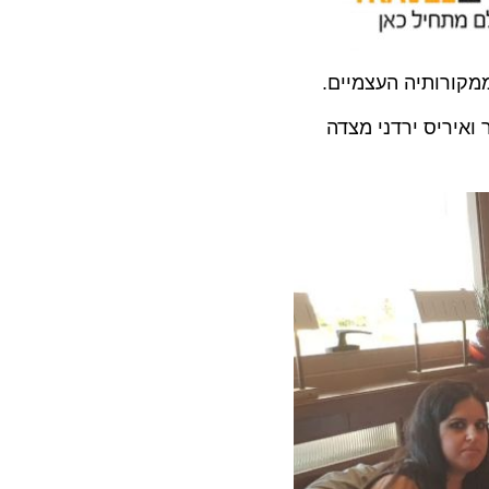
ותיה העצמיים.
ן שייצג את דרכים TRAVEL, ועו"ד חן רייטר ואיריס ירדני מצדה