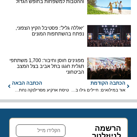
וההטבות למשפחות בחופש הגדול
'יאללה גליל': פסטיבל הקיץ הצפוני,
נפתח בהשתתפות המונים
מפגינים חוסן וחיבור: 1,700 משתתפי
תגלית חגגו בתל אביב בצל המצב
הביטחוני
הכתבה הקודמת
הכתבה הבאה
אור במילואים: חיילים גילו בשטח כינוס בעוטף, נר שמן בן כ-1500 שנים
טיסת ארקיע מסרילנקה נחתה לראשונה בישראל
הרשמה
לניוזלטר