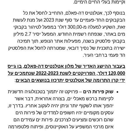
וקיימות בעלי החיים הימיים.
בנוסף לכך, אטלנטיס דה-פאלם, התחייב לחסל את כל
הבקבוקים החד-פעמיים עד סוף שנת 2023 ועל מנת לעשות
זאת, השקיע למעלה מ-300,00 דולר במפעל לטיהור בקבוקי
מים באתר, שנפתח רשמית החודש. המפעל יסיר 2.7 מיליון
בקבוקי פלסטיק בשנה, מפעילות אתר הנופש, תוך תמיכה
ישירה בתוכנית של נסיך דובאי, שמטרתה לחסל את הפלסטיק
הד פעמי ברחבי העיר.
בעבור ההישג האדיר של מלון אטלנטיס דה-פאלם, בו גייס
120,000 דולר, הפרויקטים לשנת 2022-2023 שנתמכים על
ידי קרן התרומה של אטלנטיס יתרכזו בנושאים הבאים
:
שוק פירות הים
– פרויקט זה יתמוך בטכנולוגיה חדשנית
לקיימות ברכש מאכלי ים, בצורה אחראית, דבר אשר
יהפוך אותו לשקוף יותר וניתן יהיה לעקוב אחריו. בדרך זו,
עסקים מקומיים יהיו חשופים למדדים של פירות הים
שהם רוכשים ומציעים לצרכנים. פירות ים עמידים הם
איום מרכזי המשפיע על האוקיינוסים, ופיתוח פלטפורמה