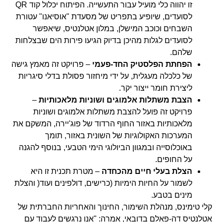
זו יהווה כלי מועיל עבור התעשייה. הפיתוח יכלול קוד QR
לסועדים, שיופיע בתפריט של מסעדת "אוסיאנו" עטורת
השבחים וכוכב המישלן, במלון אטלנטיס, שיאפשר
לסועדים לגלות מהיכן בדיוק הגיעו פירות הים שבצלחות
שלהם.
הפחתת הפלסטיק החד-פעמי
– פרויקט זה מאמץ גישה
של כלכלה מעגלית, על ידי מיחזור פסולת בדלי סיגריות
ליצירת חומר ייצור יקר.
הצבת משתלות אלמוגים ושוניות מלאכותיות
–
פרויקט זה פועל להצבת משתלות אלמוגים ושוניות
מלאכותיות באזור החוף הרדוד של פוג'יירה, המשקם את
המערכות האקולוגיות של השונית באזור, תומך
באוכלוסייה ובמגוון הביולוגי הימי הטבעי, בנוסף להגנה
על החופים.
הצלת בעלי חיים מהכחדה
– מטרת תכנית זו היא
לשמור על החיות הימיות (כרישים, דולפינים ועוד( והצלת
מינים בטבע.
קלי טימינס, מנהלת השימור, החינוך והאחריות החברתית של
אטלנטיס דה-פאלם בדובאי, אמרה: "אנו נרגשים לעבוד עם