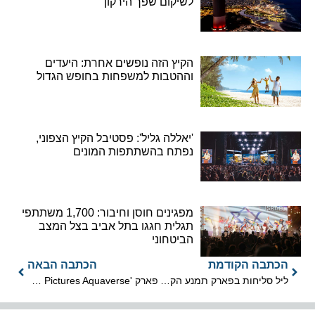
לשיקום שפך הירקון
הקיץ הזה נופשים אחרת: היעדים
וההטבות למשפחות בחופש הגדול
'יאללה גליל': פסטיבל הקיץ הצפוני,
נפתח בהשתתפות המונים
מפגינים חוסן וחיבור: 1,700 משתתפי
תגלית חגגו בתל אביב בצל המצב
הביטחוני
הכתבה הקודמת
הכתבה הבאה
ליל סליחות בפארק תמנע הקסום
פארק 'Columbia Pictures Aquaverse' ייפתח בתאילנד באוקטובר