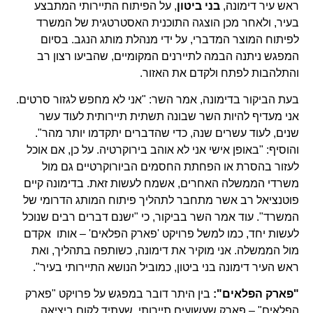
ראש עיר דימונה,
בני ביטון
, על הפיתוח התיירותי המתבצע
בעיר, ולאחר מכן הוצגה התוכנית האסטרטגית של המשרד
לפיתוח המוצר המדברי, על ידי מנהלת מותג הנגב. בסיום
המפגש ניתנה הבמה לתיירנים המקומיים, שהביעו רצון רב
והתלהבות לפתח ולקדם את האזור.
בעת הביקור בדימונה, אמר השר: "אני לא מחפש לגזור סרטים.
אני מעדיף להיות השר שבונה תשתית תיירותית לעוד עשר
שנים, לעוד עשרים שנה, כדי שהדברים יתקדמו יותר מהר".
והוסיף: "באופן אישי אני לא אוהב בירוקרטיה. על כן, אם אוכל
לעזור בהסרת או הפחתת החסמים הביורוקרטיים גם מול
משרדי הממשלה האחרים, אשמח לעשות זאת. בדימונה קיים
פוטנציאל רב אשר מתחבר לתהליך פיתוח המותג הדרומי של
המשרד". עוד אמר השר בביקור, כי "ישנם דברים רבים שנוכל
לעשות יחד, כמו למשל פרויקט 'פארק הפלאים' – אותו אקדם
מול הממשלה. אני מוקיר את דימונה, כשותפה בתהליך, ואת
ראש העיר דימונה בני ביטון, כמוביל הנושא התיירותי בעיר".
"פארק הפלאים":
בין היתר דובר במפגש על פרויקט "פארק
הפלאים" – פארק שעשועים תיירותי, שעתיד לקום ביציאה