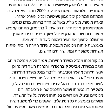
מהעיר. בנוסף לפארק שעשועים, התוכנית כוללת גם מתחמים
מסחריים, מלונאות, בשטח שגודלו כ-2000 דונם בפאתי העיר.
המתחם המתוכנן יכיל מגוון פעילויות ויכלול: פארק אתגרי,
פארק מוטורי, מיני גולף, באולינג, חדר בריחה, מרכז כנסים,
אמפיתאטרון, מרכז תיירות רפואית, 7 בתי מלון, מתחם קמפינג
מסעדות וחנויות. הפארק צפוי למשוך תיירים רבים מהארץ
ומהעולם ולהפוך את העיר דימונה ליעד תיירותי. זאת,
באמצעות פיתוח מקומות תעסוקה, עידוד הגירה חיובית, פיתוח
תשתיות משופרות ומתן שירותים חדשים.
בביקור נכחו מנכ"ל משרד התיירות,
אמיר הלוי
, מנהלת מותג
הנגב במשרד,
אביטל קוצר אדרי
, והנהלת העיר דימונה וכן
אנשי תיירות מהעיר וסביבתה. לדברי מנכל משרד התיירות,
אמיר הלוי: "הנגב הוא נכס לאומי ובעל פוטנציאל תיירותי גדול
להיות מוצר בר תחרות מול יעדים תיירותיים ברחבי העולם,
בשל ייחודו, נגישותו ועושר התכנים שהוא מציע לתיירים
מקומיים ובינ"ל. אנו רואים בפיתוחו מטרת על של המשרד,
ופועלים באמצעות כל המינהלים והאגפים כדי לממשו. השיח
האסטרטגי היום הינו חלק מסדרת מפגשים שאנו מקיימים מול