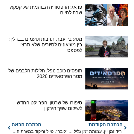
פראג: הרפסודיה הבוהמית של קפקא
שבה לחיים
מסע בין עבר, תרבות וטעמים בברלין:
בין מוזיאונים לסיורים שלא תרצו
לפספס
תופסים כוכב נופל: הלילות הלבנים של
מטר הפרסאידים 2026
סיפורו של שרטון: הפרויקט החדש
לשיקום שפך הירקון
הכתבה הקודמת
הכתבה הבאה
יריד זמן יין: עמותת זמן גליל מערבי חוגגת עשור עם יקבי הבוטיק בגליל
"ליבה": טיול וריקוד במערת הפעמון בגן הלאומי בית גוברין-מרשה