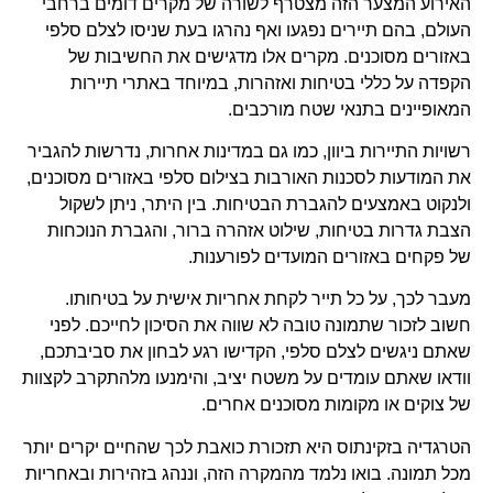
האירוע המצער הזה מצטרף לשורה של מקרים דומים ברחבי
העולם, בהם תיירים נפגעו ואף נהרגו בעת שניסו לצלם סלפי
באזורים מסוכנים. מקרים אלו מדגישים את החשיבות של
הקפדה על כללי בטיחות ואזהרות, במיוחד באתרי תיירות
המאופיינים בתנאי שטח מורכבים.
רשויות התיירות ביוון, כמו גם במדינות אחרות, נדרשות להגביר
את המודעות לסכנות האורבות בצילום סלפי באזורים מסוכנים,
ולנקוט באמצעים להגברת הבטיחות. בין היתר, ניתן לשקול
הצבת גדרות בטיחות, שילוט אזהרה ברור, והגברת הנוכחות
של פקחים באזורים המועדים לפורענות.
מעבר לכך, על כל תייר לקחת אחריות אישית על בטיחותו.
חשוב לזכור שתמונה טובה לא שווה את הסיכון לחייכם. לפני
שאתם ניגשים לצלם סלפי, הקדישו רגע לבחון את סביבתכם,
וודאו שאתם עומדים על משטח יציב, והימנעו מלהתקרב לקצוות
של צוקים או מקומות מסוכנים אחרים.
הטרגדיה בזקינתוס היא תזכורת כואבת לכך שהחיים יקרים יותר
מכל תמונה. בואו נלמד מהמקרה הזה, וננהג בזהירות ובאחריות