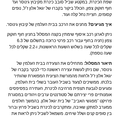
שפת הכינרת, במקטע שביל סובב כינרת מקיבוץ גינוסר ועד
חוף חוקוק צפון, הכולל ביקור בקברו של יגאל אלון ז"ל, נופים
קסומים, חציית נחל קלה ועוד.
איך מגיעים?
מחנים את הרכב בבית העלמין של קיבוץ גינוסר.
ניתן לארגן רכב איסוף שימתין בקצה המסלול בחניון חוף חוקוק
צפון (חניה בחוף עבור רכב פרטי כרוכה בתשלום של 6.3
שקלים לכל שעה בשלוש השעות הראשונות, ו-2.2 שקלים לכל
שעה נוספת).
תיאור המסלול:
מתחילים את הצעידה בבית העלמין של
גינוסר, שם ניתן לעשות עצירה ראשונה כדי לבקר בקברו של
יגאל אלון ז"ל ולחוות מהמורשת הציונית המפוארת שהותיר
בלכתו. ממשיכים לצעוד בשביל העובר בשולי בית העלמין,
ומגיעים לגבעת תצפית מרהיבה לכינרת, העתירה בפסיפסים
אומנותיים פרי יצירתם של סטודנטים ערבים ויהודים במסגרת
פרויקט "מפגשי האביב" של בית יגאל אלון. בהמשך חולפים
ממערב למתקן שאיבה, ומתקרבים לכינרת בשביל פרוץ וברור
בין סופים קנים ושלל שיחים. משמאל לשביל ניתן לראות את