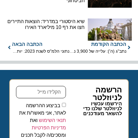
הביטחוני
שיא היסטורי במדריד: הוצאות התיירים
חצו את רף 10 מיליארד האירו
הכתבה הקודמת
הכתבה הבאה
נתב"ג (ה'): עלייה של 3,900 נוסעים לעומת אתמול
נתוני הלמ"ס לשנת 2023: יותר כניסות תיירים ויותר יציאות ישראלים
הרשמה
לניוזלטר
הירשמו עכשיו
בביצוע ההרשמה
לניוזלטר שלנו כדי
לאתר, אני מאשר/ת את
להשאר מעודכנים
תנאי השימוש
ואת
מדיניות הפרטיות
ומסכים/ה לקבל תכנים