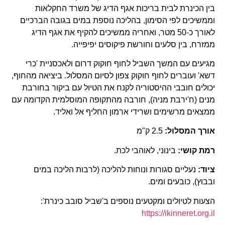
בין הכינרת לבית בריכות אגף הדיג של משרד החקלאות
וממשיכים לפי הסימון, בהליכה נוספת במים בגובה הברכיים
לאורך כ-50 מטר, ואחריה ממשיכים להקיף את אגף הדיג
ממזרח, בין סלעים וחורשת פיקוסים יפיפייה.
מגיעים עם המשך השביל לחוף חוקוק דרום ולאכסניית 'כרי
דשא' ועוברים לחוף חוקוק צפון לסיום המסלול. ביציאה מהחוף,
יכולים חובבי ההיסטוריה לקנח את הטיול עם ביקור בחורבת
מנים (ח'ירבת מניה), חורבה מהתקופה המוסלמית הקדומה עם
ממצאים מרשימים ושרידי ארמון החליף אל ואליד.
אורך המסלול:
2.5 ק"מ
רמת קושי:
בינוני, לאוהבי לכת.
ציוד:
נעליים סגורות ונוחות להליכה (לרבות הליכה במים
ובבוץ), כובעים ומים.
הצעות לטיולים ומקטעים נוספים ב'שביל סובב כינרת':
https://ikinneret.org.il