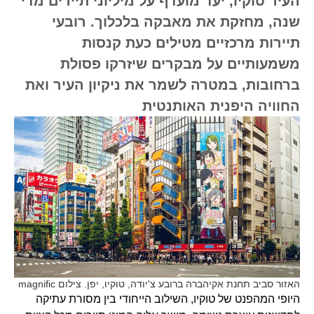
העיר טוקיו, יעד מועדף על מיליוני תיירים מדי
שנה, מחזקת את מאבקה בלכלוך. רובעי
תיירות מרכזיים מטילים כעת קנסות
משמעותיים על מבקרים שיזרקו פסולת
ברחובות, במטרה לשמר את ניקיון העיר ואת
החוויה היפנית האותנטית
האזור סביב תחנת אקיהברה ברובע צ'יודה, טוקיו, יפן. צילום magnific
היופי המהפנט של טוקיו, השילוב הייחודי בין מסורת עתיקה