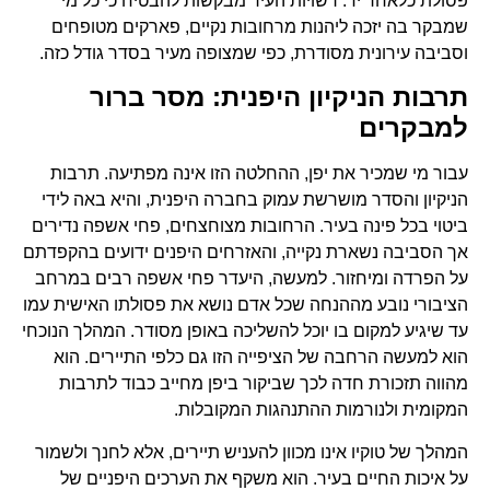
פסולת כלאחר יד. רשויות העיר מבקשות להבטיח כי כל מי
שמבקר בה יזכה ליהנות מרחובות נקיים, פארקים מטופחים
וסביבה עירונית מסודרת, כפי שמצופה מעיר בסדר גודל כזה.
תרבות הניקיון היפנית: מסר ברור
למבקרים
עבור מי שמכיר את יפן, ההחלטה הזו אינה מפתיעה. תרבות
הניקיון והסדר מושרשת עמוק בחברה היפנית, והיא באה לידי
ביטוי בכל פינה בעיר. הרחובות מצוחצחים, פחי אשפה נדירים
אך הסביבה נשארת נקייה, והאזרחים היפנים ידועים בהקפדתם
על הפרדה ומיחזור. למעשה, היעדר פחי אשפה רבים במרחב
הציבורי נובע מההנחה שכל אדם נושא את פסולתו האישית עמו
עד שיגיע למקום בו יוכל להשליכה באופן מסודר. המהלך הנוכחי
הוא למעשה הרחבה של הציפייה הזו גם כלפי התיירים. הוא
מהווה תזכורת חדה לכך שביקור ביפן מחייב כבוד לתרבות
המקומית ולנורמות ההתנהגות המקובלות.
המהלך של טוקיו אינו מכוון להעניש תיירים, אלא לחנך ולשמור
על איכות החיים בעיר. הוא משקף את הערכים היפניים של