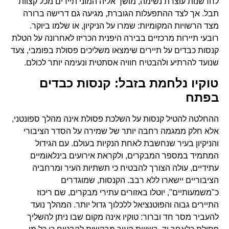
לחדשנות עוצרת נשימה, מושך אליה המוני תיירים מכל קצוות
תבל. אך לצד ההתפעלות הגוברת, מגיעה גם דרישה ברורה
מצד הרשויות המקומיות: שמרו על הניקיון, או שלמו ביוקר.
רובעי תיירות מרכזיים בבירה היפנית הכריזו לאחרונה על הטלת
קנסות כבדים על תיירים שימצאו משליכים פסולת בפומבי, צעד
שנועד להרתיע ולהבטיח חוויה אסתטית ונעימה יותר לכולם.
טוקיו נלחמת בזבל: קנסות כבדים
בפתח
ההחלטה להטיל קנסות על השלכת פסולת אינה מהלך ספונטני,
אלא חלק ממגמה רחבה יותר של שמירה על הסדר הציבורי
והניקיון בעיר שנחשבת לאחת הנקיות בעולם. עם הגידול
המתמיד במספר המבקרים, ולקראת אירועים בינלאומיים
עתידיים, עולה הצורך להבטיח כי תשתיות העיר ומרחביה
הציבוריים יישארו ללא רבב. הקנסות, שמוגדרים
כ"משמעותיים", יוטלו באזורים עתירי מבקרים, שם ריכוז
התיירים גבוה והפוטנציאל ללכלוך גדול יותר. המהלך נועד
להעביר מסר חד וברור: טוקיו אינה מקום שבו ניתן להשליך