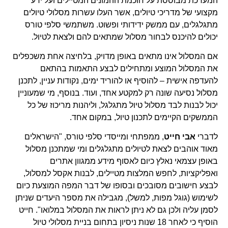
המערכת מבוססת על חוכמת ההמונים המטיילים ועל ידע
מקצועי של מדריכי טיולים, אשר העלו עשרות מסלולי טיולים
מתגלגלים, עם ממשק ידידותי ופשוט. משתמשי סלפי טורס
יכולים להיכנס לבחור מסלול שמתאים להם ולצאת לטיול.
אם המסלול אינו מתאים באופן מדויק, בלחיצה אחת משכפלים
את המסלול המוצע ומתחילים לבצע התאמות בהתאם
להעדפה אישית – להוסיף או להוריד ימים, נקודות עניין, לתכנן
מסלול נסיעה שונה רק למקטע אחד, ועוד. בנוסף, מי שמעוניין
יכול לבנות לבד מסלול טיול מתגלגל, וליהנות מריכוז של כל
הממשקים הקיימים לתכנון טיול, במקום אחד.
לדברי
אבי חייט
, ממפתחי ומייסדי סלפי טורס, "הישראלים
מאוד אוהבים לצאת לטיולים מתגלגלים ומי שמתכנן מסלול
באופן עצמאי נאלץ כיום לאסוף מידע ממגוון אתרים
ואפליקציות, לחפש המלצות מטיילים, לבנות אקסל למסלול,
לבצע חישובים מסובכים ובסופו של דבר המפה המוצעת כיום
לשימוש (גוגל מפות, למשל), מגבילה את מספר היעדים שניתן
לסמן עליה ולכן גם לא ניתן לראות את המסלול במלואו". חייט
הוסיף כי לאחר 18 שנות ניסיון בתחום בניית מסלולי טיול