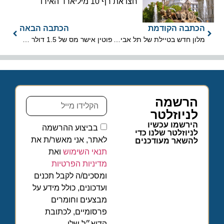
חצו את רף 10 מיליארד האירו
הכתבה הקודמת
הכתבה הבאה
מלון חדש בטיילת של תל אביב: הרברט סמואל אופרה
פוטין אישר מס של 1.5 דולר ביום מתיירים בסנט פטרסבורג
הרשמה
לניוזלטר
הירשמו עכשיו
בביצוע ההרשמה
לניוזלטר שלנו כדי
לאתר, אני מאשר/ת את
להשאר מעודכנים
תנאי השימוש
ואת
מדיניות הפרטיות
ומסכים/ה לקבל תכנים
ועדכונים, כולל מידע על
מבצעים וחומרים
פרסומיים, לכתובת
הדוא״ל שלי.