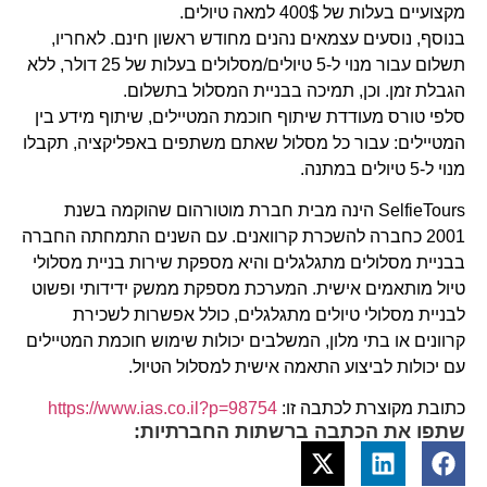
מקצועיים בעלות של 400$ למאה טיולים.
בנוסף, נוסעים עצמאים נהנים מחודש ראשון חינם. לאחריו,
תשלום עבור מנוי ל-5 טיולים/מסלולים בעלות של 25 דולר, ללא
הגבלת זמן. וכן, תמיכה בבניית המסלול בתשלום.
סלפי טורס מעודדת שיתוף חוכמת המטיילים, שיתוף מידע בין
המטיילים: עבור כל מסלול שאתם משתפים באפליקציה, תקבלו
מנוי ל-5 טיולים במתנה.
SelfieTours הינה מבית חברת מוטורהום שהוקמה בשנת
2001 כחברה להשכרת קרוואנים. עם השנים התמחתה החברה
בבניית מסלולים מתגלגלים והיא מספקת שירות בניית מסלולי
טיול מותאמים אישית. המערכת מספקת ממשק ידידותי ופשוט
לבניית מסלולי טיולים מתגלגלים, כולל אפשרות לשכירת
קרוונים או בתי מלון, המשלבים יכולות שימוש חוכמת המטיילים
עם יכולות לביצוע התאמה אישית למסלול הטיול.
כתובת מקוצרת לכתבה זו:
https://www.ias.co.il?p=98754
שתפו את הכתבה ברשתות החברתיות: