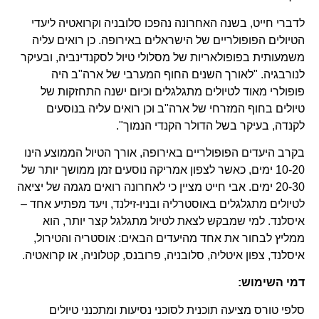
לדברי חייט, בשנה האחרונה נהפכו סלובניה וקרואטיה ליעדי
הטיולים הפופולריים של הישראלים באירופה. כן רואים עליה
משמעותית בפופולאריות של מסלולי טיול לסקנדינביה, ובעיקר
לנורבגיה. "לאורך השנים החוף המערבי של ארה"ב היה
פופולרי מאוד לטיולים מתגלגלים וכיום ישנה התחזקות של
טיולים בחוף המזרחי של ארה"ב וכן רואים עליה בנוסעים
לקנדה, בעיקר בשל הדולר הקנדי הנמוך".
בקרב היעדים הפופולריים באירופה, אורך הטיול הממוצע הינו
10-20 ימים, כאשר לצפון אמריקה נוסעים זמן ממושך יותר של
20-30 ימים. אבי חייט מציין כי לאחרונה רואים מגמה של יציאה
לטיולים מתגלגלים באוסטרליה ובניו-זילנד, ויעד מפתיע אחד –
איסלנד. למי שמבקש לצאת לטיול מתגלגל קצר יותר, הוא
ממליץ לבחור את אחד מהיעדים הבאים: אוסטריה והטירול,
איסלנד, צפון איטליה, סלובניה, פרובנס, קטלוניה, או קרואטיה.
דמי השימוש:
סלפי טורס מציעה תוכנית לסוכני נסיעות ומתכנני טיולים